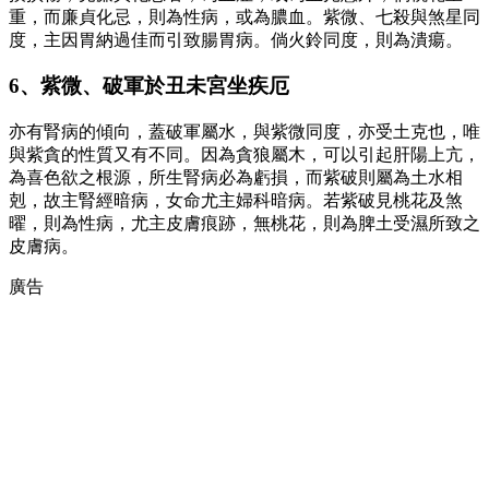
重，而廉貞化忌，則為性病，或為膿血。紫微、七殺與煞星同
度，主因胃納過佳而引致腸胃病。倘火鈴同度，則為潰瘍。
6、紫微、破軍於丑未宮坐疾厄
亦有腎病的傾向，蓋破軍屬水，與紫微同度，亦受土克也，唯
與紫貪的性質又有不同。因為貪狼屬木，可以引起肝陽上亢，
為喜色欲之根源，所生腎病必為虧損，而紫破則屬為土水相
剋，故主腎經暗病，女命尤主婦科暗病。若紫破見桃花及煞
曜，則為性病，尤主皮膚痕跡，無桃花，則為脾土受濕所致之
皮膚病。
廣告