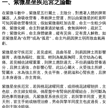
一、紫微星坐疾厄宮之論斷
在紫微斗數中，紫微星五行屬土，主陰分，對應著人體的脾胃
臟器。人身吸收營養，專賴脾土營運，所以由紫微星的旺衰即
可知其吸收營養情況，假如紫微廟旺加吉星，命主一生較少病
痛。紫微化權，命主對健康過於敏感，會無病呻吟，疏於工
作；紫微化科，命主身體健康，縱有災病，定有貴人解救。如
若紫微星為“在野”或為“孤君”，命主均易因脾土弱而致血氣兩
虧。
紫微星坐守疾厄宮，若見虛耗、昌曲等星，則易因脾土而影響
腸胃，表徵為嘔吐、腹瀉。輕則為氣脹胸悶，見空劫為心氣
痛。若見輔佐諸曜重重，則脾土應防過亢，不但易攝取營養過
分，且脾土過強，亦影響心腎。此以心屬火，火受強土所紲，
腎屬水，水為強土所克，失去平衡，便易滋和心腎疾患，且脾
土本身過強，亦主胃病。
紫微星坐疾厄宮，若與桃花諸曜同度，或得桃花諸曜朝拱，主
色欲，亦主婦女暗病。倘星盤中有腎病的星曜組合，則可斷為
因色事而致虧損。凡紫微星系坐疾厄宮，若與擎羊同度，更見
天刑，皆主手術或物理治療，男命與擎羊同度主包皮過長，女
命則主陰冷暗病。