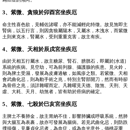
3、紫微、貪狼於卯酉宮坐疾厄
命主性喜色欲，見輔佐諸曜，亦不能減輕此特徵。故見煞即主
腎病，以五行言，則因貪狼屬陽木，又屬水，木洩水，而紫微
土則來克水，腎屬水，受到重重克害，故主有疾。
4、紫微、天相於辰戌宮坐疾厄
由於天相五行屬水，故主糖尿、腎石、膀胱石，即屬於[水道]
系統的疾病。見空劫，可為前列腺、攝護腺的疾患。見火鈴，
則為脾土受濕，發展為皮膚過敏，如風疹之類。若紫微、天相
會武曲化忌，則為動手術之兆，特別主腎部開刀，然而有時卻
為骨癌之兆，須詳雜曜而定。凡雜曜見天德、陰煞、天刑、天
虛、大耗、天月、劫煞者，皆有助於癌病的確定。
5、紫微、七殺於巳亥宮坐疾厄
主脾土不養肺金，故主胃納不佳，影響肺臟或呼吸系統，然肺
與大腸互為表裹，故亦可發展為腸病。若見武曲化忌，則防跌
撲損傷，見廉貞化忌者，為血症，或為血光意外，倘桃花重