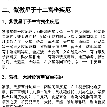
二、紫微星于十二宮坐疾厄
1、紫微星于子午宮獨坐疾厄
紫微星獨坐疾厄宮，廟旺加吉星，命主一生較少病痛。如紫微
星落陷，或孤君在野，則命主易有腸胃之疾，如胸悶氣脹、嘔
吐腹瀉之症。火星、鈴星、羊刃星、天空星、地劫星、化忌星
等一起進入疾厄宮時，被輕度頭痛所苦。會天姚、咸池等星，
有手淫遺精等症。會紅鸞、天喜者，女命經期不准，有白帶及
子宮暗疾。與火星相逢，主有濕氣或皮膚病。逢空劫者，眼昏
胃疼。天魁星、天鉞星、右弼星等同宮時，命主一生平安無
事。
2、紫微、天府於寅申宮坐疾厄
紫微、天府五行均屬土，兩星同坐疾厄，命主易患消化道疾
病。得百官朝拱，則脾土過重，見桃花虛耗，則亦色欲。紫府
與火鈴同度或對沖，且見武曲化忌來會，則為消化器官潰瘍、
瘤腫之疾，若更見天月、大耗、天虛、陰煞等雜曜，則有發展
為癌症的傾向。