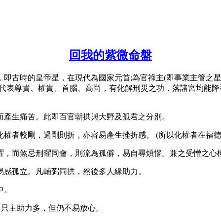
回我的紫微命盤
，即古時的皇帝星，在現代為國家元首;為官祿主(即事業主管之
星代表尊貴、權貴、首腦、高尚，有化解刑災之功，落諸宮均能降
而產生痛苦。此即百官朝拱與大野及孤君之分別。
權者較剛，過剛則折，亦容易產生挫折感。 (所以化權者在福
吉曜，而煞忌刑曜同會，則流為孤僻，易自尋煩惱。兼之受憎之心
易感孤立。凡輔弼同拱，然後多人緣助力。
中。
，只主助力多，但仍不易放心。