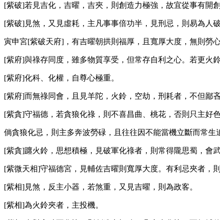
[紫破]若見吉化，吉曜，吉夾，則創造力極強，故宜從事有開
[紫破]見煞，又見虛耗，主凡事事倍功半，見刑忌，則易為人
寅申宮[紫破天府]，有吉曜朝拱則福厚，且寬厚大度，無則勞
[紫府]與祿存同度，雖多物質享受，但常存自利之心。若更火
[紫府]化科、化權，自尊心極重。
[紫府]而無祿同會，且見羊陀，火鈴，空劫，刑耗者，不但鄙
[紫貪]守福德，若貪狼化祿，則不喜昌曲、桃花，否則只主好
倘貪狼化忌，則主多奔波勞碌，且往往因不能當機立斷而常生
[紫貪]躔火鈴，思想積極，見破軍化祿者，則常得隴思蜀，會
[紫微天相]守福德宮，見輔佐吉曜則寬厚大度。有利忌夾者，
[紫相]見煞，反主小器，若煞重，又見吉曜，則為政客。
[紫相]為火鈴夾者，主投機。