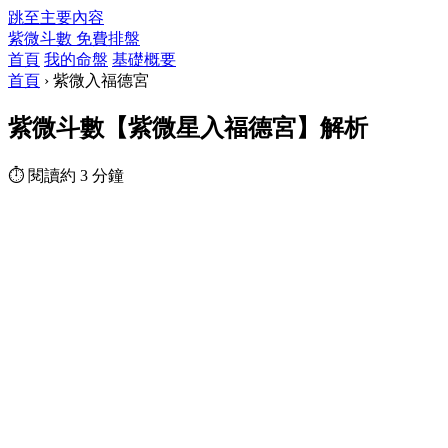
跳至主要內容
紫微斗數
免費排盤
首頁
我的命盤
基礎概要
首頁
›
紫微入福德宮
紫微斗數【紫微星入福德宮】解析
⏱ 閱讀約 3 分鐘