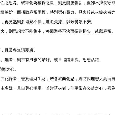
創性之思考。破軍化為權祿之星，則更能屢創新，但卻不擅長守
破壞嫉妒，而招致麻煩困擾，特別勞心費力。見火鈴或火鈴夾者
心，再見煞則多遲疑不決，進退失據，以致勞累不安。
鈴夾，則思想常不能集中，每因游移不決而招致損失，或惹麻煩
吝，且常多無謂憂慮。
色。無者，則主有風雅的嗜好。或喜追隨潮流。思想活躍。
追悔之心。
武曲化祿者，善於理財生財，若會武曲化忌，則防因理想太高而
則主多疑，且自尊心極重。若財蔭夾者，則更常存公益之心，喜