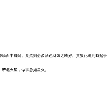
。
際場面中擺闊。見煞則必多酒色財氣之嗜好。貪狼化總則時起爭
。若躔火星，做事急如星火。