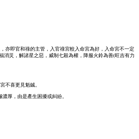
星，亦即官和祿的主管，入官祿宮較入命宮為好，入命宮不一定
福消災，解諸星之惡，威制七殺為權，降服火鈴為善(旺吉有力
德宮不喜更見魁鋮。
極濃厚，由是產生困擾或糾紛。