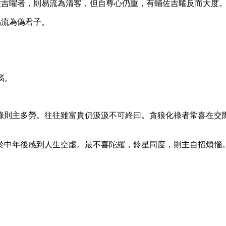
佐吉曜者，則易流為清客，但自尊心仍重，有輔佐吉曜反而大度
易流為偽君子。
惱。
祿則主多勞。往往雖富貴仍汲汲不可終曰。貪狼化祿者常喜在交
於中年後感到人生空虛。最不喜陀羅，鈴星同度，則主自招煩惱