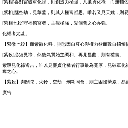
[紫相]喜對宮破軍化祿，則創造力極強，凡廉貞化祿，而無輔
[紫相]躔空劫，見華蓋，則其人極富哲思。唯若又見天姚，則
[紫相七殺]守福德宮者，主觀極強，愛個曾之心亦強。
化權者尤甚。
【紫微七殺】而紫微化科，則恐因自尊心與權力欲而致自招煩
[紫殺]必須見祿，然後氣質始主調和。再見昌曲，則有禮義。
紫殺見化祿皆吉，唯以見廉貞化祿者行事最為寬厚，見破軍化
奪之心。
【紫殺】與關陀，火鈴，空劫，刑耗同會，則主困擾勞累，易
廣告