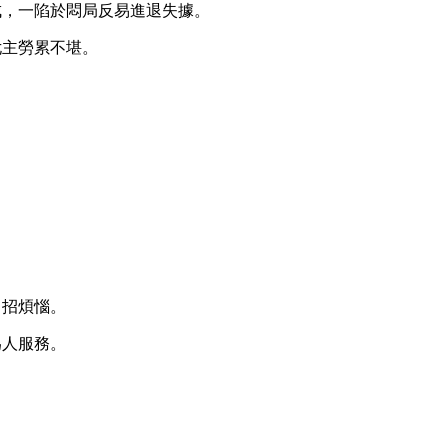
成，一陷於悶局反易進退失據。
尤主勞累不堪。
。
自招煩惱。
為人服務。