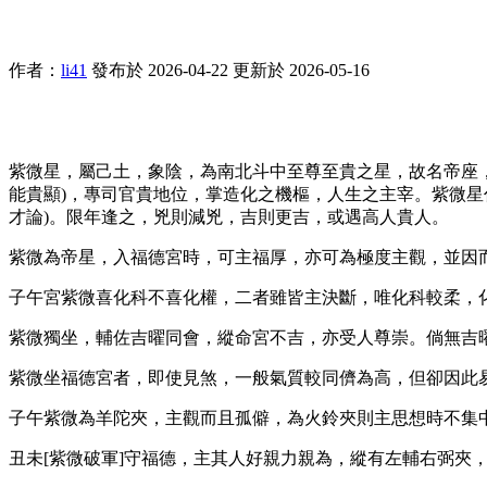
作者：
li41
發布於 2026-04-22
更新於 2026-05-16
紫微星，屬己土，象陰，為南北斗中至尊至貴之星，故名帝座
能貴顯)，專司官貴地位，掌造化之機樞，人生之主宰。紫微
才論)。限年逢之，兇則減兇，吉則更吉，或遇高人貴人。
紫微為帝星，入福德宮時，可主福厚，亦可為極度主觀，並因
子午宮紫微喜化科不喜化權，二者雖皆主決斷，唯化科較柔，化
紫微獨坐，輔佐吉曜同會，縱命宮不吉，​​亦受人尊崇。倘無
紫微坐福德宮者，即使見煞，一般氣質較同儕為高，但卻因此
子午紫微為羊陀夾，主觀而且孤僻，為火鈴夾則主思想時不集
丑未[紫微破軍]守福德，主其人好親力親為，縱有左輔右弼夾