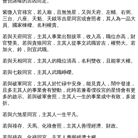
會合諸曜的吉凶而定。
紫微入官祿宮，若入廟，且無煞星，又與天府、左輔、右弼、
三台、八座、天魁、天鉞等吉星同宮或會照者，其人為一品大
員、國家棟樑、名利權貴。
若與天府同宮，主其人事業出類拔萃，收入高，職位亦高，財
官雙美。若與貪狼同宮，主其人從事文武職皆吉，權勢大。若
加火、鈴，則宜武職。
若與天相同宮，主其人的職位清高，名利雙收，且能掌大權。
若與七殺同宮，主其人武職崢嶸。
若與破軍同宮，主其人於忙碌中安身，能見貴人，鬧中發達，
且多主其人的事業會有變動，此時若兼看僕役宮的星情會有更
多的啟示。若與破軍會照，主其人一生的事業成中有敗，多波
折。
若與六煞星同宮，主其人一生平凡。
若與祿存、天馬、化祿會照，主其人善理經濟、財政。
若與祿存、化祿同宮，主其人應握經濟大權。