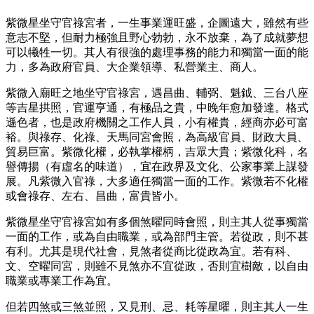
紫微星坐守官祿宮者，一生事業運旺盛，企圖遠大，雖然有些
意志不堅，但耐力極強且野心勃勃，永不放棄，為了成就夢想
可以犧牲一切。其人有很強的處理事務的能力和獨當一面的能
力，多為政府官員、大企業領導、私營業主、商人。
紫微入廟旺之地坐守官祿宮，遇昌曲、輔弼、魁鉞、三台八座
等吉星拱照，官運亨通，有極品之貴，中晚年愈加發達。格式
遜色者，也是政府機關之工作人員，小有權貴，經商亦必可富
裕。與祿存、化祿、天馬同宮會照，為高級官員、財政大員、
貿易巨富。紫微化權，必執掌權柄，吉眾大貴；紫微化科，名
譽傳揚（有虛名的味道），宜在政界及文化、公家事業上謀發
展。凡紫微入官祿，大多適任獨當一面的工作。紫微若不化權
或會祿存、左右、昌曲，富貴皆小。
紫微星坐守官祿宮如有多個煞曜同時會照，則主其人從事獨當
一面的工作，或為自由職業，或為部門主管。若從政，則不甚
有利。尤其是現代社會，見煞者從商比從政為宜。若有科、
文、空曜同宮，則雖不見煞亦不宜從政，否則宜樹敵，以自由
職業或專業工作為宜。
但若四煞或三煞並照，又見刑、忌、耗等星曜，則主其人一生