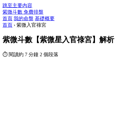
跳至主要內容
紫微斗數
免費排盤
首頁
我的命盤
基礎概要
首頁
›
紫微入官祿宮
紫微斗數【紫微星入官祿宮】解析
⏱ 閱讀約 7 分鐘
2 個段落