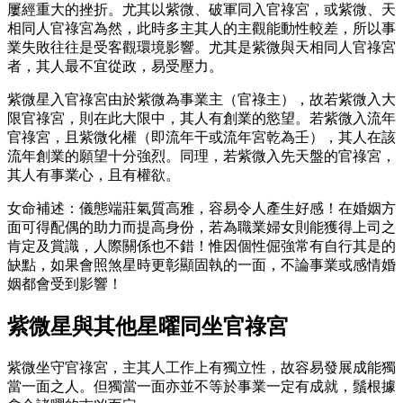
屢經重大的挫折。尤其以紫微、破軍同入官祿宮，或紫微、天
相同人官祿宮為然，此時多主其人的主觀能動性較差，所以事
業失敗往往是受客觀環境影響。尤其是紫微與天相同人官祿宮
者，其人最不宜從政，易受壓力。
紫微星入官祿宮由於紫微為事業主（官祿主），故若紫微入大
限官祿宮，則在此大限中，其人有創業的慾望。若紫微入流年
官祿宮，且紫微化權（即流年干或流年宮乾為壬），其人在該
流年創業的願望十分強烈。同理，若紫微入先天盤的官祿宮，
其人有事業心，且有權欲。
女命補述：儀態端莊氣質高雅，容易令人產生好感！在婚姻方
面可得配偶的助力而提高身份，若為職業婦女則能獲得上司之
肯定及賞識，人際關係也不錯！惟因個性倔強常有自行其是的
缺點，如果會照煞星時更彰顯固執的一面，不論事業或感情婚
姻都會受到影響！
紫微星與其他星曜同坐官祿宮
紫微坐守官祿宮，主其人工作上有獨立性，故容易發展成能獨
當一面之人。但獨當一面亦並不等於事業一定有成就，鬚根據