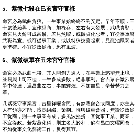
5、紫微七殺在巳亥宮守官祿
命宮必為武曲貪狼。一生事業始終終不夠安定。早年不順，三
十歲後始興，宜作經商，加祿存、左右有大發展，武職貴顯，
命宮見火鈴可成富翁。若見煞曜，或廉貞化忌者，宜從事軍警
武職為宜。或可從事工業，或以特殊技藝起家，見龍池鳳閣者
更準確。不宜從政從商，恐有風波。
6、紫微破軍在丑未宮守官祿
命宮必為武曲七殺。其人開創力過人，在事業上慾望無止境，
並易與上司不睦，一生多成多敗，絕非順利。會吉眾在激烈競
爭中發達，遇昌曲左右，事業輝煌。不加吉星，辛苦勞力之
輩。
凡紫薇守事業宮，吉星祥曜會照，有煞曜會合或同度，亦主其
人有領導才能，擅長組織、策劃。唯與破軍會照，無論從政從
工從商，則一生事業有成，多風波挫折，宜從事工業、商業，
不宜從政。若紫薇化科，則主名大於利，倘有昌曲文曜同會，
不如從事文化藝術工作，反得其宜。