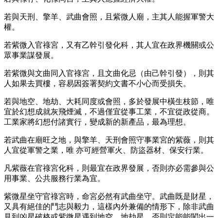
若與天刑、擎羊、武曲會照，且紫微人廟，主其人能握軍警大
權。
若紫微入官祿宮，又有乙幹引發化科，其人宜在政界機關或公
眾事業謀發展。
若紫微與文曲同入官祿宮，且文曲化忌（由己幹引發），則其
人如果去買樓，容易因簽署契約文書不小心而受損失。
若與地空、地劫、大耗同度或會照，多於發展中橫生枝節，唯
宜於幻想成就灰飛煙滅，不過僅宜從事工業，不宜從政從商。
工業家將幻想付諸實行，變成新的新產品，最為理想。
若武曲在廟旺之地，與擎羊、天刑會照守事業宮的紫薇，則其
人宜從軍警之業，唯 亦可經營軍火、防盜器材、保安行業。
凡紫薇在官祿宮化科，則最宜在政界發展，否則亦必需參與公
用事業、公共服務行業為宜。
紫微星坐守官祿宮時，命宮必然有武曲坐守。武曲既是財星，
又具有絕佳的鬥志與毅力，這樣內外兼備的情形下，除非武曲
見到凶星破格或紫微星遇到地空、地劫星，否則定能能闖出一