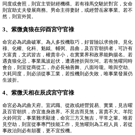
同度或會照，則宜主管財經機構。若有祿馬交馳於對宮，女命
則宜助丈夫發展商務。男命主得妻財，或經營岳家事業。若不
然，則宜外貿。
3、紫微貪狼在卯酉宮守官祿
命宮必為武曲破軍。為人多投機取巧，好冒險以求僥倖。見化
祿、化權、化科、魁鉞、輔弼、昌曲，及百官朝拱者，可許有
大富貴，文武皆吉，權貴非小，在實業界和政界能夠揚名。若
遇貪狼化忌，事業風波起伏，遭遇挫折與坎坷。若有煞曜同時
會合，則宜從商從工，亦必長袖善舞、八面玲瓏。唯與空劫、
大耗同度，則必須從事工業，若投機則必失敗，唯事業發展仍
生波折。
4、紫微天相在辰戌宮守官祿
命宮必為武曲天府。宜武職、從政或經營貿易、實業，見吉曜
及百官朝拱，亦宜進身政界。不見吉而見煞，富貴不大。羊陀
火鈴同宮，事業難求顯達，命宮三方又無吉，平常之輩。唯若
見空劫，則宜從事專門技能工作，見煞曜則為工程人員，若從
事政治則必有顛覆，更不宜投機。