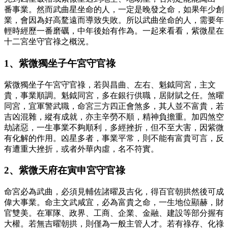
番事業。然而武曲星坐命的人，一定是晚發之命，如果年少創
業，會因為好高騖遠而導致失敗。所以武曲坐命的人，需要年
輕時經歷一番磨礪，中年後始有作為。一起來看看，紫微星在
十二宮坐守官祿之概況。
1、紫微獨坐子午宮守官祿
紫微獨坐子午宮守官祿，若與昌曲、左右、魁鉞同宮，主文
貴，事業順調。魁鉞同宮，多在銀行供職，居財賦之任。煞曜
同宮，宜軍警武職，命宮三方四正會煞多，其人並不富貴，若
吉凶混雜，縱有成就，亦主辛勞不順，精神負擔重。加四煞空
劫諸惡，一生事業不夠順利，多經挫折，但不至大害，因紫微
有化解的作用。凶星多者，事業平常，則不能有富貴可言，反
有遭重大挫折，或者外華內虛，名不符實。
2、紫微天府在寅申宮守官祿
命宮必為武曲，必須見輔佐諸曜及吉化，得百官朝拱然後可成
偉大事業。命主文武咸宜，必為富貴之命，一生地位顯赫，財
官雙美。在軍隊、政界、工商、企業、金融、建設等部分握有
大權。若無吉曜朝拱，則僅為一般主管人才。若有祿存、化祿