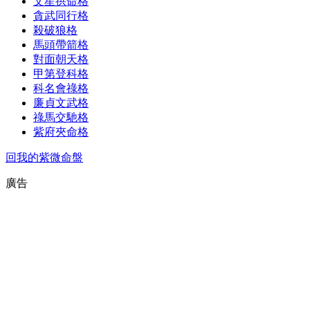
文星拱命格
貪武同行格
殺破狼格
馬頭帶箭格
對面朝天格
甲第登科格
科名會祿格
廉貞文武格
祿馬交馳格
紫府夾命格
回我的紫微命盤
廣告