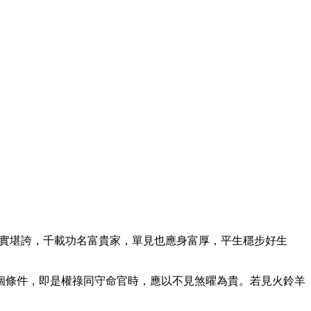
祿實堪誇，千載功名富貴家，單見也應身富厚，平生穩步好生
個條件，即是權祿同守命官時，應以不見煞曜為貴。若見火鈴羊