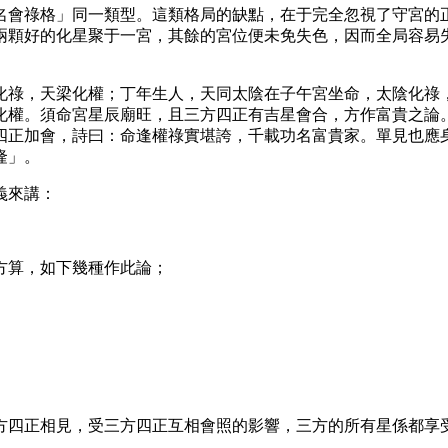
名會祿格」同一類型。這類格局的缺點，在于完全忽視了守宮的
兩顆好的化星聚于一宮，其餘的宮位便未免失色，因而全局容易
化祿，天梁化權；丁年生人，天同太陰在子午宮坐命，太陰化祿
化權。須命宮星辰廟旺，且三方四正有吉星會合，方作富貴之論
四正加會，詩曰：命逢權祿實堪誇，千載功名富貴家。單見也應
隆」。
義來講：
方算，如下幾種作此論；
方四正相見，受三方四正互相會照的影響，三方的所有星係都享