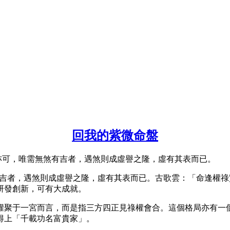
回我的紫微命盤
亦可，唯需無煞有吉者，遇煞則成虛譽之隆，虛有其表而已。
有吉者，遇煞則成虛譽之隆，虛有其表而已。古歌雲：「命逢權
研發創新，可有大成就。
權聚于一宮而言，而是指三方四正見祿權會合。這個格局亦有一
得上「千載功名富貴家」。