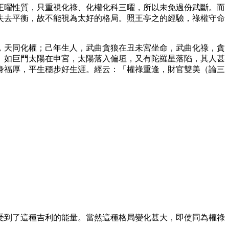
正曜性質，只重視化祿、化權化科三曜，所以未免過份武斷。而
失去平衡，故不能視為太好的格局。照王亭之的經驗，祿權守命
，天同化權；己年生人，武曲貪狼在丑未宮坐命，武曲化祿，貪
。如巨門太陽在申宮，太陽落入偏垣，又有陀羅星落陷，其人甚
身福厚，平生穩步好生涯。經云：「權祿重逢，財官雙美（論三
受到了這種吉利的能量。當然這種格局變化甚大，即使同為權祿