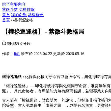
跳至主要內容
紫微斗數
免費排盤
首頁
我的命盤
基礎概要
首頁
›
權祿巡逢格
【權祿巡逢格】 - 紫微斗數格局
⏱ 閱讀約 3 分鐘
作者：
li41
發布於 2026-04-22
更新於 2026-05-16
權祿巡逢格
: 化祿與化權同守命宮或會照命宮，無化祿時祿存
「權祿巡逢格」──即化祿或祿存與化權同守命宮，唯需無煞
涯」。具此命格者，有專業能力兼有經商智謀，若朝專業方向
古人雖有「權祿巡逢，財官雙美」的說法，但卻並非指化祿化
陀等煞，古人認為僅主「虛譽之隆」，亦即有名無實，更難談