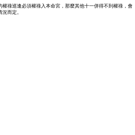
的權祿巡逢必須權祿入本命宮，那麼其他十一併得不到權祿，會
情況而定。