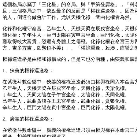
這個格局亦屬于「三化星」的命局。與「甲第登庸格」，「科
且，三個格局之中，缺點最多的反而是「權祿巡逢格」。因為
的人，倒適合做會計工作。尤以天機化祿，武曲化權者為然。
化祿和化權守命宮，乙年生人，天機天梁在辰戌宮坐命，天機
狼化權；辛年生人，巨門太陽在寅申宮坐命，巨門化祿，太陽
難取得較大富貴，恐還有身體上之傷殘。化祿化權在命宮三方
方，吉多方吉，凶聚也不美）」、「權祿重逢，殺湊，虛譽之
權祿巡逢格是由權和祿構成的，但是它也分兩種，由狹義和廣
1、狹義的權祿巡逢格：
在紫微斗數命盤中，狹義的權祿巡逢必須由權與祿同入本命宮
乙年生人，天機天梁在辰戌宮坐命，天機化祿，天梁化權。
丁年生人，天同太陰在子午宮坐命，太陰化祿，天同化權。
己年生人，武曲貪狼在丑未宮坐命，武曲化祿，貪狼化權。
辛年生人，巨門太陽在寅申宮坐命，巨門化祿，太陽化權。
2、廣義的權祿巡逢格：
在紫微斗數命盤中，廣義的權祿巡逢只須由權與祿在本命宮三
巡逢，相差距離自然也很遠了。