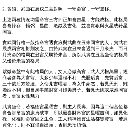
2. 貪狼、武曲在辰戌二宮對照，一守命宮，一守遷移。
上述兩種情況均需命宮三方四正加會吉星，方能成格。此格局
喜會祿存、輔弼、昌曲、魁鉞及吉化，並喜貪狼與火星或鈴星
同宮。
貪武同行格一般指命宮遇貪狼與武曲在丑未同宮的人，貪武在
辰戌兩宮相對則次之。由於武貪在丑未會遇到日月來夾，而日
月夾命的格局在丑宮又勝於未宮，所以武貪在丑宮坐命的格局
又優於未宮的格局。
紫微命盤中有此格局的人，文人必做高官，武人兵權萬里，經
商者會為大富翁。大多少年運程不利，先賤后貴，先貧后富，
三十歲后方發達。女命見吉曜者，為女中豪杰，若見天刑，雖
婚姻不利，但自身事業財富可媲美男子。若見天姚或咸池同宮
者，更富女性魅力。
武貪坐命，若福德宮星曜吉，則主人長壽。因為這二個宮位都
會合財帛宮的廉貞破軍，所以最喜財帛宮的星曜吉利，如見化
祿、化權則命宮因之生色，主人精神物質生活都覺豐富；若廉
貞化忌，則不宜強自出頭，否則恐招煩惱。