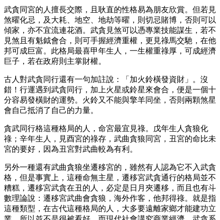
武貪同宮的人擅長交際，且耿直的性格易為朋友欣賞。但若見
煞曜化忌，及大耗、地空、地劫等曜，則切忌賭博，否則可以
傾家，亦不宜流連花酒。武貪見煞可以憑專業技能謀生，若不
見煞且有魁鉞會合，則可手握經濟重權，更見祿馬交馳，在他
邦可成巨富。此格局最喜甲年生人，一生權重祿厚，可成經濟
巨子，若在政府則主掌財權。
古人對武貪同行還有一句加註說：「加火鈴橫發資財」。沒
錯！行運遇到武貪同行，加上火星或鈴星來會合，便是一個十
分容易發橫財的運勢。火鈴又不能與擎羊同坐，否則兩顆煞星
會自己抵消了自己的力量。
貪武同行格這種格局的人，命宮最宜見祿。戊年生人貪狼化
祿；辛年生人，見酉宮的祿存，武曲貪狼同宮，丑宮的命比未
宮的要好，因為丑宮對武曲較為有利。
另外一種還有武曲貪狼坐遷移宮的，雖然有人認為它不入武貪
格，但是事實上，這種命無主星，遷移宮武貪通行的格局並不
糟糕，遷移宮武貪在丑的人，必定是日月夾遷移，而且也有斗
數理論說：遷移宮武曲會貪狼，海外作客，他邦得祿。就是指
這種類型，在古代這種格局的人，大多要遠離家鄉才能建功立
業，所以並不是很被看好，而現代社會講究商業經濟，武貪系