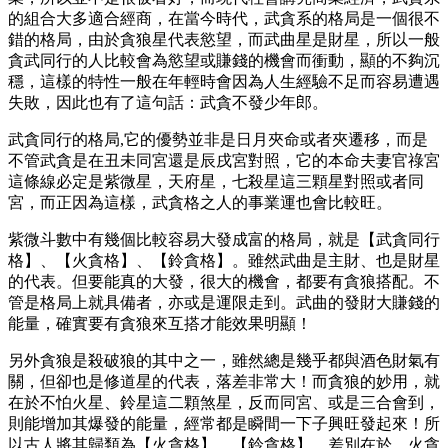
的組合大多適合經商，在當今時代，武貪系的格局是一個很不
錯的格局，由於貪狼星代表慾望，而武曲星是財星，所以一般
貪武同行的人比較會為慾望或賺錢的機會而衝動，顯的不夠沉
穩，這樣的特性一般在年輕時會因為人生經驗不足而容易遭遇
失敗，因此也有了這句話：武貪不發少年郎。
武貪同行的格局,它的優勢並非是日月夾命或者夾遷移，而是
不管武貪是在丑未同宮還是辰戌宮對照，它的本命夫妻官祿宮
這條線必定是紫微星，天府星，七殺星這三顆星對照或者同
宮，而正因為這樣，武貪格之人的事業運也會比較旺。
紫微斗數中有幾個比較容易大發成富的格局，就是【武貪同行
格】、【火貪格】、【鈴貪格】。雖然武曲是主財、也是財星
的代表。但要能真的大發，很大的機會，都要有貪狼搭配。不
管是格局上就具備者，亦或是運限走到。武曲的發財大賺錢的
能量，確實要有貪狼來互搭才能效果明顯！
另外貪狼是殺破狼的其中之一，雖然總是幾乎都與酒色財氣有
關，但卻也是修道星的代表，落差非常大！而貪狼的妙用，就
在於不怕火星、鈴星這二顆煞星，反而同宮、或是三合會到，
則能增加其爆發的能量，經常都是瞬間一下子興旺發起來！所
以古人將其歸類為【火貪格】、【鈴貪格】。差別在於，火貪