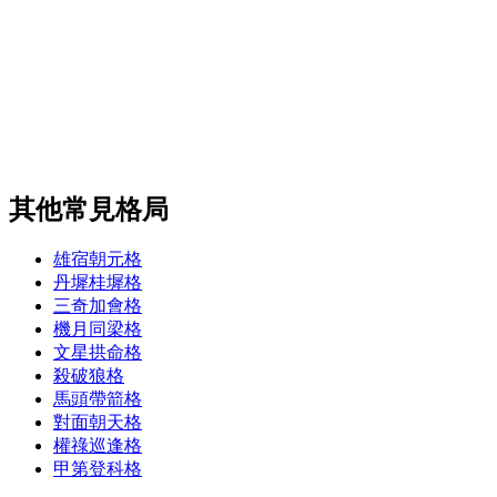
其他常見格局
雄宿朝元格
丹墀桂墀格
三奇加會格
機月同梁格
文星拱命格
殺破狼格
馬頭帶箭格
對面朝天格
權祿巡逢格
甲第登科格