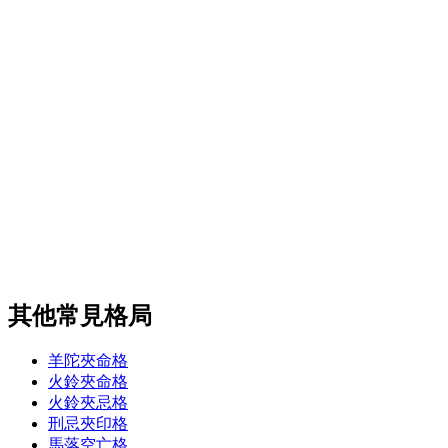
其他常見格局
羊陀夾命格
火鈴夾命格
火鈴夾忌格
刑忌夾印格
馬落空亡格