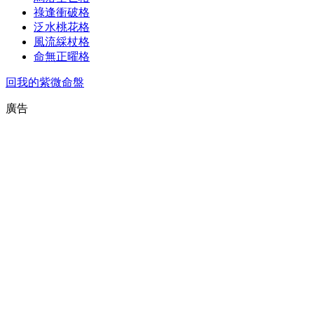
祿逢衝破格
泛水桃花格
風流綵杖格
命無正曜格
回我的紫微命盤
廣告