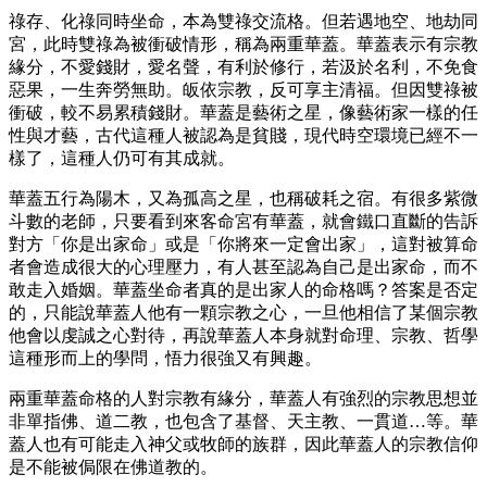
祿存、化祿同時坐命，本為雙祿交流格。但若遇地空、地劫同
宮，此時雙祿為被衝破情形，稱為兩重華蓋。華蓋表示有宗教
緣分，不愛錢財，愛名聲，有利於修行，若汲於名利，不免食
惡果，一生奔勞無助。皈依宗教，反可享主清福。但因雙祿被
衝破，較不易累積錢財。華蓋是藝術之星，像藝術家一樣的任
性與才藝，古代這種人被認為是貧賤，現代時空環境已經不一
樣了，這種人仍可有其成就。
華蓋五行為陽木，又為孤高之星，也稱破耗之宿。有很多紫微
斗數的老師，只要看到來客命宮有華蓋，就會鐵口直斷的告訴
對方「你是出家命」或是「你將來一定會出家」，這對被算命
者會造成很大的心理壓力，有人甚至認為自己是出家命，而不
敢走入婚姻。華蓋坐命者真的是出家人的命格嗎？答案是否定
的，只能說華蓋人他有一顆宗教之心，一旦他相信了某個宗教
他會以虔誠之心對待，再說華蓋人本身就對命理、宗教、哲學
這種形而上的學問，悟力很強又有興趣。
兩重華蓋命格的人對宗教有緣分，華蓋人有強烈的宗教思想並
非單指佛、道二教，也包含了基督、天主教、一貫道…等。華
蓋人也有可能走入神父或牧師的族群，因此華蓋人的宗教信仰
是不能被侷限在佛道教的。