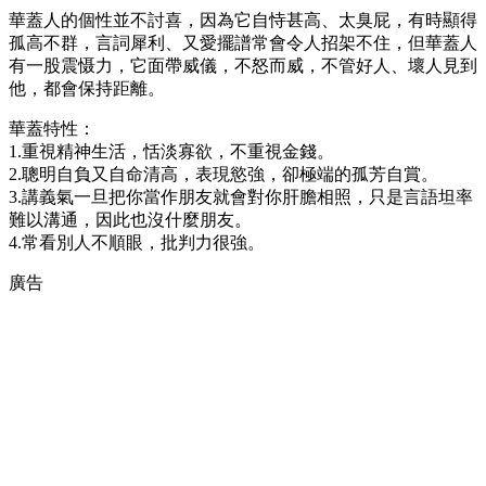
華蓋人的個性並不討喜，因為它自恃甚高、太臭屁，有時顯得
孤高不群，言詞犀利、又愛擺譜常會令人招架不住，但華蓋人
有一股震慑力，它面帶威儀，不怒而威，不管好人、壞人見到
他，都會保持距離。
華蓋特性：
1.重視精神生活，恬淡寡欲，不重視金錢。
2.聰明自負又自命清高，表現慾強，卻極端的孤芳自賞。
3.講義氣一旦把你當作朋友就會對你肝膽相照，只是言語坦率
難以溝通，因此也沒什麼朋友。
4.常看別人不順眼，批判力很強。
廣告