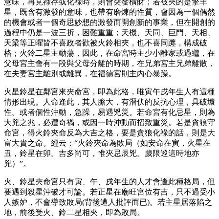
意味，再見祿存或化祿時，則會突發橫財；若被夾的是擎羊
星，既含有激發的意味，也帶有磨煉的性質，會因為一個偶然
的機會或者一個奇思妙想的激發而開創新的事業，但在開創的
過程中仍是一波三折，困難重重；天機、天同、巨門、天相、
天梁等正曜皆不喜政者歡被火鈴相夾，也不喜同躔，構成破
格；火鈴二星主動蕩，因此，在命宮時主少小離家或過繼，在
父母宮主會有一段與父母分離的時期，在兄弟宮主兄弟離散，
在夫妻宮主離別或離異，在福德宮則主內心暴躁。
火星鈴星在鄰宮來夾命宮，即為此格，唯寅午戌年生人有這種
情形出現。人命逢此，其人膽大，有潛伏的反抗心理，具破壞
性。或者個性沖動，急躁，易遇兇災。若命宮有化忌星，則為
大兇之兆，必遭奇禍，或因一時沖動而招致重災。若是貪狼守
命宮，得火鈴夾命反為大吉之格，要是貪狼化祿的話，則是大
富大貴之命。經云：“火鈴夾命為敗局（如安命在寅，火星在
丑，鈴星在卯。吉多尚可，惟夾忌辰兇。歲限巡這時地亦
兇）”。
火、鈴星夾命宮只有寅、午、戌年生的人才會逢此種格局，但
要遇到殺星沖破才可論。若正星在廟旺宮位有吉，只不過受小
人嫉妒，不會導致敗局(背後遭人批評而已)。若主星居落陷之
地，前後受火、鈴二星相夾，即為敗局。