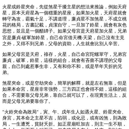
火星或鈴星夾命，先從煞星干擾主星的想法來推論，例如天府
星，原本天府星為一個穩重的星座，如果加火星，天府星就會
轉守為攻，霸氣十足，不講道理，廉貞星不加煞星，不成立桃
花的格局，古書記載，貞潔自守，一旦加了鈴星，就會有灰色
思想，並且是一個醋罈子。如果父母宮是天府星加火星，兄弟
宮是廉貞‧破軍加鈴星，自己命宮借天機‧天梁，自己沒有主見
之外，又得不到兄弟，父母的資助，人生就會比別人辛苦。
如果父母宮是天府，祿存，火星，自己命宮陀螺單守，兄弟宮
廉貞，破軍，鈴星，這樣的組合，就會有吝嗇不講理的父母
親，自己到處惹事生非，又有和你不和，或是早年夭折的兄
弟。
煞星夾命，或是空劫夾命，簡單的解釋，就是左右無靠，但是
如果本命宮，星座非常強勢，三方四正也會得不錯，這樣的組
合，不需要靠父母兄弟，靠自己就可以了，在現實生活上，反
而是父母兄弟要靠你了。
"火鈴夾命為敗局"，寅、午、戌年生人如遇火星、鈴星夾命、
身宮，其本命之主星不吉，陷弱，或化忌，或有凶煞，則為敗
局，一生遭兇，貧財夭折。如正星廟旺加吉，則主一生不順，