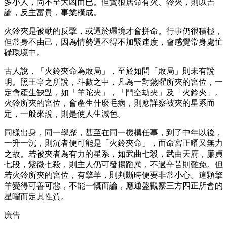
多小人，尚不至大凶而已。但貪狼居命有火、鈴夾，則以吉
論，反主富貴，事業橫成。
火鈴夾是被動的反擊，或逼於環境才會拼命。行事仍很積極，
但常身不由己，因為情勢逼不得不加緊速度，會感覺常身處忙
碌環境中。
古人說，「火鈴夾命為敗局」，至於如問「敗局」則未有說
明。照王亭之所說，斗數之中，凡為一對煞曜所夾的宮位，一
定會產生缺點，如「羊陀夾」，「鬥空劫夾」及「火鈴夾」。
火鈴所夾的宮位，會產生什麼毛病，則應詳察被夾的星系而
定，一般來說，則是使人生減色。
同樣出身，同一學歷，甚至在同一機構任事，到了中年以後，
一升一沉，則沉者便可能是「火鈴夾命」，而命宮正曜又無力
之故。若被夾者為有力的星系，如武曲七殺，武曲天府，廉貞
七段，紫微七殺，則主人仍可發揚蹈厲，不過辛苦則難免。但
若火鈴所夾的宮位，有擎羊，則判斷時便要非常小心。這顆擎
羊變得可善可惡，不能一慨而論，應通盤觀察三方四正所會的
星曜而定其性質。
廣告