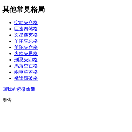
其他常見格局
空劫夾命格
巨逢四煞格
文星遇夾格
羊陀夾忌格
羊陀夾命格
火鈴夾忌格
刑忌夾印格
馬落空亡格
兩重華蓋格
祿逢衝破格
回我的紫微命盤
廣告