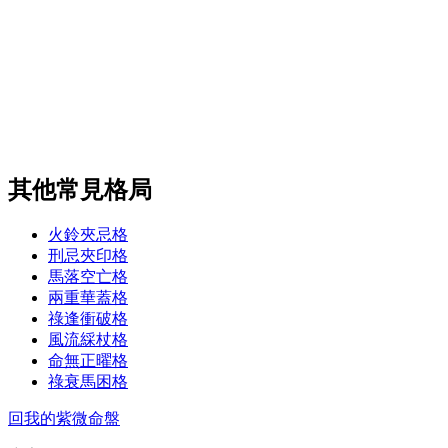
其他常見格局
火鈴夾忌格
刑忌夾印格
馬落空亡格
兩重華蓋格
祿逢衝破格
風流綵杖格
命無正曜格
祿衰馬困格
回我的紫微命盤