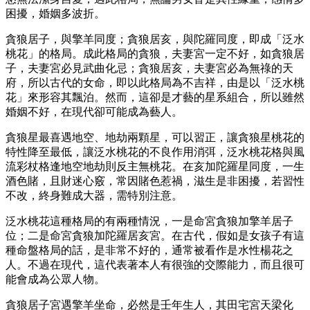
困擾，婚姻多波折。
貪狼居子，與擎羊同度；貪狼居亥，與陀羅同度，即成「泛水
桃花」的格局。成此格局的貪狼，夫妻宮一定不好，如貪狼居
子，夫妻宮必見武曲化忌；貪狼居亥，夫妻宮必為無祿的天
府，所以古代的女命，即以此格局為不吉祥，由是以「泛水桃
花」來形容其飄泊。然而，這卻是才藝的星系組合，所以雖然
婚姻不好，在現代卻可能成為藝人。
貪狼星最喜遇地空、地劫兩顆星，可以習正，讓貪狼星桃花的
特性降至最低，讓泛水桃花的不良作用消弭，泛水桃花格與風
流彩杖格逢地空地劫則反主無桃花。在亥加陀羅星同度，一生
酒色賭，且財迷心竅，常因賭色惹禍，滋生是非困擾，若習性
不改，終身難成大器，需特別注意。
泛水桃花這種格局的有兩種情況，一是命宮貪狼加擎羊居子
位；二是命宮貪狼加陀羅居亥宮。在古代，假如是女孩子有這
種命盤格局的話，是非常不好的，通常被看作是水性楊花之
人。不過在現代，這代表著本人有很強的交際能力，而且很可
能會成為公眾人物。
貪狼居子宮遇擎羊坐命，必然是壬年生人，其田宅宮天梁化