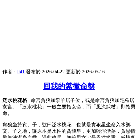
作者：
li41
發布於 2026-04-22
更新於 2026-05-16
回我的紫微命盤
泛水桃花格
: 命宮貪狼加擎羊居子位，或是命宮貪狼加陀羅居
亥宮。「泛水桃花」一般主要指女命，而「風流綵杖」則指男
命。
貪狼坐於亥、子，號曰泛水桃花，也就是貪狼星坐命入水鄉
亥、子之地，讓原本是水性的貪狼星，更加輕浮漂蕩，貪戀情
慾無法潔身自愛，遇此格局，無論男女皆是異性緣重，感情多