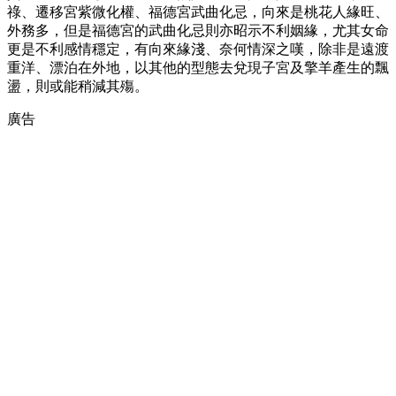
祿、遷移宮紫微化權、福德宮武曲化忌，向來是桃花人緣旺、
外務多，但是福德宮的武曲化忌則亦昭示不利姻緣，尤其女命
更是不利感情穩定，有向來緣淺、奈何情深之嘆，除非是遠渡
重洋、漂泊在外地，以其他的型態去兌現子宮及擎羊產生的飄
盪，則或能稍減其殤。
廣告