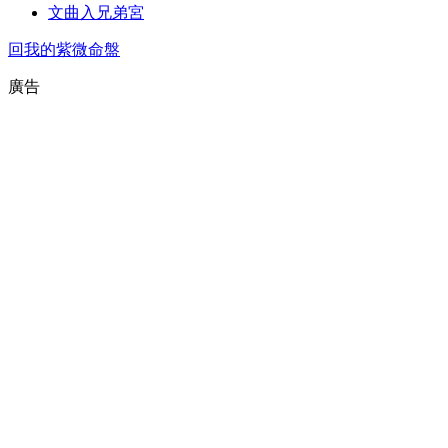
文曲入兄弟宮
回我的紫微命盤
廣告