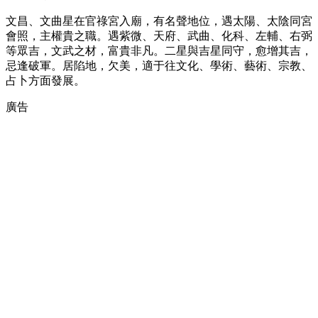
文昌、文曲星在官祿宮入廟，有名聲地位，遇太陽、太陰同宮
會照，主權貴之職。遇紫微、天府、武曲、化科、左輔、右弼
等眾吉，文武之材，富貴非凡。二星與吉星同守，愈增其吉，
忌逢破軍。居陷地，欠美，適于往文化、學術、藝術、宗教、
占卜方面發展。
廣告