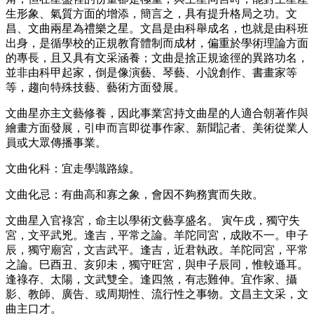
生形象、氣質方面的增添，簡言之，具有提升格局之功。文
昌、文曲兩星為禮樂之星。文昌是由科舉成名，也就是由科班
出身，是循學校的正規教育體制而成材，偏重於學術理論方面
的專長，且又具有文采涵養；文曲是捨正規途徑的異路功名，
並非由科甲起家，倒是像演藝、琴藝、小說創作、書畫家等
等，趨向特殊技藝、藝術方面發展。
文曲星亦主文藝修養，因此事業宮持文曲星的人適合朝著作與
繪畫方面發展，引申而言即從事作家、新聞記者、美術從業人
員或大眾傳播事業。
文曲化科：宜走學識路線。
文曲化忌：有曲高和寡之象，會因不夠務實而失敗。
文曲星入官祿宮，命主以學術文藝享盛名。 寅午戌，獨守失
宮，文平武兇。逢吉，平常之論。羊陀同宮，成敗不一。申子
辰，獨守廟宮，文吉武平。逢吉，近君執政。羊陀同宮，平常
之論。巳酉丑、亥卯未，獨守旺宮，與申子辰同，惟較遜耳。
逢祿存、太陽，文武雙全。逢四煞，有志難伸。宜作家、攝
影、教師、廣告、或周期性、流行性之事物。文昌主文采，文
曲主口才。