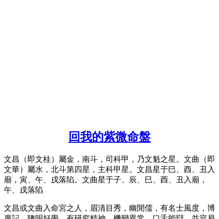
回我的紫微命盤
文昌（即文桂）屬金，南斗，司科甲，乃文魁之星。文曲（即
文華）屬水，北斗第四星，主科甲星。文昌星于巳、酉、丑入
廟，寅、午、戌落陷。文曲星于子、辰、巳、酉、丑入廟，
午、戌落陷
文昌或文曲入命宮​​之人，眉清目秀，幽閒儒，有名士風度，博
廣記，聰明好學，有研究精神，機變異常，口舌能辯，並容​​易