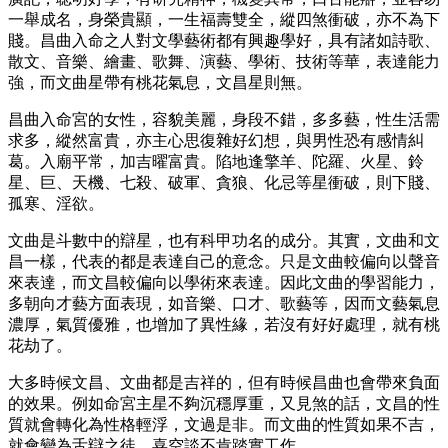
一舉成名，身榮貴顯，一生福壽雙全，縱四煞衝破，亦不為下
賤。昌曲入命之人對文學藝術都有興趣學好，具有諸如詩歌、
散文、音樂、繪畫、歌舞、演藝、學術、技術等華，表達能力
強，而文曲星帶有桃花氣息，文昌星則無。
昌曲入命宮的女性，容貌美麗，身段不錯，多多藝，性生活需
求多，縱然富貴，亦主心思復雜好幻想，與男性恐有感情糾
葛。入廟平常，加吉曜富貴。陷地逢擎羊、陀羅、火星、鈴
星、巨、天機、七殺、破軍、貪狼、化忌等星衝破，則下賤、
孤寒、淫欲。
文曲是斗數中的辯星，也有科甲功名的成分。其實，文曲和文
昌一樣，代表的都是表達自己的意念。只是文曲較偏向以聲音
來表達，而文昌較偏向以學術來表達。因此文曲的學習能力，
多朝向才藝方面表現，如音樂、口才、歌藝等，因而文藝氣息
濃厚，氣質優雅，也增加了異性緣，若沒有好好處理，就有桃
花劫了。
大多時候文昌、文曲都是吉祥的，但有時候昌曲也會帶來負面
的效果。例如命宮主星不夠沉穩厚重，又見煞的話，文昌的性
質就會轉化為性格輕浮，文過是非。而文曲的性質如果不吉，
就會變為舌辯之徒，喜空談不肯踏實工作。