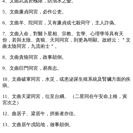
4、文曲武貪於醜限，防溺水之憂。
5、文曲廉貞同宮，必作公吏。
6、文曲羊、陀同宮，又有廉貞或七殺同守，主人詐偽。
7、文曲入命，對醫卜星相、宗教、玄學、心理學等具有天
份，若與太陰、貪狼、天同同宮，則更為明顯。故經云：＂文
曲太陰同宮，九流術士＂。
8、文曲貪狼同宮，政事顛倒。
9、文曲巨門同宮，易喪志。
10、文曲破軍同宮，水災，或患泌尿生殖系統及腎臟方面的疾
病。
11、文曲天梁同宮，位至台綱。 （二星同在午安命上格，寅
宮次之）
12、曲居子、梁居午，拱衝者亦佳。
13、文曲居午戌陷地，做事顛倒。