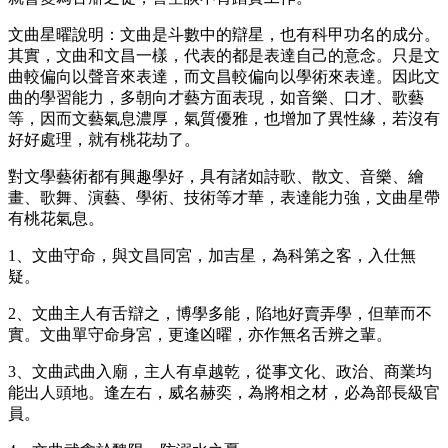
文曲星曜說明：文曲是斗數中的辯星，也有科甲功名的成分。
其實，文曲和文昌一樣，代表的都是表達自己的意念。只是文
曲較偏向以聲音來表達，而文昌較偏向以學術來表達。因此文
曲的學習能力，多朝向才藝方面表現，如音樂、口才、歌藝
等，因而文藝氣息濃厚，氣質優雅，也增加了異性緣，若沒有
好好處理，就有桃花劫了。
對文學藝術都有興趣學好，具有諸如詩歌、散文、音樂、繪
畫、歌舞、演藝、學術、技術等才華，表達能力強，文曲星帶
有桃花氣息。
1、文曲守命，與文昌同宮，加吉星，為科第之客，入仕無
疑。
2、文曲主人有舌辯之，博學多能，陷地好賣弄學，但華而不
實。文曲單守命身宮，更逢凶曜，亦作無名舌辨之輩。
3、文曲武曲入廟，主人有卓越乾，從事文化、政治、商業均
能出人頭地。逢左右，威名赫奕，為將相之材，必為部長級官
員。