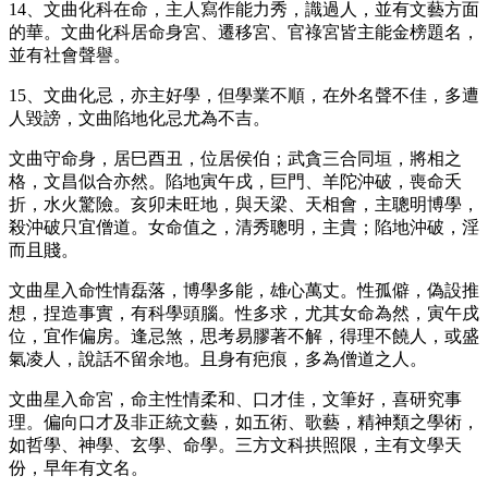
14、文曲化科在命，主人寫作能力秀，識過人，並有文藝方面
的華。文曲化科居命身宮、遷移宮、官祿宮皆主能金榜題名，
並有社會聲譽。
15、文曲化忌，亦主好學，但學業不順，在外名聲不佳，多遭
人毀謗，文曲陷地化忌尤為不吉。
文曲守命身，居巳酉丑，位居侯伯；武貪三合同垣，將相之
格，文昌似合亦然。陷地寅午戌，巨門、羊陀沖破，喪命夭
折，水火驚險。亥卯未旺地，與天梁、天相會，主聰明博學，
殺沖破只宜僧道。女命值之，清秀聰明，主貴；陷地沖破，淫
而且賤。
文曲星入命性情磊落，博學多能，雄心萬丈。性孤僻，偽設推
想，捏造事實，有科學頭腦。性多求，尤其女命為然，寅午戌
位，宜作偏房。逢忌煞，思考易膠著不解，得理不饒人，或盛
氣凌人，說話不留余地。且身有疤痕，多為僧道之人。
文曲星入命宮，命主性情柔和、口才佳，文筆好，喜研究事
理。偏向口才及非正統文藝，如五術、歌藝，精神類之學術，
如哲學、神學、玄學、命學。三方文科拱照限，主有文學天
份，早年有文名。