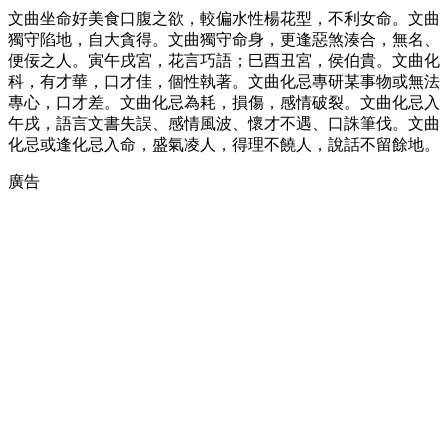
文曲坐命好美食口腹之欲，較偏水性楊花型，不利女命。文曲
獨守陷地，自大貪得。文曲獨守命身，更逢惡煞湊合，無名、
便佞之人。寅午戌宮，花言巧語；巳酉丑宮，侯伯貴。文曲化
科，有才華，口才佳，個性執著。文曲化忌專研某事物或無法
專心，口才差。文曲化忌為耗，損傷，感情破裂。文曲化忌入
午戌，語言文書失誤、感情風波、懷才不遇、口誅筆伐。文曲
化忌或逢化忌入命，盛氣凌人，得理不饒人，說話不留餘地。
廣告