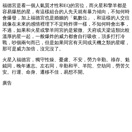
福德宮是看一個人氣質才性和EQ的宮位，而火星和擎羊都是
容易爆怒的星，有這樣組合的人先天就有暴力傾向，不知何時
會爆發，加上福德宮也是婚姻的「氣數位」，和這樣的人交往
就像在未來的感情裡埋下不定時炸彈一樣，不知何時會出事，
不過，如果和火星或擎羊同宮的是紫微、天府或天梁這類比較
溫厚的星一起，一般爆炸的威力都會自行吸收，頂多打打冷
戰，吵個兩句而已，但是如果同宮有天同或天機之類的星曜，
那可是威力加倍，沒完沒了。
火星入福德宮，獨守性燥、憂慮、不安，勞力辛勤。祿存、魁
鉞同，晚年遂志。左右同，辛勤和平。羊陀、空劫同，勞苦欠
安。行運、命身、遷移不佳，易想不開。
廣告