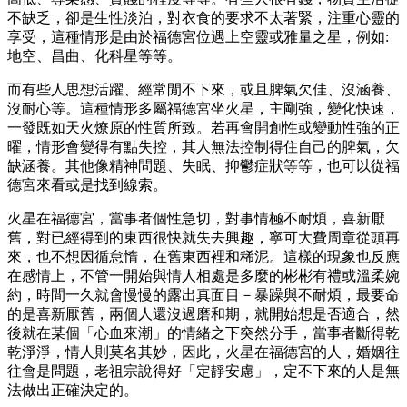
不缺乏，卻是生性淡泊，對衣食的要求不太著緊，注重心靈的
享受，這種情形是由於福德宮位遇上空靈或雅量之星，例如:
地空、昌曲、化科星等等。
而有些人思想活躍、經常閒不下來，或且脾氣欠佳、沒涵養、
沒耐心等。這種情形多屬福德宮坐火星，主剛強，變化快速，
一發既如天火燎原的性質所致。若再會開創性或變動性強的正
曜，情形會變得有點失控，其人無法控制得住自己的脾氣，欠
缺涵養。其他像精神問題、失眠、抑鬱症狀等等，也可以從福
德宮來看或是找到線索。
火星在福德宮，當事者個性急切，對事情極不耐煩，喜新厭
舊，對已經得到的東西很快就失去興趣，寧可大費周章從頭再
來，也不想因循怠惰，在舊東西裡和稀泥。這樣的現象也反應
在感情上，不管一開始與情人相處是多麼的彬彬有禮或溫柔婉
約，時間一久就會慢慢的露出真面目－暴躁與不耐煩，最要命
的是喜新厭舊，兩個人還沒過磨和期，就開始想是否適合，然
後就在某個「心血來潮」的情緒之下突然分手，當事者斷得乾
乾淨淨，情人則莫名其妙，因此，火星在福德宮的人，婚姻往
往會是問題，老祖宗說得好「定靜安慮」，定不下來的人是無
法做出正確決定的。