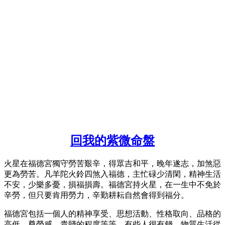
回我的紫微命盤
火星在福德宮獨守勞苦艱辛，得眾吉和平，晚年遂志，加煞惡
更為勞苦。凡羊陀火鈴四煞入福德，主忙碌少清閑，精神生活
不安，少樂多憂，損福損壽。福德宮持火星，在一生中不免於
辛勞，但只要肯用勞力，辛勤耕耘自然會得到福分。
福德宮包括一個人的精神享受、思想活動、性格取向、品格的
高低、尊榮感、貴賤的程度等等。有些人很有錢，物質生活從