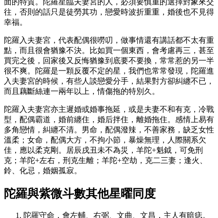
面的特質。陀羅星臨夫妻宮的人，必須要慎重的選擇對象來交
往，否則的話只是徒勞其功，戀愛時波折重重，婚後也不見得
幸福。
陀羅入夫妻宮，代表配偶很嘮叨，做事情還有講話都不太有重
點，而且很會猶豫不決。比如買一個東西，會考慮再三，甚至
買完之後，回家後又反悔猶豫到底要不要換，常常惹的另一半
很不爽。陀羅是一顆反覆不定的星，我們也常常發現，陀羅進
入夫妻宮的時候，有些人談戀愛分手，結果對方卻糾纏不已，
而且藕斷絲連一兩年以上，情傷拖的特別久。
陀羅入夫妻宮亦主遲婚或婚事拖延，或是夫妻不和有克，冷戰
型，配偶霸道，婚前纏住，婚后拌住，離婚拖住。感情上易有
多角戀情，糾纏不清。男命，配偶潑辣，不善家務，缺乏女性
溫柔；女命，配偶大方，不拘小節，暴燥無理，人際關系欠
佳，應以柔克剛。居辰戌丑未不為災，羊陀+魁鉞，可免刑
克；羊陀+左右，刑克生離；羊陀+空劫，克二三妻；逢火、
鈴、化忌，婚姻孤寂。
陀羅與紫微斗數其他星曜同度
陀羅守命，會左輔、右弼、文曲、文昌，主人有暗痣。