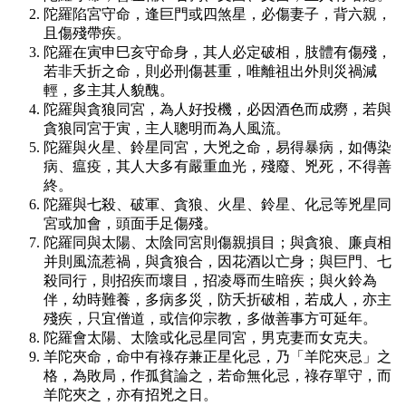
陀羅陷宮守命，逢巨門或四煞星，必傷妻子，背六親，
且傷殘帶疾。
陀羅在寅申巳亥守命身，其人必定破相，肢體有傷殘，
若非夭折之命，則必刑傷甚重，唯離祖出外則災禍減
輕，多主其人貌醜。
陀羅與貪狼同宮，為人好投機，必因酒色而成癆，若與
貪狼同宮于寅，主人聰明而為人風流。
陀羅與火星、鈴星同宮，大兇之命，易得暴病，如傳染
病、瘟疫，其人大多有嚴重血光，殘廢、兇死，不得善
終。
陀羅與七殺、破軍、貪狼、火星、鈴星、化忌等兇星同
宮或加會，頭面手足傷殘。
陀羅同與太陽、太陰同宮則傷親損目；與貪狼、廉貞相
并則風流惹禍，與貪狼合，因花酒以亡身；與巨門、七
殺同行，則招疾而壞目，招凌辱而生暗疾；與火鈴為
伴，幼時難養，多病多災，防夭折破相，若成人，亦主
殘疾，只宜僧道，或信仰宗教，多做善事方可延年。
陀羅會太陽、太陰或化忌星同宮，男克妻而女克夫。
羊陀夾命，命中有祿存兼正星化忌，乃「羊陀夾忌」之
格，為敗局，作孤貧論之，若命無化忌，祿存單守，而
羊陀夾之，亦有招兇之日。