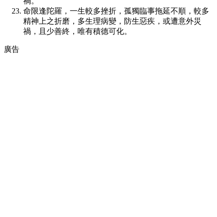
禍。
命限逢陀羅，一生較多挫折，孤獨臨事拖延不順，較多
精神上之折磨，多生理病變，防生惡疾，或遭意外災
禍，且少善終，唯有積德可化。
廣告