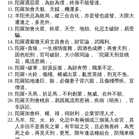
陀羅遇惡星，為奴為僕，終身不能發達。
陀羅加會天魁、天鉞，機運多。
羊陀夾忌為敗局，縱三合吉化，亦是發也虛發。大限大
遷逢之，多意外。
陀羅加會火星、鈴星、天空、地劫、化忌主破財，易受
騙。
陀羅遇紫微天府文昌會合，財官論，武職利。
陀羅+貪狼，一生感情復雜，因酒色成癆；再會天刑，
因色犯刑，官司破財。大小限同論，「陀羅天刑並桃
花，風流惹禍」。
陀羅+破軍，財源反復，為財奔勞，職業不定。
陀羅+火鈴，傷殘。權威出眾，亂世英雄，刑克不免。
陀羅陷地逢巨、殺，必傷妻子背六親，且傷殘帶疾。宜
僧道。
陀羅+天馬，折足馬，不利創業，無威。在外不順。
陀羅天刑會桃辰，易因風流而惹禍，疾病（暗疾），官
非訴訟。
陀羅加會科、權、祿，得財利，企業管理人才。
凡羊、陀、火、鈴、化忌中有兩個或三個落入命宮，其
人非但不是善良之輩，有牢獄之災，且必無善終，為兇
死之命，再見天刑，更兇。限年逢這種組合，防飛來橫