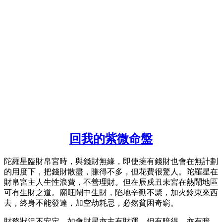
回我的紫微命盤
陀羅星臨財帛宮時，與錢財無緣，即使擁有錢財也會在無計劃
的用度下，把錢財散盡，賺得不多，但花費很驚人。陀羅星在
財帛宮主人生性浪費，不善理財。但在辰戍丑未宮在熱鬧地區
可有生財之道。廟旺鬧中生財，陷地辛勤不聚，加火鈴東來西
去，終身不能發達，加空劫耗忌，必然貧困奇窮。
財務狀況不安定，如會財星亦主有財運，但有暗得，亦有暗