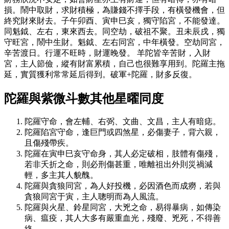
損。鬧中取財，求財積極，為賺錢不擇手段，有橫發機會，但
終究財來財去。子午卯酉、寅申巳亥，獨守陷宮，不能發達。
同魁鉞、左右，東來西去。同空劫，破祖不聚。丑未辰戌，獨
守旺宮，鬧中生財。魁鉞、左右同宮，中年橫發。空劫同宮，
辛苦渡日。行運不旺時，財運晚發。 羊陀皆辛苦財，入財
宮，主人節儉，縱有財富累積，自己也很難享用到。陀羅主拖
延，實質獲利常常延后得到。破軍+陀羅，財多反復。
陀羅與紫微斗數其他星曜同度
陀羅守命，會左輔、右弼、文曲、文昌，主人有暗痣。
陀羅陷宮守命，逢巨門或四煞星，必傷妻子，背六親，
且傷殘帶疾。
陀羅在寅申巳亥守命身，其人必定破相，肢體有傷殘，
若非夭折之命，則必刑傷甚重，唯離祖出外則災禍減
輕，多主其人貌醜。
陀羅與貪狼同宮，為人好投機，必因酒色而成癆，若與
貪狼同宮于寅，主人聰明而為人風流。
陀羅與火星、鈴星同宮，大兇之命，易得暴病，如傳染
病、瘟疫，其人大多有嚴重血光，殘廢、兇死，不得善
終。