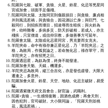
陀羅與七殺、破軍、貪狼、火星、鈴星、化忌等兇星同
宮或加會，頭面手足傷殘。
陀羅同與太陽、太陰同宮則傷親損目；與貪狼、廉貞相
并則風流惹禍，與貪狼合，因花酒以亡身；與巨門、七
殺同行，則招疾而壞目，招凌辱而生暗疾；與火鈴為
伴，幼時難養，多病多災，防夭折破相，若成人，亦主
殘疾，只宜僧道，或信仰宗教，多做善事方可延年。
陀羅會太陽、太陰或化忌星同宮，男克妻而女克夫。
羊陀夾命，命中有祿存兼正星化忌，乃「羊陀夾忌」之
格，為敗局，作孤貧論之，若命無化忌，祿存單守，而
羊陀夾之，亦有招兇之日。
陀羅遇惡星，為奴為僕，終身不能發達。
陀羅加會天魁、天鉞，機運多。
羊陀夾忌為敗局，縱三合吉化，亦是發也虛發。大限大
遷逢之，多意外。
陀羅加會火星、鈴星、天空、地劫、化忌主破財，易受
騙。
陀羅遇紫微天府文昌會合，財官論，武職利。
陀羅+貪狼，一生感情復雜，因酒色成癆；再會天刑，
因色犯刑，官司破財。大小限同論，「陀羅天刑並桃
花，風流惹禍」。