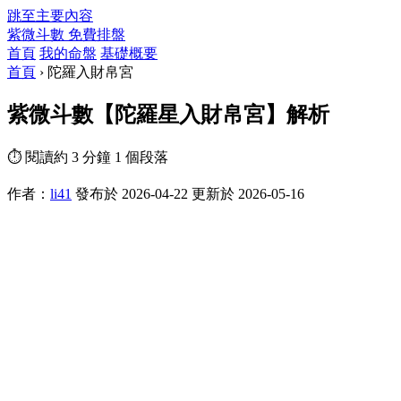
跳至主要內容
紫微斗數
免費排盤
首頁
我的命盤
基礎概要
首頁
›
陀羅入財帛宮
紫微斗數【陀羅星入財帛宮】解析
⏱ 閱讀約 3 分鐘
1 個段落
作者：
li41
發布於 2026-04-22
更新於 2026-05-16