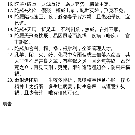
陀羅+破軍，財源反復，為財奔勞，職業不定。
陀羅+火鈴，傷殘。權威出眾，亂世英雄，刑克不免。
陀羅陷地逢巨、殺，必傷妻子背六親，且傷殘帶疾。宜
僧道。
陀羅+天馬，折足馬，不利創業，無威。在外不順。
陀羅天刑會桃辰，易因風流而惹禍，疾病（暗疾），官
非訴訟。
陀羅加會科、權、祿，得財利，企業管理人才。
凡羊、陀、火、鈴、化忌中有兩個或三個落入命宮，其
人非但不是善良之輩，有牢獄之災，且必無善終，為兇
死之命，再見天刑，更兇。限年逢這種組合，防飛來橫
禍。
命限逢陀羅，一生較多挫折，孤獨臨事拖延不順，較多
精神上之折磨，多生理病變，防生惡疾，或遭意外災
禍，且少善終，唯有積德可化。
廣告