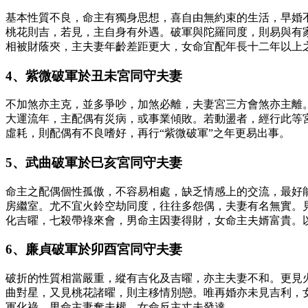
基本性質不良，命主有獨身思想，喜自由無約束的生活，早婚
桃花則吉，若見，主自身有外遇。破軍與陀羅同度，則易與有
相被財蔭夾，主夫妻年齡差距更大，女命宜配年長十二年以上
4、紫微破軍於丑未宮同守夫妻
不加煞亦主克，並多爭吵，加煞必離，夫妻宮三方會煞亦主離
大運流年，主配偶有災病，或事業傾敗。若動盪者，經行此等
虛耗，則配偶有不良嗜好，再行“紫微破軍”之年更易出事。
5、武曲破軍於巳亥宮同守夫妻
命主之配偶個性孤傲，不容易相處，缺乏情感上的交流，最好
房繼室。尤不宜火鈴空劫同度，往往多怨偶，夫妻有名無實。
化吉曜，七殺帶祿來會，男命主因妻得財，女命主夫婿富貴。
6、廉貞破軍於卯酉宮同守夫妻
破折的性質相當嚴重，縱有吉化及吉曜，亦主夫妻不和。更見
曲對星，又見桃花諸曜，則主移情別戀。唯再婚亦未見吉利，
軍化祿，男命主妻奪夫權，女命反主丈夫發達。