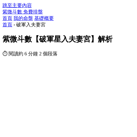
跳至主要內容
紫微斗數
免費排盤
首頁
我的命盤
基礎概要
首頁
›
破軍入夫妻宮
紫微斗數【破軍星入夫妻宮】解析
⏱ 閱讀約 6 分鐘
2 個段落