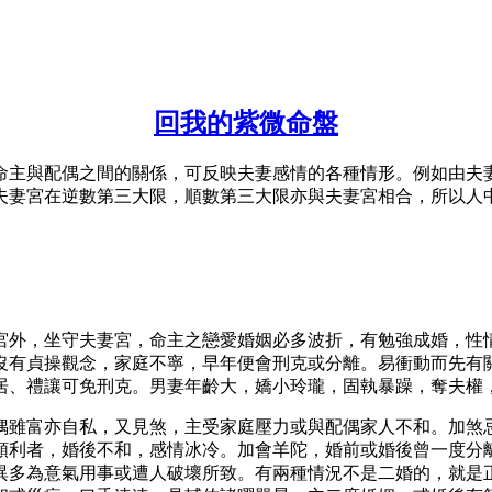
回我的紫微命盤
命主與配偶之間的關係，可反映夫妻感情的各種情形。例如由夫
夫妻宮在逆數第三大限，順數第三大限亦與夫妻宮相合，所以人
宮外，坐守夫妻宮，命主之戀愛婚姻必多波折，有勉強成婚，性
沒有貞操觀念，家庭不寧，早年便會刑克或分離。易衝動而先有
居、禮讓可免刑克。男妻年齡大，嬌小玲瓏，固執暴躁，奪夫權
偶雖富亦自私，又見煞，主受家庭壓力或與配偶家人不和。加煞
順利者，婚後不和，感情冰冷。加會羊陀，婚前或婚後曾一度分
異多為意氣用事或遭人破壞所致。有兩種情況不是二婚的，就是