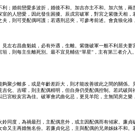
不利；婚前戀愛多波折，婚後不和。加吉亦主不和。加六煞，兩
家室的人戀愛，因此發生困擾。辰戌宮破軍，對宮之紫微天相，
之夫，則可受配偶呵護；若遇刑忌夾，可參考前述。會貪狼化祿
。見左右昌曲魁鉞，必有外遇，生離。紫微破軍一般不利居夫妻
宮垣，則每主生離死別。最不宜見輔佐“單星”，主有第三者介入
能夠聚少離多，或是年齡差距大，則才能改善彼此之間的關係。
見吉化、吉曜，則主配偶精明，但自身仍受配偶控制。若武破與
以巳宮較亥宮為佳。破軍會武曲化忌，更見羊陀，主無閨房之樂
火鈴同度，為禍最烈，主配偶意外，或主因配偶而有傾家。廉貞
女命又主再婚無名份。若廉貞化忌，主與配偶的兄弟姊妹不和。