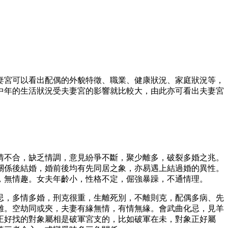
妻宮可以看出配偶的外貌特徵、職業、健康狀況、家庭狀況等，
中年的生活狀況受夫妻宮的影響就比較大，由此亦可看出夫妻宮
情不合，缺乏情調，意見紛爭不斷，聚少離多，破裂多婚之兆。
關係後結婚，婚前後均有先同居之象，亦易遇上結過婚的異性。
，無情趣。女夫年齡小，性格不定，倔強暴躁，不通情理。
忌，多情多婚，刑克很重，生離死別，不離則克，配偶多病、先
離。空劫同或夾，夫妻有緣無情，有情無緣。會武曲化忌，見羊
正好找的對象屬相是破軍宮支的，比如破軍在未，對象正好屬