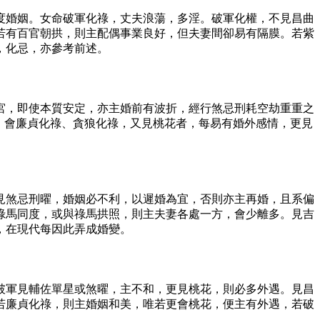
度婚姻。女命破軍化祿，丈夫浪蕩，多淫。破軍化權，不見昌曲
若有百官朝拱，則主配偶事業良好，但夫妻間卻易有隔膜。若紫
，化忌，亦參考前述。
宮，即使本質安定，亦主婚前有波折，經行煞忌刑耗空劫重重之
。會廉貞化祿、貪狼化祿，又見桃花者，每易有婚外感情，更見
見煞忌刑曜，婚姻必不利，以遲婚為宜，否則亦主再婚，且系偏
祿馬同度，或與祿馬拱照，則主夫妻各處一方，會少離多。見吉
，在現代每因此弄成婚變。
破軍見輔佐單星或煞曜，主不和，更見桃花，則必多外遇。見昌
若廉貞化祿，則主婚姻和美，唯若更會桃花，便主有外遇，若破