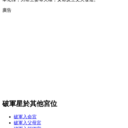
廣告
破軍星於其他宮位
破軍入命宮
破軍入父母宮