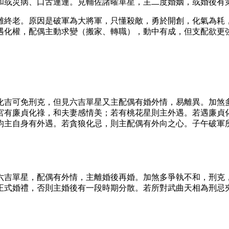
和或災病、口舌連連。見輔佐諸曜單星，主二度婚姻，或婚後有
難終老。原因是破軍為大將軍，只懂殺敵，勇於開創，化氣為耗
遇化權，配偶主動求變（搬家、轉職），動中有成，但支配欲更
化吉可免刑克，但見六吉單星又主配偶有婚外情，易離異。加煞
宮有廉貞化祿，和夫妻感情美；若有桃花星則主外遇。若遇廉貞
均主自身有外遇。若貪狼化忌，則主配偶有外向之心。子午破軍
六吉單星，配偶有外情，主離婚後再婚。加煞多爭執不和，刑克
正式婚禮，否則主婚後有一段時期分散。若所對武曲天相為刑忌