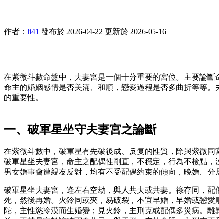
作者：
li41
發布於 2026-04-22
更新於 2026-05-16
在紫微斗數命盤中，夫妻宮是一個十分重要的宮位。主要論斷
命主的婚姻感情是否美滿、和順，戀愛過程是否多曲折等等。
的重要性。
一、破軍星坐守夫妻宮之論斷
在紫微斗數中，破軍星有先破後成、反复的性質，除與紫微同
破軍星坐夫妻宮，命主之配偶性剛直，不穩定，行為不檢點，
男女婚事會遭親友反對，均有不受配偶約束的傾向，晚婚、分
破軍星坐夫妻宮，逢左右空劫，與人共夫或共妻。祿存同，配
死，然後再婚。火鈴同或夾，易破裂，不宜早婚，早婚或戀愛
陀，主性慾冷漠而生婚變；見火鈴，主刑克或配偶多災病。離