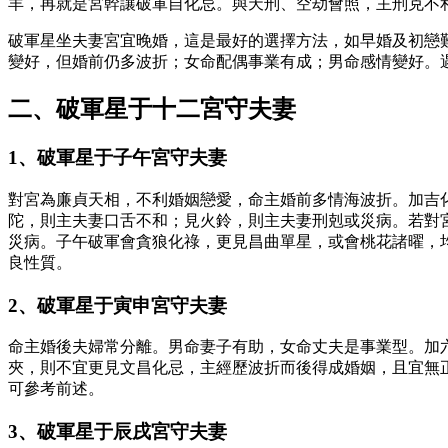
羊，再就是宮幹讓破軍自化忌。與天刑、空劫會照，主刑克不
破軍星坐夫妻宮宜晚婚，這是最好的選擇方法，如早婚及初戀
變好，但婚前仍多波折；女命配偶事業有成；男命感情變好。
二、破軍星于十二宮守夫妻
1、破軍星于子午宮守夫妻
對宮為廉貞天相，不利婚姻戀愛，命主婚前多情海波折。加吉
陀，則主夫妻口舌不和；見火鈴，則主夫妻刑剋或災病。若對
災病。子午破軍會貪狼化祿，更見昌曲單星，或會桃花諸曜，
良性質。
2、破軍星于寅申宮守夫妻
命主婚後夫婦常分離。男命妻子有助，女命丈夫是事業型。加
夾，則不宜更見文昌化忌，主經歷波折而後得成婚姻，且宜無
可參考前述。
3、破軍星于辰戌宮守夫妻