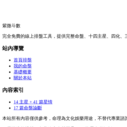
紫微斗數
完全免費的線上排盤工具，提供完整命盤、十四主星、四化、三
站內導覽
首頁排盤
我的命盤
基礎概要
關於本站
內容索引
14 主星 + 41 篇星情
17 篇命盤論斷
本站所有內容僅供參考，命理為文化娛樂用途，不替代專業諮