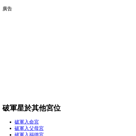
廣告
破軍星於其他宮位
破軍入命宮
破軍入父母宮
破軍入福德宮