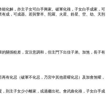
終能化解，亦主子女可白手興家。破軍化祿，子女白手成家，可
業有成，可成器。若與擎羊、陀羅、火星、鈴星、空、劫、天刑
輩的關係較差，宜注意調和，但主門下出佳子弟。加煞，長子有
若再有化忌（破軍不化忌，乃宮中其他星曜化忌）及加會煞曜，
度，則主子女少小離家，或過繼出祀。會武曲化祿，子女白手成