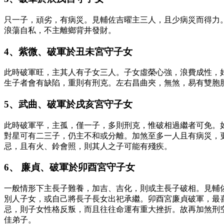
只一子，頑劣，有病災。見輔佐吉曜主三人，且少病災而得力
浪蕩自私，不主離鄉背井發財。
4、紫微、破軍於丑未宮守子女
此時破軍旺，主其人有子女三人。子女虛榮心強，浪費成性，
生子者會有缺陷，重則有刑克。左右昌曲夾，無煞，易有雙胞
5、武曲、破軍於戌亥宮守子女
此時破軍平，主孤，僅一子，多則刑克，惟破相過繼者可免。
對星可有二三子，仍主不和或分離。加煞至多一人且有病災，
忌，且有火、鈴會照，則其人之子可能有殘疾。
6、 廉貞、破軍於卯酉宮守子女
一般情形下主長子難養，加吉、吉化，則或主長子破相。見輔
別人子女，或自己將長子長女出祀承繼。卯酉宮廉貞破軍，最
忌，則子女性格反叛，而且往往命運有重大挫折。故再加煞刑
佳弟子。