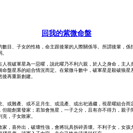
回我的紫微命盤
的數目、子女的性格，命主跟後輩的人際關係等。所謂後輩，係
弱。
古人視破軍星為一惡曜，說此曜乃不利六親，於人之身命，主人
個命盤星系的組合情況而定。在紫微斗數中，破軍星是殺破狼星
然後再重新創建。
吃、或難產、或不足月生、或流產、或出祀過繼，視星曜組合而
，但能創業發家；若加會煞星，一子之分，且有亦不得力，親子
刑克，子女敗家。
敗家，喜外出，破壞性強，會將玩具拆碎弄壞。不利子女，女孩