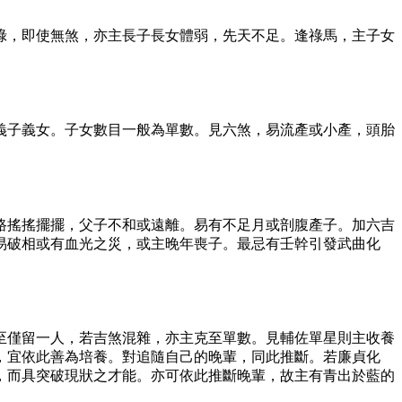
祿，即使無煞，亦主長子長女體弱，先天不足。逢祿馬，主子女
義子義女。子女數目一般為單數。見六煞，易流產或小產，頭胎
路搖搖擺擺，父子不和或遠離。易有不足月或剖腹產子。加六吉
易破相或有血光之災，或主晚年喪子。最忌有壬幹引發武曲化
至僅留一人，若吉煞混雜，亦主克至單數。見輔佐單星則主收養
，宜依此善為培養。對追隨自己的晚輩，同此推斷。若廉貞化
，而具突破現狀之才能。亦可依此推斷晚輩，故主有青出於藍的