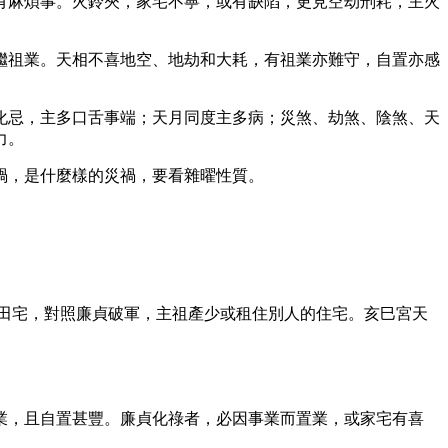
有麻煩事。火鈴夾，家宅不寧，或有缺陷，更見空劫刑耗，主火
繼祖業。天相不喜地空、地劫和大耗，有祖業亦難守，自置亦感
化忌，主多口舌事端；天月同度主多病；災煞、劫煞、陰煞、天
力。
禍，是什麼樣的災禍，要看雜曜性質。
田宅，對照廉貞破軍，主祖產少或租住別人的住宅。亥巳宮天
業，且自置甚豐。廉貞化祿者，必因事業而置業，或家宅有喜