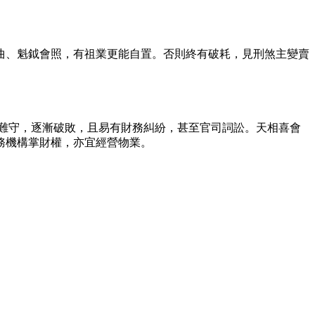
曲、魁鉞會照，有祖業更能自置。否則終有破耗，見刑煞主變賣
難守，逐漸破敗，且易有財務糾紛，甚至官司詞訟。天相喜會
務機構掌財權，亦宜經營物業。