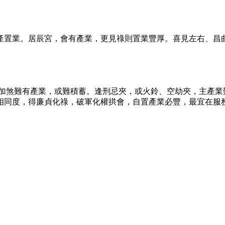
產置業。居辰宮，會有產業，更見祿則置業豐厚。喜見左右、昌
，加煞難有產業，或難積蓄。逢刑忌夾，或火鈴、空劫夾，主產業
相同度，得廉貞化祿，破軍化權拱會，自置產業必豐，最宜在服