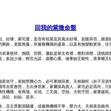
回我的紫微命盤
動、好壞，家宅運，是否有祖業及其風水好壞、庇蔭與否，購屋
的興敗，老親喪服，所服務機構的盛衰，以及有無變動更張，住
代表著慈祥、惻隱、官爵。優點是斯文有禮，應對得體，謹慎踏
低，多說少做，輕言允諾，虛榮心重。做事缺乏耐性，喜掌權又
相星坐守，若能勞費心力，必可累積田產。天相廟旺（於子丑寅
輔等吉星會照，主出身世家，家屬俱為貴人，家宅必定高尚，只
務性機構，有商場、水池、三叉路。空劫、大耗守照，家產破耗
、涉訟、糾紛、是非。
敗，且主受鄰居騷擾，或服務機構不寧，壓力大。天相喜昌曲夾