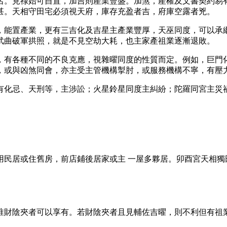
名。見祿始可自置，加吉則產業豐盛。加煞，產權及文書契約易
甚。天相守田宅必須視天府，庫存充盈者吉，府庫空露者兇。
，能置產業，更有三吉化及吉星主產業豐厚，天巫同度，可以承
武曲破軍拱照，就是不見空劫大耗，也主家產祖業逐漸退敗。
，有各種不同的不良克應，視雜曜同度的性質而定。例如，巨門
，或與凶煞同會，亦主受主管機構掣肘，或服務機構不寧，有壓
有化忌、天刑等，主涉訟；火星鈴星同度主糾紛；陀羅同宮主災
用民居或住舊房，前店鋪後居家或主 一屋多夥居。卯酉宮天相獨
唯財陰夾者可以享有。若財陰夾者且見輔佐吉曜，則不利但有祖