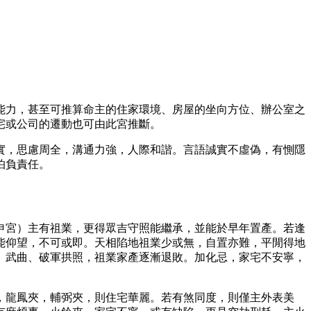
能力，甚至可推算命主的住家環境、房屋的坐向方位、辦公室之
宅或公司的遷動也可由此宮推斷。
實，思慮周全，溝通力強，人際和諧。言語誠實不虛偽，有惻隱
怕負責任。
申宮）主有祖業，更得眾吉守照能繼承，並能於早年置產。若逢
能仰望，不可或即。天相陷地祖業少或無，自置亦難，平閒得地
。武曲、破軍拱照，祖業家產逐漸退敗。加化忌，家宅不安寧，
，龍鳳夾，輔弼夾，則住宅華麗。若有煞同度，則僅主外表美