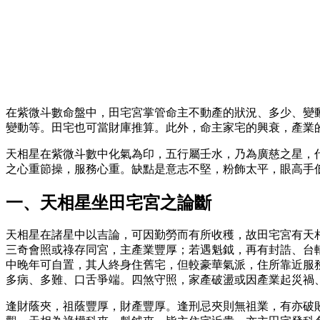
在紫微斗數命盤中，田宅宮掌管命主不動產的狀況、多少、變
變動等。田宅也可當財庫推算。此外，命主家宅的興衰，產業
天相星在紫微斗數中化氣為印，五行屬壬水，乃為廣慈之星，
之心重節操，服務心重。缺點是意志不堅，粉飾太平，眼高手
一、天相星坐田宅宮之論斷
天相星在諸星中以吉論，可因勤勞而有所收穫，故田宅宮有天
三奇會照或祿存同宮，主產業豐厚；若遇魁鉞，再有封誥、台
中晚年可自置，其人終身住舊宅，但較豪華氣派，住所靠近服
多病、多難、口舌爭端。四煞守照，家產破盪或因產業起災禍
逢財蔭夾，祖蔭豐厚，財產豐厚。逢刑忌夾則無祖業，有亦破