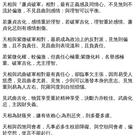
天相與『廉貞破軍』相對，最有正義感及同情心。不見煞則不
流於偏激，不見昌曲則感情：與理智可以平衡。
若廉貞吉化，感情重於理智，若破軍吉化，理智重於感情。廉
貞化忌則有感情創傷。
天相與紫微破軍相對，最易成為政治上的反對派，見煞則偏
激，且不負責任。見昌曲則表現溫和，且負責任。
若紫微化權，較偏激，但責任心極重;紫微化科，名譽感極
重。破軍吉化，尤主理智。
天相與武曲破軍相對最有責任心，卻臨事欠主張，因而易受人
慫恿，見昌曲者尤甚。見煞，少則可以激發本身的意志。見煞
重則易為人左右。陀羅同度則自招煩惱。
見武曲吉化，物質享受重於精神享受，決斷力亦較佳。武曲化
忌，主因財失義。
天相為財蔭夾，嫌有依賴心;為刑忌夾，則多憂多慮。
天相與四煞同會者，凡事必多生枝節障礙。與空劫同會者，偏
於空想，坐言不能起行。