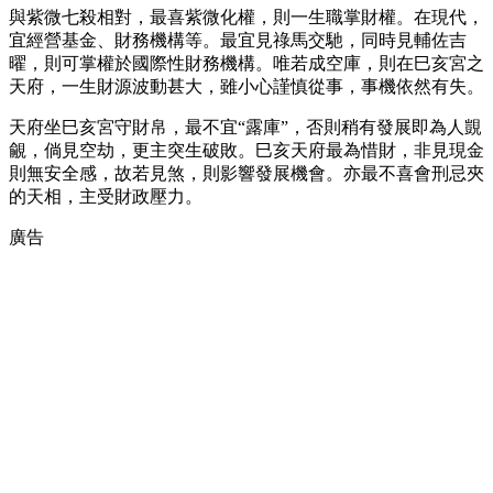
與紫微七殺相對，最喜紫微化權，則一生職掌財權。在現代，
宜經營基金、財務機構等。最宜見祿馬交馳，同時見輔佐吉
曜，則可掌權於國際性財務機構。唯若成空庫，則在巳亥宮之
天府，一生財源波動甚大，雖小心謹慎從事，事機依然有失。
天府坐巳亥宮守財帛，最不宜“露庫”，否則稍有發展即為人覬
覦，倘見空劫，更主突生破敗。巳亥天府最為惜財，非見現金
則無安全感，故若見煞，則影響發展機會。亦最不喜會刑忌夾
的天相，主受財政壓力。
廣告