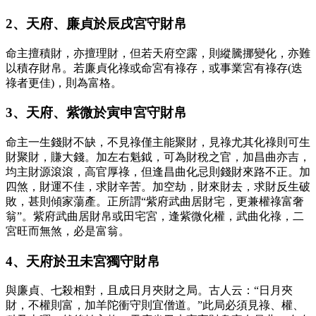
2、天府、廉貞於辰戌宮守財帛
命主擅積財，亦擅理財，但若天府空露，則縱騰挪變化，亦難
以積存財帛。若廉貞化祿或命宮有祿存，或事業宮有祿存(迭
祿者更佳)，則為富格。
3、天府、紫微於寅申宮守財帛
命主一生錢財不缺，不見祿僅主能聚財，見祿尤其化祿則可生
財聚財，賺大錢。加左右魁鉞，可為財稅之官，加昌曲亦吉，
均主財源滾滾，高官厚祿，但逢昌曲化忌則錢財來路不正。加
四煞，財運不佳，求財辛苦。加空劫，財來財去，求財反生破
敗，甚則傾家蕩產。正所謂“紫府武曲居財宅，更兼權祿富奢
翁”。紫府武曲居財帛或田宅宮，逢紫微化權，武曲化祿，二
宮旺而無煞，必是富翁。
4、天府於丑未宮獨守財帛
與廉貞、七殺相對，且成日月夾財之局。古人云：“日月夾
財，不權則富，加羊陀衝守則宜僧道。”此局必須見祿、權、