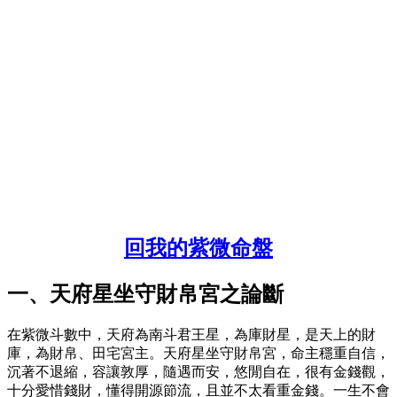
回我的紫微命盤
一、天府星坐守財帛宮之論斷
在紫微斗數中，天府為南斗君王星，為庫財星，是天上的財
庫，為財帛、田宅宮主。天府星坐守財帛宮，命主穩重自信，
沉著不退縮，容讓敦厚，隨遇而安，悠閒自在，很有金錢觀，
十分愛惜錢財，懂得開源節流，且並不太看重金錢。一生不會