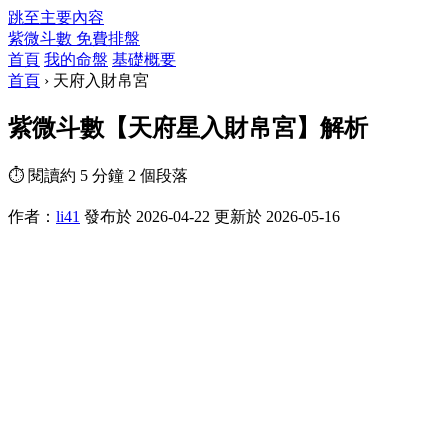
跳至主要內容
紫微斗數
免費排盤
首頁
我的命盤
基礎概要
首頁
›
天府入財帛宮
紫微斗數【天府星入財帛宮】解析
⏱ 閱讀約 5 分鐘
2 個段落
作者：
li41
發布於 2026-04-22
更新於 2026-05-16