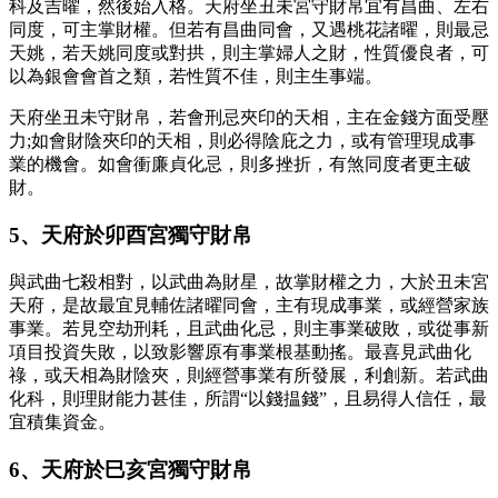
科及吉曜，然後始入格。天府坐丑未宮守財帛宜有昌曲、左右
同度，可主掌財權。但若有昌曲同會，又遇桃花諸曜，則最忌
天姚，若天姚同度或對拱，則主掌婦人之財，性質優良者，可
以為銀會會首之類，若性質不佳，則主生事端。
天府坐丑未守財帛，若會刑忌夾印的天相，主在金錢方面受壓
力;如會財陰夾印的天相，則必得陰庇之力，或有管理現成事
業的機會。如會衝廉貞化忌，則多挫折，有煞同度者更主破
財。
5、天府於卯酉宮獨守財帛
與武曲七殺相對，以武曲為財星，故掌財權之力，大於丑未宮
天府，是故最宜見輔佐諸曜同會，主有現成事業，或經營家族
事業。若見空劫刑耗，且武曲化忌，則主事業破敗，或從事新
項目投資失敗，以致影響原有事業根基動搖。最喜見武曲化
祿，或天相為財陰夾，則經營事業有所發展，利創新。若武曲
化科，則理財能力甚佳，所謂“以錢揾錢”，且易得人信任，最
宜積集資金。
6、天府於巳亥宮獨守財帛