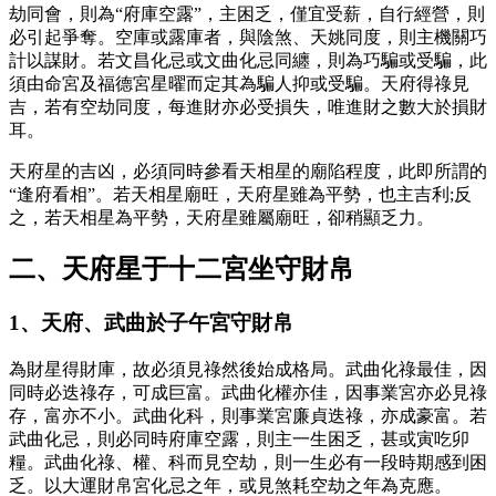
劫同會，則為“府庫空露”，主困乏，僅宜受薪，自行經營，則
必引起爭奪。空庫或露庫者，與陰煞、天姚同度，則主機關巧
計以謀財。若文昌化忌或文曲化忌同纏，則為巧騙或受騙，此
須由命宮及福德宮星曜而定其為騙人抑或受騙。天府得祿見
吉，若有空劫同度，每進財亦必受損失，唯進財之數大於損財
耳。
天府星的吉凶，必須同時參看天相星的廟陷程度，此即所謂的
“逢府看相”。若天相星廟旺，天府星雖為平勢，也主吉利;反
之，若天相星為平勢，天府星雖屬廟旺，卻稍顯乏力。
二、天府星于十二宮坐守財帛
1、天府、武曲於子午宮守財帛
為財星得財庫，故必須見祿然後始成格局。武曲化祿最佳，因
同時必迭祿存，可成巨富。武曲化權亦佳，因事業宮亦必見祿
存，富亦不小。武曲化科，則事業宮廉貞迭祿，亦成豪富。若
武曲化忌，則必同時府庫空露，則主一生困乏，甚或寅吃卯
糧。武曲化祿、權、科而見空劫，則一生必有一段時期感到困
乏。以大運財帛宮化忌之年，或見煞耗空劫之年為克應。