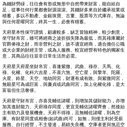
為錢財勞碌，往往會有形或無形中自然帶來財富，能自給自
足，從事任何行業都會財源滾滾。其錢財多來自於繼承祖業或
積蓄，多以不動產、金銀珠寶、古董、股票等方式庫存。無論
與任何星曜同宮，終其一生，必會有積蓄。
天府星本性保守謹慎，顧慮較多，缺乏冒險精神，較少創意，
坐守財帛宮，雖可將經商之波折損失降為最低，而其祿庫屬於
官爵俸祿之財，而非營利之財，故不適宜經商，適合擔任公職
或大企業的財經主管，或為人服務。較宜經營有特色的獨家生
意，其商品往往並非日常生活所必需。
天府星天府星坐財帛宮，喜逢紫微、武曲、祿存、天馬、化
祿、化權、化科六吉星，不喜六煞、空亡星，與擎羊、陀羅、
火星、鈴星、天空、地劫同宮，財運有成有敗。與紫微同宮，
無殺星可為成巨富，與廉貞或武曲同宮，加上化權化祿，是大
富翁但生活奢侈。
天府星守財帛宮，亦喜見輔佐諸曜，則增加其儲財能力，亦增
加其進財能力。天府祿存同度，更宜見輔佐諸曜齊會，然後始
主有助力及發展機會。天府不得祿，且無輔佐諸曜，則為空
庫。有財星同度或相會(如武曲)尚可，如無，則僅主利於受薪
服務。自行經營，不主發達，易錯失良機。空庫者更與煞忌空