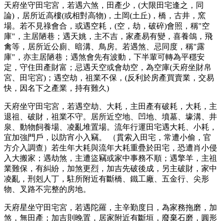
天府坐守田宅宮，若遇六煞，田產少，(大限田宅逢之，同
論)，居所近高樓(或相對高物)，土岡(土丘)，橋，古井，窯
場。若不見祿會合，或遇空耗，(空，劫，破碎)會照，稱"空
庫"，主居陋巷；遇天姚，主不吉，家產易有變，喜養鴿，飛
禽等，居所近公廁、暗溝、鳥房。若遇煞、忌同度，稱"露
庫"，亦主居陋巷；遇煞會先有波動，下半輩可轉為平穩安
定，守住田產財富；忌遇天空或會劫空，為空庫(天府坐財帛
宮、田宅宮)；遇空劫，祖業不保，(反利於房產買賣業，交易
快，因名下之產業，持有難久)
天府坐守田宅宮，若遇空劫、大耗，主田產有破耗，大耗，主
退祖、破財，祖業不守。居所近空地、凹地、墳墓、壕溝、井
泉、動物飼養場、凌亂堆置場。流年行運田宅遇大耗、小耗，
宜加強門戶，以防宵小入竊。 （貫索入田宅，常遭小偷，官
方介入調查）若生年大耗與流年大耗重疊於田宅，恐遭肖小侵
入大搬家；遇劫煞，主遭盜竊或家中事務不順；遇擎羊，主祖
業難保，有糾紛，加煞更烈，加吉先破後成，另主破財，家中
凌亂，刑剋人丁，駐所附近有斷橋、鐵工廠、五金行、尖形
物、叉路不完整的房地。
天府星坐守田宅宮，若遇陀羅，主辛勤度日，為家務拖磨，加
煞，無田產；加吉則晚置，居家附近有斷垣，廢棄石磨，圓形