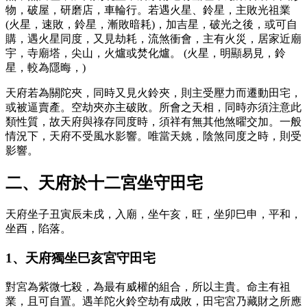
物，破屋，研磨店，車輪行。若遇火星、鈴星，主敗光祖業
(火星，速敗，鈴星，漸敗暗耗)，加吉星，破光之後，或可自
購，遇火星同度，又見劫耗，流煞衝會，主有火災，居家近廟
宇，寺廟塔，尖山，火爐或焚化爐。 (火星，明顯易見，鈴
星，較為隱晦，)
天府若為關陀夾，同時又見火鈴夾，則主受壓力而遷動田宅，
或被逼賣產。空劫夾亦主破敗。所會之天相，同時亦須注意此
類性質，故天府與祿存同度時，須祥有無其他煞曜交加。一般
情況下，天府不受風水影響。唯當天姚，陰煞同度之時，則受
影響。
二、天府於十二宮坐守田宅
天府坐子丑寅辰未戌，入廟，坐午亥，旺，坐卯巳申，平和，
坐酉，陷落。
1、天府獨坐巳亥宮守田宅
對宮為紫微七殺，為最有威權的組合，所以主貴。命主有祖
業，且可自置。遇羊陀火鈴空劫有成敗，田宅宮乃藏財之所應