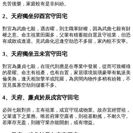
先苦後樂，家庭較有是非糾紛。
2、天府獨坐卯酉宮守田宅
對宮為武曲七殺，遇吉曜，則主職掌財權，因為武曲七殺有財
權之意。命主祖業田園多，父輩有積蓄能自置及守祖業，但恐
有成敗或進退。見武曲化忌逢空劫恐不多留，家內較不安寧。
3、天府獨坐丑未宮守田宅
對宮為廉貞七殺，在現代則應是在專業中發展，從而可致權祿
的星曜。命主有祖產，也有自置，家居環境裝璜豪華有氣派美
倫美奐，逢天相加擎羊或陀羅，為房間內物件多稍有紛雜，不
宜見孤寡空劫則儲蓄不多。
4、天府、廉貞於辰戌宮守田宅
必與七殺對拱，主有祖業，或宜守現成物業。故亦宜經營祖，
父輩遺下之業務。唯若府庫空露者，則祖基動搖，不耐久守。
若庫存充盈，則雖守業亦能開創，或有增益。