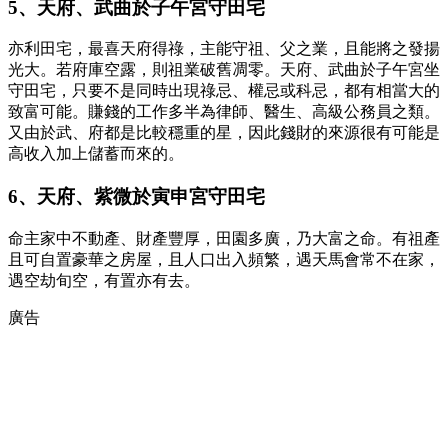
5、天府、武曲於子午宮守田宅
亦利田宅，最喜天府得祿，主能守祖、父之業，且能將之發揚
光大。若府庫空露，則祖業破舊凋零。天府、武曲於子午宮坐
守田宅，只要不是同時出現祿忌、權忌或科忌，都有相當大的
致富可能。賺錢的工作多半為律師、醫生、高級公務員之類。
又由於武、府都是比較穩重的星，因此錢財的來源很有可能是
高收入加上儲蓄而來的。
6、天府、紫微於寅申宮守田宅
命主家中不動產、財產豐厚，田園多廣，乃大富之命。有祖產
且可自置豪華之房屋，且人口出入頻繁，遇天馬會常不在家，
遇空劫旬空，有置亦有去。
廣告