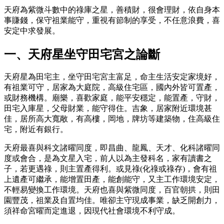
天府為紫微斗數中的祿庫之星，善積財，很會理財，依自身本
事賺錢，保守祖業能守，重視有節制的享受，不任意浪費，喜
安定中求發展。
一、天府星坐守田宅宮之論斷
天府星為田宅主，坐守田宅宮主富足，命主生活安定家境好，
有祖業可守，居家為大庭院，高級住宅區，國內外皆可置產，
或財務機構。廟樂，喜歡家庭，能平安穩定，能置產，守財，
田宅入庫星，父母財業，能守得住。吉象，居家附近環境甚
佳，居所高大寬敞，有高樓，岡地，牌坊等建築物，住高級住
宅，附近有銀行。
天府最喜與科文諸曜同度，即昌曲、龍鳳、天才、化科諸曜同
度或會合，是為文星入宅，前人以為主發科名，家有讀書之
子，若更遇祿，則主置產得利。或見祿(化祿或祿存)，會有祖
上遺產可繼承，能增置田產，能創能守，又主工作環境安定，
不輕易變換工作環境。天府也喜與紫微同度，百官朝拱，則田
園豐茂，祖業及自置均佳。唯卻主守現成事業，缺乏開創力，
須祥命宮曜而定進退，因現代社會環境不利守成。