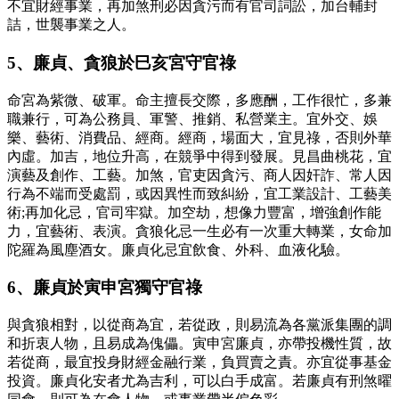
不宜財經事業，再加煞刑必因貪污而有官司詞訟，加台輔封
詰，世襲事業之人。
5、廉貞、貪狼於巳亥宮守官祿
命宮為紫微、破軍。命主擅長交際，多應酬，工作很忙，多兼
職兼行，可為公務員、軍警、推銷、私營業主。宜外交、娛
樂、藝術、消費品、經商。經商，場面大，宜見祿，否則外華
內虛。加吉，地位升高，在競爭中得到發展。見昌曲桃花，宜
演藝及創作、工藝。加煞，官吏因貪污、商人因奸詐、常人因
行為不端而受處罰，或因異性而致糾紛，宜工業設計、工藝美
術;再加化忌，官司牢獄。加空劫，想像力豐富，增強創作能
力，宜藝術、表演。貪狼化忌一生必有一次重大轉業，女命加
陀羅為風塵酒女。廉貞化忌宜飲食、外科、血液化驗。
6、廉貞於寅申宮獨守官祿
與貪狼相對，以從商為宜，若從政，則易流為各黨派集團的調
和折衷人物，且易成為傀儡。寅申宮廉貞，亦帶投機性質，故
若從商，最宜投身財經金融行業，負買賣之責。亦宜從事基金
投資。廉貞化安者尤為吉利，可以白手成富。若廉貞有刑煞曜