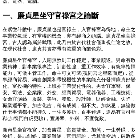
器、電器、電腦。
一、廉貞星坐守官祿宮之論斷
在紫微斗數中，廉貞星也是官祿主，入官祿宮為得地，命主之
事業較氣派，有掌權的機會，亦有經商之頭腦。廉貞星坐官祿
宮，古人認為屬於武職，此乃由於古代社會僅重視仕途之故。
在現代社會，廉貞其實亦帶有濃重的商業色彩。
廉貞星坐官祿宮，入廟無煞則工作穩定，事業順遂。男命有敬
業精神，對事業很專注，計劃性強，重工作效率，有統率指揮
能力，可做主管工作。命主可文可武(視同宮之星曜而定)，從
事經商貿易、獨自創業和帶投機性的事業能充分發揮廉貞好變
化、富投機的特性，上班亦宜帶變化性的。男命宜軍警、保
安、司法、企業家、外交、經商貿易、電器儀器、工程技術;
女命宜演藝、服裝、美容、餐飲、設計師、財經金融。失陷，
職業運平常。加吉化吉，稍有成就，但不大。加煞忌，無論做
什麼事情都不能持久，一生多波折，百事難遂，還易有官司牢
獄(加喪門白虎更驗)，宜屠宰、外科，不宜從政。
廉貞星坐官祿宮，加會吉星，富貴雙全。加煞，一生勞碌，多
波折，是非糾紛，事業難遂，官司詞訟，尤其逢空劫，破敗多