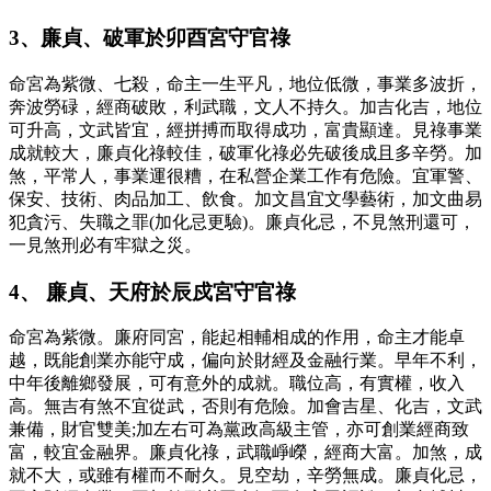
3、廉貞、破軍於卯酉宮守官祿
命宮為紫微、七殺，命主一生平凡，地位低微，事業多波折，
奔波勞碌，經商破敗，利武職，文人不持久。加吉化吉，地位
可升高，文武皆宜，經拼搏而取得成功，富貴顯達。見祿事業
成就較大，廉貞化祿較佳，破軍化祿必先破後成且多辛勞。加
煞，平常人，事業運很糟，在私營企業工作有危險。宜軍警、
保安、技術、肉品加工、飲食。加文昌宜文學藝術，加文曲易
犯貪污、失職之罪(加化忌更驗)。廉貞化忌，不見煞刑還可，
一見煞刑必有牢獄之災。
4、 廉貞、天府於辰戍宮守官祿
命宮為紫微。廉府同宮，能起相輔相成的作用，命主才能卓
越，既能創業亦能守成，偏向於財經及金融行業。早年不利，
中年後離鄉發展，可有意外的成就。職位高，有實權，收入
高。無吉有煞不宜從武，否則有危險。加會吉星、化吉，文武
兼備，財官雙美;加左右可為黨政高級主管，亦可創業經商致
富，較宜金融界。廉貞化祿，武職崢嶸，經商大富。加煞，成
就不大，或雖有權而不耐久。見空劫，辛勞無成。廉貞化忌，