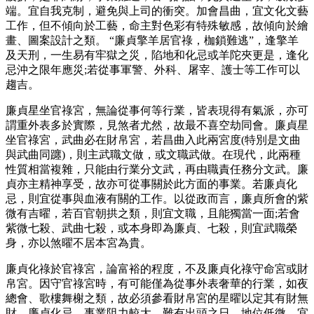
端。宜自我克制，避免與上司的衝突。加會昌曲，宜文化文藝
工作，但不傾向於工藝，命主對色彩有特殊敏感，故傾向於繪
畫、圖案設計之類。 “廉貞擎羊居官祿，枷鎖難逃”，逢擎羊
及天刑，一生易有牢獄之災，陷地和化忌或羊陀夾更是，逢化
忌沖之限年應災;若從事軍警、外科、屠宰、護士等工作可以
趨吉。
廉貞星坐官祿宮，無論從事何等行業，皆表現得有氣派，亦可
謂重外表多於實際，見煞者尤然，故最不喜空劫同會。廉貞星
坐官祿宮，武曲必在財帛宮，若昌曲入此兩宮度(特別是文曲
與武曲同躔)，則主武職文做，或文職武做。在現代，此兩種
性質相當複雜，只能由行業分文武，再由職責任務分文武。廉
貞亦主精神享受，故亦可從事關於此方面的事業。若廉貞化
忌，則宜從事與血液有關的工作。以從政而言，廉貞所會的紫
微有吉曜，若百官朝拱之類，則宜文職，且能獨當一面;若會
紫微七殺、武曲七殺，或本身即為廉貞、七殺，則宜武職榮
身，亦以煞曜不居本宮為貴。
廉貞化祿於官祿宮，論富裕的程度，不及廉貞化祿守命宮或財
帛宮。因守官祿宮時，有可能僅為從事外表奢華的行業，如夜
總會、歌樓舞榭之類，故必須參看財帛宮的星曜以定其有財無
財。廉貞化忌，事業阻力較大，難有出頭之日，地位低微，宜