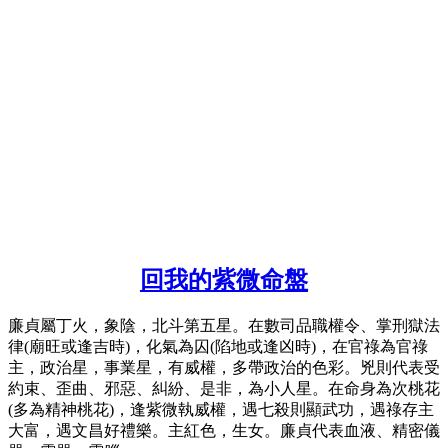
回我的紫微命盤
廉貞屬丁火，象陰，北斗第五星。在數司品職權令、掌刑獄法
律(廟旺或逢吉時)，化氣為囚(陷地或逢凶時)，在官祿為官祿
主，政治星，事業星，有威權，多帶政治的色彩。兇則代表受
約束、歪曲、邪惡、糾紛、是非，為小人星。在命身為次桃花
(多為精神桃花)，逢紫微執威權，遇七殺則顯武功，遇祿存主
大富，遇文昌好禮樂。主紅色，生女。廉貞代表血液、精密儀