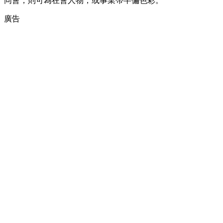
同會，則可為在會人物，或事業帶半偏色彩。
廣告