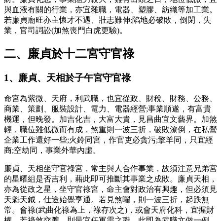
與血液有關的行業，亦宜雜職，電器、塑膠、紡織等加工業。
若廉貞廟旺亦主懷才不遇、壯志難伸;陷地必破敗，倒閉，失
業，官司詞訟(加煞喪門白虎更驗)。
二、廉貞於十二宮守官祿
1、廉貞、天相於子午宮守官祿
命宮為紫微、天府，利武職，也宜從政、財稅、財務、公務、
商業、策劃、服裝設計、電力、電器經營;事業順遂，有富貴
機運，但晚發。加吉化吉，大富大貴，見昌曲宜文藝界。加煞
輕，職位雖低微而有成，煞重則一波三折，破敗潦倒，在私營
企業工作還好一些;火鈴同宮，作官吏必貪污;擎羊同，只宜經
商;空劫同，事業外華內虛。
廉貞、天相坐守官祿宮，常主與人合作事業，故須注意兄弟宮
的星曜組是否吉利，藉此即可推斷其事業之成敗。廉貞天相，
亦為從政之星，坐守官祿宮，命主會對政治有興趣，但必須見
天魁天鉞，仕途始覺亨通。若見煞曜，則一波三折，起跌無
常。會祿(武曲化祿為上，祿存次之)，或會天府化科，宜握財
權。若祿煞交躔，則最宜任軍需之職，此即為武職文做一例。