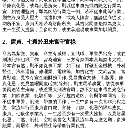
若廉貞化忌，或為刑忌所夾，則以從事血光或凶險之行業為
宜，如管理監房，即為凶險行業之一例。若不從事此等行業，
則主終身受人壓力，或遭排擠，或為人陷害，無論從商從政，
均所不宜。廉貞天相若為財蔭所夾，其吉比同會魁鉞為更大，
主一生受人提攜，且多助力，或主承繼現成事業加以開展。
2、廉貞、七殺於丑未宮守官祿
命宮為紫微、貪狼，命主有威權，宜武職，軍警界出身，或在
刑法紀律組織工作，皆為適宜，三方有煞而本宮無煞者尤確。
若本宮有煞，則不如從事工業，如工程、採礦五金機械、外科
醫生、汽車運輸、修理業、電腦等。加吉化吉，文武皆宜，富
貴顯達。見祿存宜金融財務工作; 見昌曲宜文藝、出版界。廉
貞化忌，更見煞曜同度(空劫除外)，則主馬革裹屍，故從事軍
警兩途皆主殉職，或惹重大刑法官司，故不如從事帶血光之行
業，如飲食業、化驗所等，反可趨吉避凶。若與擎羊同宮，若
不從事軍警、刑法、帶血的工作，一生中多有一次官非刑獄之
災，當流年行至廉貞會白虎、官符、四煞、化忌的限年應災。
廉貞、七殺坐事業宮，一生必至少有一次重大挫折，以見財星
化忌，二煞、刑耗、空劫湊會之大運及流年為克應之期，多操
賤業，而屠宰、外科醫生等帶血行業反吉。