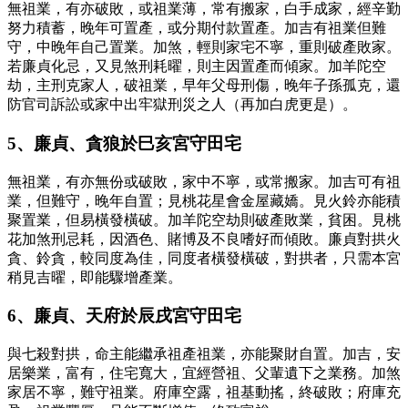
無祖業，有亦破敗，或祖業薄，常有搬家，白手成家，經辛勤
努力積蓄，晚年可置產，或分期付款置產。加吉有祖業但難
守，中晚年自己置業。加煞，輕則家宅不寧，重則破產敗家。
若廉貞化忌，又見煞刑耗曜，則主因置產而傾家。加羊陀空
劫，主刑克家人，破祖業，早年父母刑傷，晚年子孫孤克，還
防官司訴訟或家中出牢獄刑災之人（再加白虎更是）。
5、廉貞、貪狼於巳亥宮守田宅
無祖業，有亦無份或破敗，家中不寧，或常搬家。加吉可有祖
業，但難守，晚年自置；見桃花星會金屋藏嬌。見火鈴亦能積
聚置業，但易橫發橫破。加羊陀空劫則破產敗業，貧困。見桃
花加煞刑忌耗，因酒色、賭博及不良嗜好而傾敗。廉貞對拱火
貪、鈴貪，較同度為佳，同度者橫發橫破，對拱者，只需本宮
稍見吉曜，即能驟增產業。
6、廉貞、天府於辰戌宮守田宅
與七殺對拱，命主能繼承祖產祖業，亦能聚財自置。加吉，安
居樂業，富有，住宅寬大，宜經營祖、父輩遺下之業務。加煞
家居不寧，難守祖業。府庫空露，祖基動搖，終破敗；府庫充