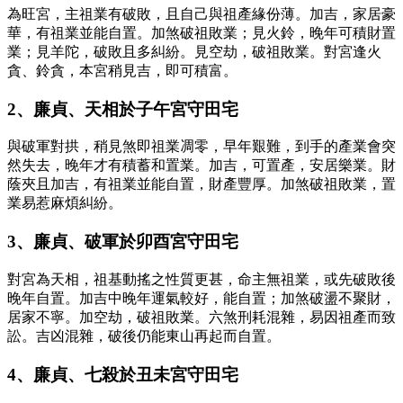
為旺宮，主祖業有破敗，且自己與祖產緣份薄。加吉，家居豪
華，有祖業並能自置。加煞破祖敗業；見火鈴，晚年可積財置
業；見羊陀，破敗且多糾紛。見空劫，破祖敗業。對宮逢火
貪、鈴貪，本宮稍見吉，即可積富。
2、廉貞、天相於子午宮守田宅
與破軍對拱，稍見煞即祖業凋零，早年艱難，到手的產業會突
然失去，晚年才有積蓄和置業。加吉，可置產，安居樂業。財
蔭夾且加吉，有祖業並能自置，財產豐厚。加煞破祖敗業，置
業易惹麻煩糾紛。
3、廉貞、破軍於卯酉宮守田宅
對宮為天相，祖基動搖之性質更甚，命主無祖業，或先破敗後
晚年自置。加吉中晚年運氣較好，能自置；加煞破盪不聚財，
居家不寧。加空劫，破祖敗業。六煞刑耗混雜，易因祖產而致
訟。吉凶混雜，破後仍能東山再起而自置。
4、廉貞、七殺於丑未宮守田宅