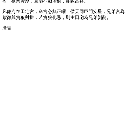
盈，祖業豐厚，且能不斷增值，終致富裕。
凡廉府在田宅宮，命宮必無正曜，借天同巨門安星，兄弟宮為
紫微與貪狼對拱，若貪狼化忌，則主田宅為兄弟剝削。
廣告