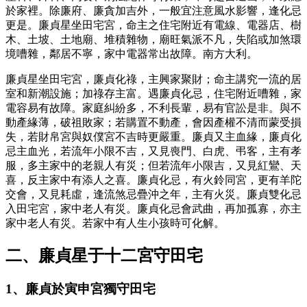
於家裡。除廉府、廉貪加吉外，一般宜注意風水影響，逢化忌
更是。廉貞星坐田宅宮，命主之住宅附近有電線、電器店、樹
木、土坡、土地廟、堆積雜物，廟旺氣派不凡，失陷或加煞環
境嘈雜，鄰居不寧，家中電器常出故障。南方大利。
廉貞星坐田宅宮，廉貞化祿，主興家聚財；命主講究一流的居
室和新潮設施；加祿存主富。遇廉貞化忌，住宅附近嘈雜，家
電容易有故障。家庭糾紛多，不利長輩，易有官訟是非。與不
動產緣薄，破祖敗家；若購置不動產，會因產權不清而蒙受損
失，若財帛宮與奴僕宮不吉時更嚴重。廉貞又主血緣，廉貞化
忌主血光，若流年小限不吉，又見喪門、白虎、弔客，主有孝
服，多主家中的老親人有災；但若流年小限吉，又見紅鸞、天
喜，反主家中有添人之喜。廉貞化忌，有火鈴同宮，更有羊陀
交會，又見耗虛，逢流煞忌疊沖之年，主有火災。廉貞雙化忌
入田宅宮，家中老人有災。廉貞化忌會武曲，再加孤寡，亦主
家中老人有災。若家中有人生小孩時可化解。
二、廉貞星于十二宮守田宅
1、廉貞於寅申宮獨守田宅