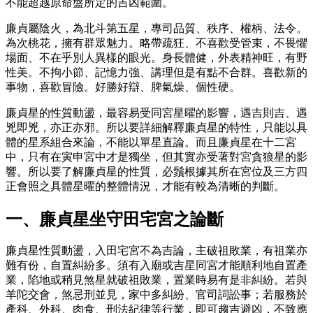
不能超越原命盤所定的吉凶範圍。
廉貞屬陰火，為北斗第五星，專司品質、秩序、權柄、法令。
為次桃花，擁有群眾魅力。略帶疏狂、不喜歡受管束，不畏懼
場面、不在乎別人異樣的眼光。身長體健，外表精神旺，有野
性美。不拘小節、記憶力強、講理但是有點不合群。喜歡新的
事物，喜歡冒險。好勝好辯、脾氣燥、個性硬。
廉貞星的性質動盪，最容易受同宮星曜的影響，遇吉則吉、遇
兇即兇，亦正亦邪。所以要詳細解釋廉貞星的特性，只能以具
體的星系組合來論，不能以單星直論。而且廉貞星在十二宮
中，只有在寅申宮中才是獨坐，但其實亦受著對宮貪狼星的影
響。所以要了解廉貞星的性質，必鬚根據其所在宮位及三方四
正會照之具體星曜的整體情況，才能有較為清晰的判斷。
一、廉貞星坐守田宅宮之論斷
廉貞星性質動盪，入田宅宮不為吉論，主破祖敗業，有祖業亦
難有份，自置糾紛多。須有入廟或吉星同宮才能順利地自置產
業，陷地或稍見煞星就破祖敗業，置業時易有是非糾紛。若與
羊陀交會，煞忌刑並見，家中多糾紛、官司詞訟事；若服務於
產科、外科、肉食、刑法紀律等行業，即可趨吉避凶，不致應