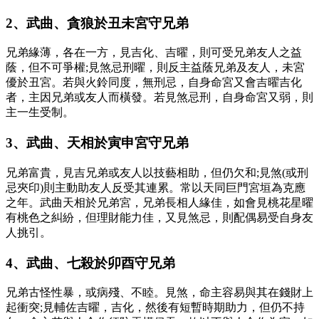
2、武曲、貪狼於丑未宮守兄弟
兄弟緣薄，各在一方，見吉化、吉曜，則可受兄弟友人之益
蔭，但不可爭權;見煞忌刑曜，則反主益蔭兄弟及友人，未宮
優於丑宮。若與火鈴同度，無刑忌，自身命宮又會吉曜吉化
者，主因兄弟或友人而橫發。若見煞忌刑，自身命宮又弱，則
主一生受制。
3、武曲、天相於寅申宮守兄弟
兄弟富貴，見吉兄弟或友人以技藝相助，但仍欠和;見煞(或刑
忌夾印)則主動助友人反受其連累。常以天同巨門宮垣為克應
之年。武曲天相於兄弟宮，兄弟長相人緣佳，如會見桃花星曜
有桃色之糾紛，但理財能力佳，又見煞忌，則配偶易受自身友
人挑引。
4、武曲、七殺於卯酉守兄弟
兄弟古怪性暴，或病殘、不睦。見煞，命主容易與其在錢財上
起衝突;見輔佐吉曜，吉化，然後有短暫時期助力，但仍不持