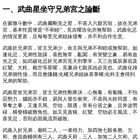
一、武曲星坐守兄弟宮之論斷
在紫微斗數中，武曲屬剛克之星，不喜入六親宮垣，故在兄弟
宮，基本性質便是“不和睦”，見吉曜吉化亦無幫助，武曲化忌
的情況更甚，且每每受兄弟姐妹侵奪，亦不利合作生意。
武曲於兄弟宮，皆主兄弟少，命主與兄弟不和睦或無幫助。如
逢化忌，兄弟性急躁，喜怒無常，亂闖，有突變之象，易有血
光之災，如武破化忌於兄弟宮見天刑擎羊，又三合孤辰寡宿及
紅鸞、大耗、截空等星曜，見廉貞七殺其凶必見也。武曲化祿
兄弟個性強，而且會賺錢;化權兄弟姐妹喜掌權;化科主會得到
兄弟的幫助。
武曲星坐兄弟宮，皆主兄弟性剛果決，心無毒，有氣魄，不怕
惡勢力，腦筋亦不錯，易與人發生衝突。不喜與火鈴同度，有
爭奪之事，又逢天馬、空劫，限遇，常有分居之象，且奔波勞
碌，橫發橫破難免也。如又見貪狼、紅鸞、空劫必主風流，不
喜見忌，否則必因風流而破敗。
武曲入於兄弟，廟旺二人，一者得力。加四煞七殺各胞、欠
和。會昌曲輔弼有三人。武曲天府，三人，加煞二人欠和。武