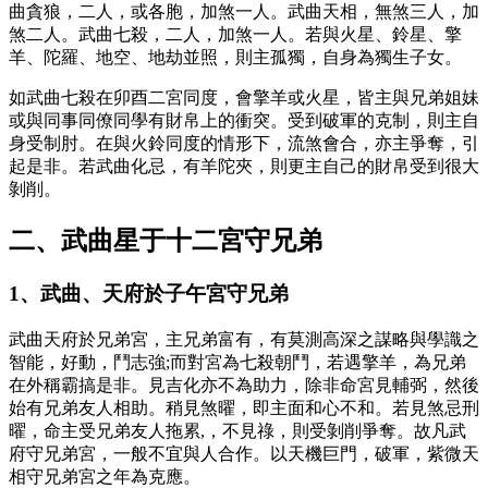
曲貪狼，二人，或各胞，加煞一人。武曲天相，無煞三人，加
煞二人。武曲七殺，二人，加煞一人。若與火星、鈴星、擎
羊、陀羅、地空、地劫並照，則主孤獨，自身為獨生子女。
如武曲七殺在卯酉二宮同度，會擎羊或火星，皆主與兄弟姐妹
或與同事同僚同學有財帛上的衝突。受到破軍的克制，則主自
身受制肘。在與火鈴同度的情形下，流煞會合，亦主爭奪，引
起是非。若武曲化忌，有羊陀夾，則更主自己的財帛受到很大
剝削。
二、武曲星于十二宮守兄弟
1、武曲、天府於子午宮守兄弟
武曲天府於兄弟宮，主兄弟富有，有莫測高深之謀略與學識之
智能，好動，鬥志強;而對宮為七殺朝鬥，若遇擎羊，為兄弟
在外稱霸搞是非。見吉化亦不為助力，除非命宮見輔弼，然後
始有兄弟友人相助。稍見煞曜，即主面和心不和。若見煞忌刑
曜，命主受兄弟友人拖累,，不見祿，則受剝削爭奪。故凡武
府守兄弟宮，一般不宜與人合作。以天機巨門，破軍，紫微天
相守兄弟宮之年為克應。