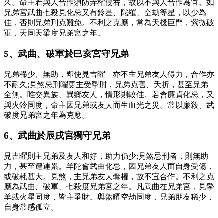
久。命主若與人合作須防弄權侵吞，故以不與人合作為宜。如
兄弟宮武曲七殺見化忌又有鈴星、陀羅、空劫等星，以少為
佳，否則兄弟刑克難免。不利之克應，常為天機巨門，紫微破
軍，天同天梁度兄弟宮之年。
5、武曲、破軍於巳亥宮守兄弟
兄弟稀少、無助，即使見吉曜，亦不主兄弟友人得力，合作亦
不耐久;見煞忌刑曜更主受掣肘，兄弟克害、夭折，甚至兄弟
全無。唯交異族、異鄉友人，情形則較佳。若會廉貞化忌，又
與火鈴同度，命主因兄弟或友人而生血光之災。常以廉殺、武
破度兄弟宮之年為克應。
6、武曲於辰戌宮獨守兄弟
見吉曜則主兄弟及友人和好，助力仍少;見煞忌刑者，則無助
力，甚至遭連累。羊陀會武曲化忌，因兄弟友人而自身受傷，
或破耗甚大。見煞，主兄弟友人奪權，故不宜合作。不利之克
應為武曲、破軍、七殺度兄弟宮之年。凡武曲在兄弟宮，見擎
羊或火星同度，皆主爭財。與煞曜空劫同度，兄弟朋友稀少，
自身常感孤立。