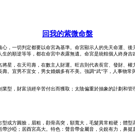
回我的紫微命盤
核心，一切判定都要以命宮為基準。命宮顯示人的先天命運、後
人生的順逆等等，都在命宮中表露無遺。命宮是統轄個人終身吉
名將星，在天司壽，在數主人財運。旺吉則代表長官、發財、權
壽。宜男不宜女，男女婚姻多有不美。強調“武”字，人事物常與
創業型，財富須經辛苦付出而獲取；太陰偏重於抽象的計劃和管
方型或方圓臉，眉粗，顴骨高突，額寬大，毛髮異常粗硬；體型
話帶沙啞；居酉宮高大。特色：聲音帶金屬音，尖銳有力，鼻挺