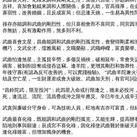
吉祥。喜加會魁鉞來調和人際關係，多貴人助，官高祿厚，在
寡宿性，改善婚姻，且反成富局；但忌逢天姚，一生易為異性
祿存亦能調和武曲的剛烈性，但只喜相會而不喜同宮，同宮因
亦無妨，反有激勵作用，煞多則不利。
武曲喜會文星，昌曲能調和武曲的剛烈孤克性，會變得剛柔相
機巧，文武全才，儒雅風範，文職榮顯，武職崢嶸，富貴榮華
武曲怕逢煞星，主孤貧辛勞，多傷災禍殃，破相延年，常會失
禍害，被剝削掠奪或侵呑盜竊。逢羊陀，更增其剛烈和魯莽性，
年後守寡(有認為反可改善的，可以實踐檢驗)。 “武曲羊陀
劫及空亡星，一生財運差或會大破敗。武曲加天刑，有官司詞訟
“昌鈴陀武，限至投河”：此四星入命或行限逢之，雖未必投
死，逢流忌、流陀、流昌疊或沖之限年應災。辛巳年生人或辛
武貪與廉破分守身命，可為技術人員，旺地有吉亦可富貴，但
武曲最喜化祿，既能調和武曲的剛烈孤克，又能生輝，提高辦
陷地則事與願違；辰戍宮不喜化祿，因化祿使武曲難於衝破天
逢化祿雖富，但增加獨身的機會。