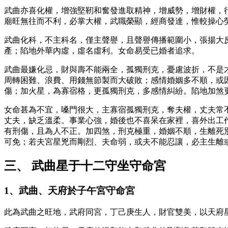
武曲亦喜化權，增強堅靭和奮發進取精神，增威勢，增財權，
廟旺無往而不利，必掌大權，武職榮顯，經商發達，惟較操心
武曲化科，不主科名，僅主聲譽，且聲譽傳播範圍小，張揚大
產；陷地外華內虛，虛名虛利。女命易受已婚者追求。
武曲最嫌化忌，財與壽不能兩全，孤獨刑克，憂慮波折，不是
周轉困難、浪費、用錢無節製而大破敗；感情婚姻多不順，或
傷；加火星，為寡宿格，更孤獨刑克，多感情糾紛。陷地加煞
女命甚為不宜，嗓門很大，主寡宿孤獨刑克，奪夫權，丈夫常
丈夫，缺乏溫柔。事業心強，婚後也不喜呆在家裡，喜外出工
有刑傷，且為人不正。加四煞，刑克極重，婚姻不順，生離死
可免；若夫宮星兇而剛烈、夫命弱，或夫不能忍讓，必主生離
三、 武曲星于十二守坐守命宮
1、武曲、天府於子午宮守命宮
此為武曲之旺地，武府同宮，丁己庚生人，財官雙美，以天府