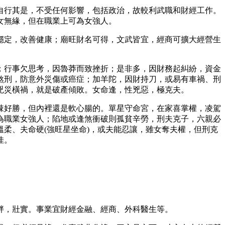
自行其是，不受任何影響，包括政治，故較利武職和財經工作。
女無緣，但在職業上可為女強人。
穩定，改善健康；廟旺財名可得，文武皆宜，經商可擴大經營生
；行事欠思考，因魯莽而致挫折；是非多，因財務起糾紛，資金
煞刑，防意外災傷或癌症；加羊陀，因財持刀，或易有車禍、刑
兇災橫禍，就是破產傾敗。女命逢，性兇惡，極克夫。
辣好勝，但內裡還是軟心腸的。單星守命宮，在家喜掌權，凌駕
為職業女強人；陷地或逢煞衝破則孤貧辛勞，刑夫克子，六親必
柔、夫命硬(強旺星坐命)，或夫能忍讓，雖女奪夫權，但刑克
佳。
胖，壯實。事業宜財經金融、經商、外科醫生等。