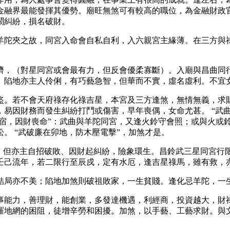
金融界最能發揮其優勢。廟旺無煞可有較高的職位，為金融財政
鬧糾紛，損名破財。
羊陀夾之故，同宮入命會自私自利，入六親宮主緣薄。在三方與
濟，（對星同宮或會最有力，但反會優柔寡斷）。入廟與昌曲同
。陷地亦主人伶俐，有巧藝急智，但華而不實，虛名虛利。不宜
盜。若不會天府祿存化祿吉星，本宮及三方逢煞，無情無義，求
易因財務而發生糾紛打鬥或傷害，早年喪偶，女命尤甚。 “武
兼火宿，因財喪命”：武曲與羊陀同宮，又逢火鈴守會照；或與火
。 “武破廉在卯地，防木壓電擊”，加煞才是。
河，但亦主自招破敗、因財起糾紛，險象環生。昌鈴武三星同宮行
壬己流年，若二限行至辰戍，定有水厄，逢吉星祿馬，雖有救，
結局亦不美；陷地加煞則破祖敗家，一生貧賤。逢化忌羊陀，一
事能力，善理財，能創業，多發達機遇，利經商，投資越大，財
羅地網的困阻，徒增辛勞和困擾。加煞，以手藝、工藝求財。與