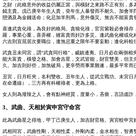
之財（此格意外的收益仍屬正當，與橫財之來路不正有別，多
鉞主貴。戊己庚辛年生人貴，癸年生人暴發而不耐久。加會羊
戀酒及為金錢送命；化忌加羊刑馬，意外傷災。無吉不能富貴
喜逢武貪化祿，為良好的格局。貪狼化祿，官宮紫殺必會祿存
羅，事業心重，喜弄權，雖富貴而奸詐多災。逢武曲化權或化
六吉則宜屈居次要職位，逢煞忌重之限年不要妄動；逢化科較
武貪丑未同宮，謂“武貪同行格”，威鎮邊夷。日月必在兩側相
能大富貴，橫發之格。加會吉星，文武皆能，財官雙美，但主
久。加吉則好些，加煞破局，更辛勞而事業難遂，最多平常而
丑宮，日月旺夾，名利雙收。丑年生人，從武立戰功。未宮日
在命遷線），三方再有科權祿者，更為上格。
女人則為潑辣之人，會有點神經質，度量小，吝嗇，言語虛詐
3、武曲、天相於寅申宮守命宮
此為武曲星之得地，甲丁己庚生人，加吉財官格。寅宮較申宮
武相同宮，武曲性剛，天相性柔，外剛內柔，金水相生，智勇