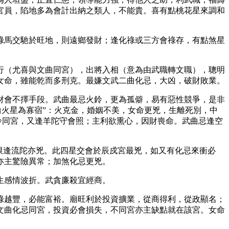
官員，陷地多為會計出納之類人，不能貴。喜有點桃花星來調和
祿馬交馳於旺地，則遠鄉發財；逢化祿或三方會祿存，有點煞星
行（尤喜與文曲同宮），出將入相（意為由武職轉文職），聰明
女命，雖能乾而多刑克。最嫌文武二曲化忌，大凶，破財敗業。
財會不擇手段。武曲最忌火鈴，更為孤僻，易有惡性競爭，是非
曲火星為寡宿”：火克金，婚姻不美，女命更兇，生離死別，中
或鈴同宮，又逢羊陀守會照；主利欲熏心，因財喪命。武曲忌逢空
限逢流陀亦兇。此四星交會於辰戍宮最兇，如又有化忌來衝必
亦主驚險異常；加煞化忌更兇。
生感情波折。武貪廉殺宜經商。
祿越豐，必能富裕。廟旺利於投資擴業，從商得利，從政顯名；
文曲化忌同宮，投資必會損失，不同宮亦主缺點就在該宮。女命