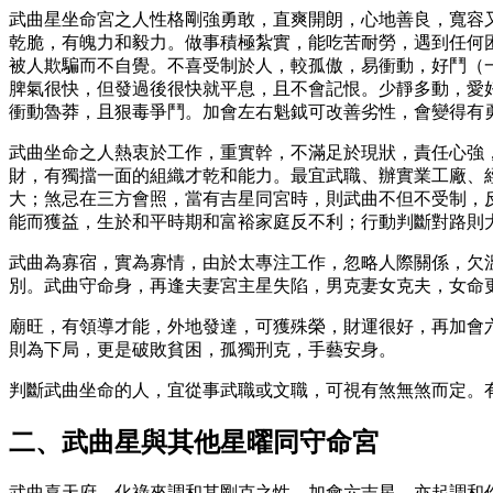
武曲星坐命宮之人性格剛強勇敢，直爽開朗，心地善良，寬容
乾脆，有魄力和毅力。做事積極紮實，能吃苦耐勞，遇到任何
被人欺騙而不自覺。不喜受制於人，較孤傲，易衝​​動，好鬥
脾氣很快，但發過後很快就平息，且不會記恨。少靜多動，愛
衝動魯莽，且狠毒爭鬥。加會左右魁鉞可改善劣性，會變得有
武曲坐命之人熱衷於工作，重實幹，不滿足於現狀，責任心強
財，有獨擋一面的組織才乾和能力。最宜武職、辦實業工廠、
大；煞忌在三方會照，當有吉星同宮時，則武曲不但不受制，
能而獲益，生於和平時期和富裕家庭反不利；行動判斷對路則
武曲為寡宿，實為寡情，由於太專注工作，忽略人際關係，欠
別。武曲守命身，再逢夫妻宮主星失陷，男克妻女克夫，女命
廟旺，有領導才能，外地發達，可獲殊榮，財運很好，再加會
則為下局，更是破敗貧困，孤獨刑克，手藝安身。
判斷武曲坐命的人，宜從事武職或文職，可視有煞無煞而定。
二、武曲星與其他星曜同守命宮
武曲喜天府、化祿來調和其剛克之性，加會六吉星，亦起調和