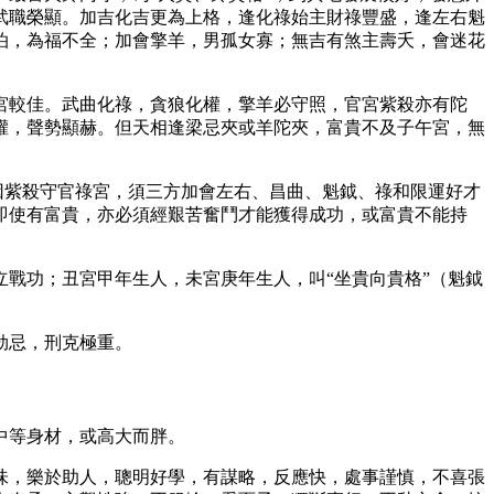
武職榮顯。加吉化吉更為上格，逢化祿始主財祿豐盛，逢左右魁
泊，為福不全；加會擎羊，男孤女寡；無吉有煞主壽夭，會迷花
宮較佳。武曲化祿，貪狼化權，擎羊必守照，官宮紫殺亦有陀
權，聲勢顯赫。但天相逢梁忌夾或羊陀夾，富貴不及子午宮，無
因紫殺守官祿宮，須三方加會左右、昌曲、魁鉞、祿和限運好才
即使有富貴，亦必須經艱苦奮鬥才能獲得成功，或富貴不能持
戰功；丑宮甲年生人，未宮庚年生人，叫“坐貴向貴格”（魁鉞
劫忌，刑克極重。
中等身材，或高大而胖。
味，樂於助人，聰明好學，有謀略，反應快，處事謹慎，不喜張