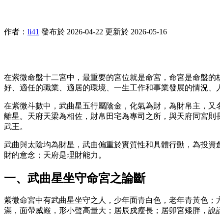
作者：
li41
發布於 2026-04-22
更新於 2026-05-16
在紫微命盤十二宮中，最重要的宮位就是命宮，命宮是命盤的
好、適任的職業、適居的環境、一生工作和事業發展的情況、
在紫微斗數中，武曲星五行屬陰金，化氣為財，為財帛主，又
離星。天府天梁為相佐，財帛田宅為專司之所，與天府同宮則長
武王。
武曲與太陰均為財星，武曲偏重於實質性和具體行動，為投資
財的意念；天府是理財能力。
一、武曲星坐守命宮之論斷
紫微命宮中有武曲星坐守之人，少年面青白色，老年青黃色；
滿，面帶威嚴，形小聲高量大；居辰戍瘦長；居卯宮矮胖，說