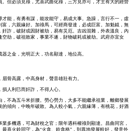
員。但必須見祿，尤喜武曲化祿，三方見亦可，才主有大的經營
導才能，有勇有謀，能攻能守，易成大事。急躁，言行不一，虛
則富，六親緣好。加祿馬，可經商發達，必成巨富。加魁鉞，無
，奸詐，破財或因財被劫，易有災厄。吉凶混雜，外表溫良，內
逢空劫，破祖敗家，事業不遂，財物破耗或被劫。武府亦宜女
成器之金，光明正大，功名顯達，地位高。
，眉骨高露，中高身材，聲音雄壯有力。
，損人利巳而奸詐，不得人心。
由，不為五斗米折腰。勞心勞力，大多不能繼承祖業，離鄉發展
衰的傾向，中晚年破敗。為人較小氣，六親緣薄，有桃花，好酒
事業多機遇，可為財稅之官；限年遇科權祿則顯達。昌曲同宮，
最喜火鈴同守，為“火貪、鈴貪格”，到異地發展較好，發意外