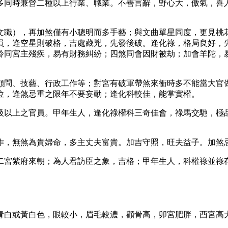
多同時兼營二種以上行業、職業。不善言辭，野心大，傲氣，喜
文職），再加煞僅有小聰明而多手藝；與文曲單星同度，更見桃
員，逢空星則破格，吉處藏兇，先發後破。逢化祿，格局良好，
鈴同宮主殘疾，易有財務糾紛；四煞同會因財被劫；加會羊陀，
顧問、技藝、行政工作等；對宮有破軍帶煞來衝時多不能當大官
位，逢煞忌重之限年不要妄動；逢化科較佳，能掌實權。
級以上之官員。甲年生人，逢化祿權科三奇佳會，祿馬交馳，極
作，無煞為貴婦命，多主丈夫富貴。加吉守照，旺夫益子。加煞
二宮紫府來朝；為人君訪臣之象，吉格；甲年生人，科權祿並祿
青白或黃白色，眼較小，眉毛較濃，顴骨高，卯宮肥胖，酉宮高