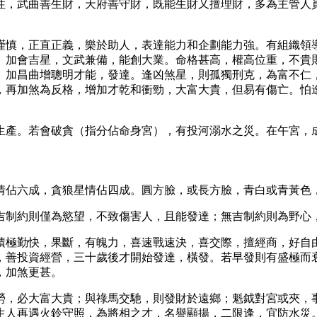
性，武曲善生財，天府善守財，既能生財又擅理財，多為主管人
謹慎，正直正義，樂於助人，表達能力和企劃能力強。有組織領
。加會吉星，文武兼備，能創大業。命格甚高，權高位重，不貴
。加昌曲增聰明才能，發達。逢凶煞星，則孤獨刑克，為富不仁
，再加煞為反格，增加才乾和衝勁，大富大貴，但易有傷亡。怕
生產。若會破貪（指分佔命身宮），有投河溺水之災。在午宮，
情佔六成，貪狼星情佔四成。圓方臉，或長方臉，青白或青黃色
吉制約則僅為慾望，不致傷害人，且能發達；無吉制約則為野心
積極勤快，果斷，有魄力，喜速戰速決，喜交際，擅經商，好自
，善投資經營，三十歲後才開始發達，橫發。若早發則有盛極而
，加煞更甚。
勞，必大富大貴；與祿馬交馳，則發財於遠鄉；魁鉞對宮或夾，
生人再遇火鈴守照，為將相之才，名譽顯揚，二限逢，宜防水災。