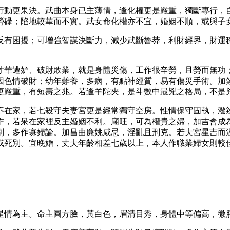
行動更果決。武曲本身已主薄情，逢化權更是嚴重，獨斷專行，
勞碌；陷地較華而不實。武女命化權亦不宜，婚姻不順，或與子
反有困擾；可增強智謀決斷力，減少武斷魯莽，利財經界，財運
才華遭妒、破財敗業，就是身體災傷，工作很辛勞，且勞而無功
因色情破財；幼年難養，多病，有點神經質，易有傷災手術。加
更嚴重，有短壽之兆。若逢羊陀夾，是斗數中最兇之格局，不是
不在家，若七殺守夫妻宮更是經常獨守空房。性情保守固執，潑
作，若呆在家裡反主婚姻不利。廟旺，可為權貴之婦，加吉會成
別，多作寡婦論。加昌曲廉姚咸忌，淫亂且刑克。若夫宮星吉而溫
或死別。宜晚婚，丈夫年齡相差七歲以上，本人作職業婦女則較
星情為主。命主圓方臉，黃白色，眉清目秀，身體中等偏高，微