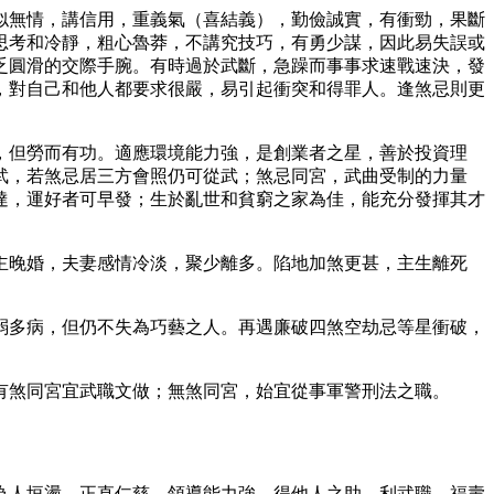
似無情，講信用，重義氣（喜結義），勤儉誠實，有衝勁，果斷
思考和冷靜，粗心魯莽，不講究技巧，有勇少謀，因此易失誤或
缺乏圓滑的交際手腕。有時過於武斷，急躁而事事求速戰速決，發
，對自己和他人都要求很嚴，易引起衝突和得罪人。逢煞忌則更
，但勞而有功。適應環境能力強，是創業者之星，善於投資理
武，若煞忌居三方會照仍可從武；煞忌同宮，武曲受制的力量
達，運好者可早發；生於亂世和貧窮之家為佳，能充分發揮其才
主晚婚，夫妻感情冷淡，聚少離多。陷地加煞更甚，主生離死
弱多病，但仍不失為巧藝之人。再遇廉破四煞空劫忌等星衝破，
有煞同宮宜武職文做；無煞同宮，始宜從事軍警刑法之職。
為人垣盪，正直仁慈，領導能力強，得他人之助，利武職，福壽