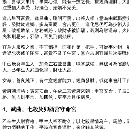
揚，喜做大事情，事業心強，能有一技之長。擅經商理財，大
注重個人享受，好酒色，婚姻不完美。
逢吉星可富貴。逢昌曲，聰明巧藝，出將入相（意為由武職變
靜，發財於遠鄉，多為富商，會吉更佳；逢化忌仍可為技術人
星，破祖敗業，財務糾紛，破財或被詐騙，甚則為財送命；火
夾和刑忌夾，邪僻，官災刑傷殘疾。
宜為人服務之業，不宜獨擋一面和作第一把手，可從事外銷、
逢梁忌夾或羊陀夾，富貴不及子午宮，無六吉則宜屈居次要職
甲己庚癸年生人，加會左右並昌曲，職掌威權，無破可為省廳
大。己年生人武曲化祿，財旺大富。
女命，善良純正，有生意經營能力，經商發財，或從事會計工
紫府朝垣格：寅宮安命，午戍二宮紫府來朝；申宮安命，子辰
格。無吉則平常。加四煞，更平常且多病災。
4、武曲、七殺於卯酉宮守命宮
乙辛生人財官格，甲生人福不耐久，以七殺星情為主。馬臉，
體力勞動的工作，平時亦宜多運動，來化解其煞氣。