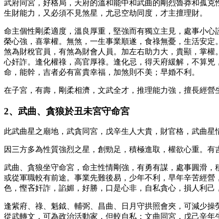
武府同宮，好格局，天府的溫和能中和武曲的剛烈魯莽和孤克
生財能力，又必須不見煞星，尤忌空劫同度，才主擅理財。
命主個性剛柔適度，溫良厚重，堅強而有獨立主見，處事小心
榮心強，喜掌權。無煞，一生事業順遂，食祿無憂，生活安定
煞為財稅官員，有煞為財會人員。加左右助力大，貴顯，掌權
心奸詐。逢化權祿，高官厚祿。逢化忌，得天府緩解，不算兇
命，能幹，吉者必有富貴幸福，加煞則不美；早婚不利。
在子宮，有壽，剛柔相濟，文武全才，推理能力強，擅長經營
2、武曲、貪狼於丑未宮守命宮
此武曲星之廟地，武貪同宮，戊辛生人大貴，財官格，武曲星
因三方多為性質強烈之星，創勁足，積極進取，權欲心重。有
武曲、貪狼坐守命宮，命主性情剛強，有勇有謀，處事圓滑，
或從軍職較有前途。事業先難後易，少年不利，早年辛苦經營
色，慳吝奸詐，諂媚，好勝，口是心非，自私貪心，損人利己
逢紫府、祿、魁鉞、輔弼、昌曲、日月守拱照會夾，可減少操
從武轉文，可為政治活動家，但較自私；文曲同宮，戊己辛年