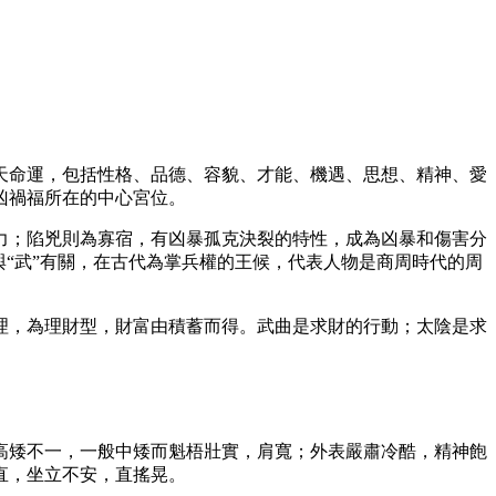
天命運，包括性格、品德、容貌、才能、機遇、思想、精神、愛
凶禍福所在的中心宮位。
力；陷兇則為寡宿，有凶暴孤克決裂的特性，成為凶暴和傷害分
“武”有關，在古代為掌兵權的王候，代表人物是商周時代的周
理，為理財型，財富由積蓄而得。武曲是求財的行動；太陰是求
高矮不一，一般中矮而魁梧壯實，肩寬；外表嚴肅冷酷，精神飽
直，坐立不安，直搖晃。