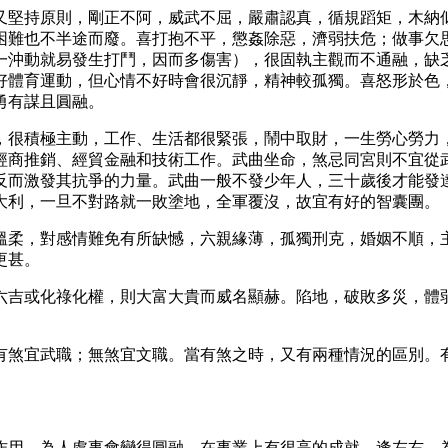
又堅持原則，剛正不阿，威武不屈，嚴肅認真，循規蹈矩，木納
困難也不半途而廢。喜打抱不平，懲姦除惡，濟弱扶危；做事欠
（一沖動就易發生打鬥，因而多傷害），很固執主觀而不通融，
好體育運動，但心情不好時會很沉靜，精神較孤獨。喜怒形於色
勇有謀且圓融。
，很積極主動，工作、生活都很緊張，鬧中取財，一生勞心勞力
經商推銷、經貿金融和技術工作。武曲坐命，煞忌同宮則不宜從
反而激發其抗爭的力量。武曲一般不發少年人，三十歲後才能發
大利，一旦不對路就一敗塗地，全軍覆沒，故宜有好的智囊團。
溫柔，對感情難免有所缺憾，六親緣薄，孤獨刑克，婚姻不順，
更甚。
六吉或化祿化權，則大富大貴而威名顯赫。陷地，破敗多災，體
有煞宜武職；無煞宜文職。當有煞之時，又有兩種情況的區別。
作用，為人處事會變得圓融，在事業上有很高的成就。逢左右，