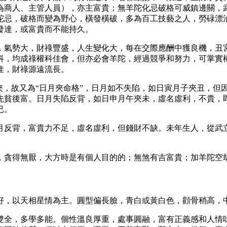
為商人、主管人員），亦主富貴；無羊陀化忌破格可威鎮邊關，
陀忌，破格而變為野心，橫發橫破，多為百工技藝之人，勞碌漂
發達，或富貴而不能持久。
，氣勢大，財祿豐盛，人生變化大，每在交際應酬中獲良機，丑
科，均成祿權科佳會，但亦必會羊陀，經過競爭和努力，可掌實
佳，財祿源遠流長。
夾，故又為“日月夾命格”，日月如不失陷，如日寅月子夾丑，但
先貧後富。日月失陷反背，如日申月午夾未，虛名虛利，不貴，
已。
月反背，富貴力不足，虛名虛利，但錢財不缺。未年生人，從武立
，貪得無厭，大方時是有個人目的的；無煞有吉富貴；加羊陀空
好，以天相星情為主。圓型偏長臉，青白或黃白色，顴骨稍高，
雙全，多學多能。個性溫良厚重，處事圓融，富有正義感和人情