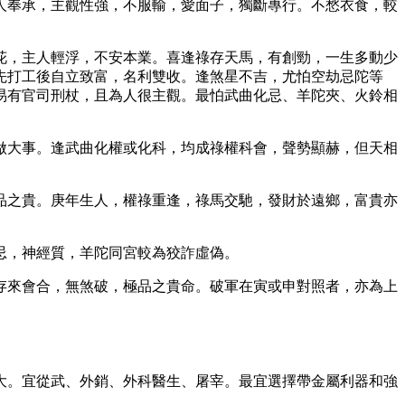
人奉承，主觀性強，不服輸，愛面子，獨斷專行。不愁衣食，較
花，主人輕浮，不安本業。喜逢祿存天馬，有創勁，一生多動少
先打工後自立致富，名利雙收。逢煞星不吉，尤怕空劫忌陀等
易有官司刑杖，且為人很主觀。最怕武曲化忌、羊陀夾、火鈴相
做大事。逢武曲化權或化科，均成祿權科會，聲勢顯赫，但天相
品之貴。庚年生人，權祿重逢，祿馬交馳，發財於遠鄉，富貴亦
忌，神經質，羊陀同宮較為狡詐虛偽。
存來會合，無煞破，極品之貴命。破軍在寅或申對照者，亦為上
大。宜從武、外銷、外科醫生、屠宰。最宜選擇帶金屬利器和強