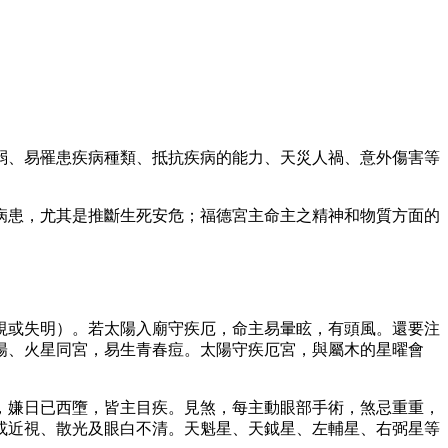
弱、易罹患疾病種類、抵抗疾病的能力、天災人禍、意外傷害等
病患，尤其是推斷生死安危；福德宮主命主之精神和物質方面的
視或失明）。若太陽入廟守疾厄，命主易暈眩，有頭風。還要注
陽、火星同宮，易生青春痘。太陽守疾厄宮，與屬木的星曜會
，嫌日已西墮，皆主目疾。見煞，每主動眼部手術，煞忌重重，
或近視、散光及眼白不清。天魁星、天鉞星、左輔星、右弼星等