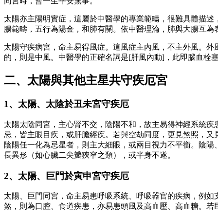
同宮時，會一生平安無事。
太陽亦主陽明實症，這屬於中醫學的專業範疇，很難具體描述
腸範疇，五行為陽金，和肺有關。依中醫理淪，肺與大腸互為
太陽守疾病宮，命主易得風症。這風症主內風，不主外風。外
的，則是中風。中醫學的正確名詞是[肝風內動]，此即腦血
二、太陽與其他主星共守疾厄宮
1、太陽、太陰於丑未宮守疾厄
太陽太陰同宮，主心腎不交，陰陽不和，故主易得神經系統疾
忌，皆主眼目疾，或肝膽經疾。若與空劫同度，更見煞照，又
陰陽任一化為忌星者，則主大細眼，或兩目視力不平衡。陰陽
長異形（如心臟二尖瓣狹窄之類），或半身不遂。
2、太陽、巨門於寅申宮守疾厄
太陽、巨門同宮，命主易患呼吸系統、呼吸器官的疾病，例如
煞，則為口腔、食道疾患，亦易患頭風及高血壓、高血糖。若