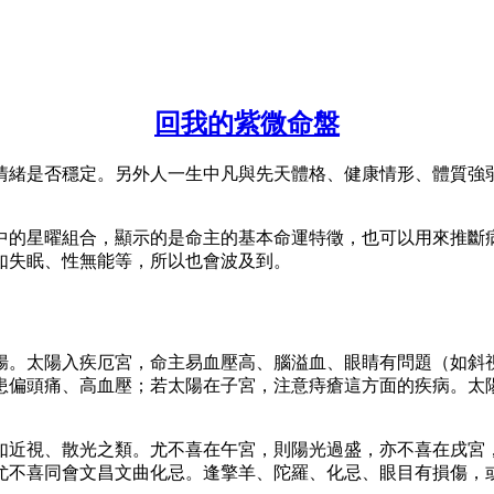
回我的紫微命盤
情緒是否穩定。另外人一生中凡與先天體格、健康情形、體質強
中的星曜組合，顯示的是命主的基本命運特徵，也可以用來推斷
如失眠、性無能等，所以也會波及到。
腸。太陽入疾厄宮，命主易血壓高、腦溢血、眼睛有問題（如斜
患偏頭痛、高血壓；若太陽在子宮，注意痔瘡這方面的疾病。太
如近視、散光之類。尤不喜在午宮，則陽光過盛，亦不喜在戌宮
尤不喜同會文昌文曲化忌。逢擎羊、陀羅、化忌、眼目有損傷，