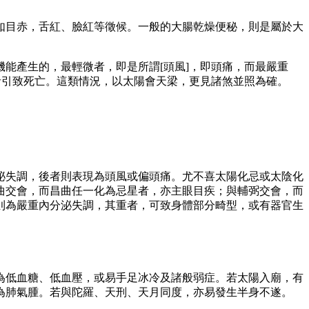
如目赤，舌紅、臉紅等徵候。一般的大腸乾燥便秘，則是屬於大
能產生的，最輕微者，即是所謂[頭風]，即頭痛，而最嚴重
者引致死亡。這類情況，以太陽會天梁，更見諸煞並照為確。
泌失調，後者則表現為頭風或偏頭痛。尤不喜太陽化忌或太陰化
曲交會，而昌曲任一化為忌星者，亦主眼目疾；與輔弼交會，而
則為嚴重內分泌失調，其重者，可致身體部分畸型，或有器官生
為低血糖、低血壓，或易手足冰冷及諸般弱症。若太陽入廟，有
為肺氣腫。若與陀羅、天刑、天月同度，亦易發生半身不遂。