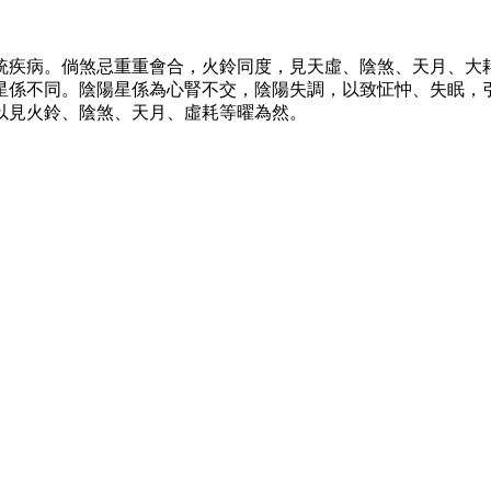
統疾病。倘煞忌重重會合，火鈴同度，見天虛、陰煞、天月、大
星係不同。陰陽星係為心腎不交，陰陽失調，以致怔忡、失眠，引
以見火鈴、陰煞、天月、虛耗等曜為然。