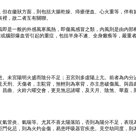
，但在徽狀方面，則包括大腸乾燥、痔瘡便血、心火重等，伴有
表裡，故二者互有關聯。
風即是一般的外感風寒風熱，即傷風感冒之類，內風則是由內部機
栓塞或腦部爆血管引起的重症，包括半身不遂、全身癱瘓等，嚴重
患。未宮陽明火盛而陰分不足；丑宮則多虛陽上亢。前者為內分
見天刑、天傷者，主駝背，煞輕則為寒背，亦主患破傷風。與昌
、昌曲、火鈴六曜交會，更見煞忌諸曜，及天月、陰煞、華蓋，
支氣管炎、氣喘等。尤其不喜太陽落陷，否則為陽分不足，表現
巨門化忌，則為火灼金傷，易患呼吸器官疾患。見空劫同度，則