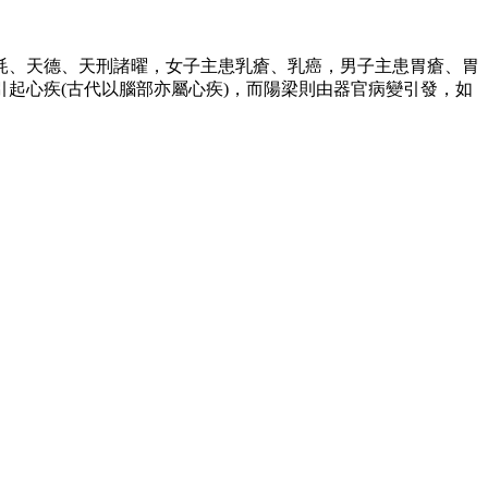
耗、天德、天刑諸曜，女子主患乳瘡、乳癌，男子主患胃瘡、胃
起心疾(古代以腦部亦屬心疾)，而陽梁則由器官病變引發，如