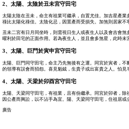
2、太陽、太陰於丑未宮守田宅
太陽太陰在丑未，命主有祖業可繼承，自置尤佳。加吉星產業
祿比太陽化祿佳。太陰化忌，因置產而受損失。加煞則居家不
丑未二宮有日月同坐時，則需視日生人或夜生人以及會吉會煞
曜利於田宅的正面作用。若為夜生人，並且會多煞星，此時未
3、太陽、巨門於寅申宮守田宅
太陽、巨門同守田宅，命主乃先無後有之運。同宮於寅者，不
的領導有誤會而招怨。喜見魁鉞，生貴子或出富貴之人。怕見
4、太陽、天梁於卯酉宮守田宅
太陽、天梁同守田宅，有祖業，且有份繼承。同宮於卯者，除
因公產而興訟，以不沾手為宜。陽、天梁同守田宅，住祖居或
廣告