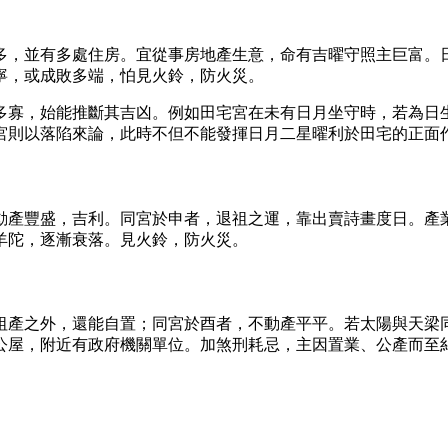
多，並有多處住房。宜從事房地產生意，命有吉曜守照主巨富。
寧，或成敗多端，怕見火鈴，防火災。
多寡，始能推斷其吉凶。例如田宅宮在未有日月坐守時，若為日
宮則以落陷來論，此時不但不能發揮日月二星曜利於田宅的正面
動產豐盛，吉利。同宮於申者，退祖之運，靠出賣詩畫度日。產
羊陀，逐漸衰落。見火鈴，防火災。
祖產之外，還能自置；同宮於酉者，不動產平平。若太陽與天梁
公屋，附近有政府機關單位。加煞刑耗忌，主因置業、公產而至