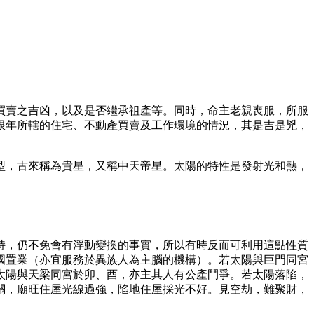
買賣之吉凶，以及是否繼承祖產等。同時，命主老親喪服，所服
限年所轄的住宅、不動產買賣及工作環境的情況，其是吉是兇，
型，古來稱為貴星，又稱中天帝星。太陽的特性是發射光和熱，
持，仍不免會有浮動變換的事實，所以有時反而可利用這點性質
國置業（亦宜服務於異族人為主腦的機構）。若太陽與巨門同宮
太陽與天梁同宮於卯、酉，亦主其人有公產鬥爭。若太陽落陷，
關，廟旺住屋光線過強，陷地住屋採光不好。見空劫，難聚財，