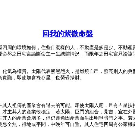
回我的紫微命盤
屋四周的環境如何，住些什麼樣的人，不動產是多是少、不動產
原命盤之田宅宮論斷命主一生總體情況，而限年之田宅宮只論該
，化氣為權貴。太陽代表熊熊烈火，是燃燒自己，照亮別人的典
高貴顯，即使加會祿存星，也勞碌掙財。
主其人祖傳的產業會有退去的可能。即使太陽入廟，且有吉星扶
，才主其人的產業較穩定；若太陽、巨門的組合，見吉，宜在外
主其人的產業會增多，但仍難免因產業而生出明爭暗鬥之事。若
耗忌全無，得地或平閒，中晚年可自置。其人住宅四周有公家機