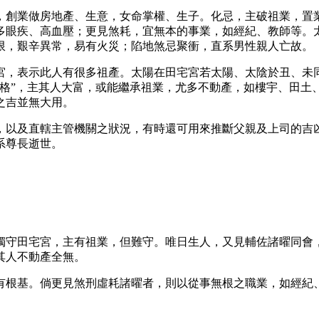
，創業做房地產、生意，女命掌權、生子。化忌，主破祖業，置
多眼疾、高血壓；更見煞耗，宜無本的事業，如經紀、教師等。
限，艱辛異常，易有火災；陷地煞忌聚衝，直系男性親人亡故。
宮，表示此人有很多祖產。太陽在田宅宮若太陽、太陰於丑、未
壁格”，主其人大富，或能繼承祖業，尤多不動產，如樓宇、田土
之吉並無大用。
，以及直轄主管機關之狀況，有時還可用來推斷父親及上司的吉
系尊長逝世。
獨守田宅宮，主有祖業，但難守。唯日生人，又見輔佐諸曜同會
其人不動產全無。
有根基。倘更見煞刑虛耗諸曜者，則以從事無根之職業，如經紀