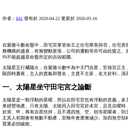
作者：
li41
發布於 2026-04-22
更新於 2026-05-16
在紫微斗數命盤中，田宅宮掌管命主之住宅華美與否，住宅房
務機構的盛衰，有無變動更張，公司的遷動等亦可由此窺之。
均不能超越原命盤所定的吉凶範圍。
太陽星五行屬陽火，在紫微斗數中為中天鬥吉星，官祿宮正主
顯四時晝夜，主人的貴氣和聲名，主貴不主富，名大於利，清
一、太陽星坐守田宅宮之論斷
太陽星是一顆浮動的星曜，所以在田宅宮也有浮動的意義，多
來經營地產。只有太陽、太陰同入田宅宮於未宮，且見吉曜時
於寅、申，再有吉星扶持，且不遇四煞、空、劫等星曜者，則
主其人初期會有無數不動產，至晚年會逐漸減少。加四煞空劫
置業必招破敗。