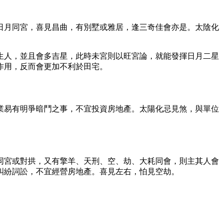
日月同宮，喜見昌曲，有別墅或雅居，逢三奇佳會亦是。太陰化
生人，並且會多吉星，此時未宮則以旺宮論，就能發揮日月二星
作用，反而會更加不利於田宅。
業易有明爭暗鬥之事，不宜投資房地產。太陽化忌見煞，與單位
同宮或對拱，又有擎羊、天刑、空、劫、大耗同會，則主其人會
糾紛詞訟，不宜經營房地產。喜見左右，怕見空劫。