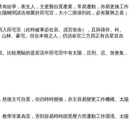
業有紛爭，夜生人，主更難自置產業，常易遷動，亦易更換工作
太陽輔弼諸吉相聚於田宅宮，大小二限俱到此，必有聚興之喜；
同入田宅宮（此時破軍必在辰、戌宮坐命），且與祿存、科、
、山林、豪宅。但合本格之人，仍須命宮三方四正有吉星並吉
凶。比較應驗的是若流年田宅宮中有太陽，且刑、忌、煞會集，
，然後主可自置，但仍時時變換，亦主容易變更工作機構。太陽
、教學等業為宜，否則容易時時因受壓力而遷動工作環境。太陽