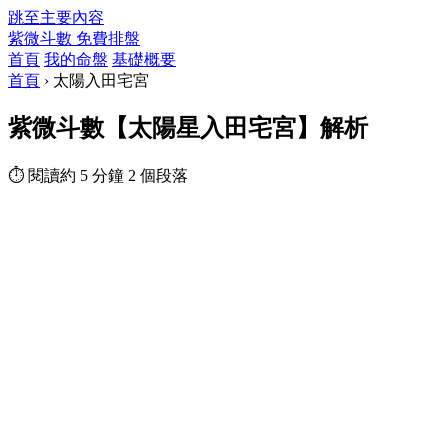
跳至主要內容
紫微斗數
免費排盤
首頁
我的命盤
基礎概要
首頁
›
太陽入田宅宮
紫微斗數【太陽星入田宅宮】解析
⏱ 閱讀約 5 分鐘
2 個段落