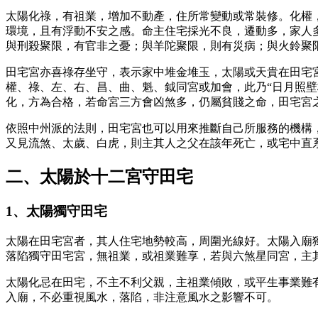
太陽化祿，有祖業，增加不動產，住所常變動或常裝修。化權
環境，且有浮動不安之感。命主住宅採光不良，遷動多，家人
與刑殺聚限，有官非之憂；與羊陀聚限，則有災病；與火鈴聚
田宅宮亦喜祿存坐守，表示家中堆金堆玉，太陽或天貴在田宅
權、祿、左、右、昌、曲、魁、鉞同宮或加會，此乃“日月照
化，方為合格，若命宮三方會凶煞多，仍屬貧賤之命，田宅宮
依照中州派的法則，田宅宮也可以用來推斷自己所服務的機構
又見流煞、太歲、白虎，則主其人之父在該年死亡，或宅中直
二、太陽於十二宮守田宅
1、太陽獨守田宅
太陽在田宅宮者，其人住宅地勢較高，周圍光線好。太陽入廟
落陷獨守田宅宮，無祖業，或祖業難享，若與六煞星同宮，主
太陽化忌在田宅，不主不利父親，主祖業傾敗，或平生事業難
入廟，不必重視風水，落陷，非注意風水之影響不可。