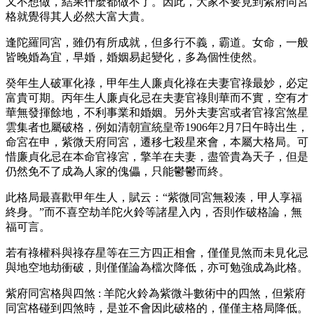
又不想做，結果什麼都做不了。因此，大家不要見到紫府同宮
格就覺得其人必然大富大貴。
逢陀羅同宮，雖仍有所成就，但多行不義，霸道。女命，一般
皆晚婚為宜，早婚，婚姻易起變化，多為個性使然。
癸年生人破軍化祿，甲年生人廉貞化祿在夫妻官祿最妙，必定
富貴可期。丙年生人廉貞化忌在夫妻官祿則華而不實，空有才
華無發揮餘地，不利事業和婚姻。另外夫妻宮或者官祿宮煞星
雲集者也屬破格，例如清朝宣統皇帝1906年2月7日午時出生，
命宮在申，紫微天府同宮，遷移七殺星來會，本屬大格局。可
惜廉貞化忌在本命官祿宮，擎羊在夫妻，盡管貴為天子，但是
仍然免不了成為人家的傀儡，只能鬱鬱而終。
此格局最喜歡甲年生人，賦云：“紫微同宮無殺湊，甲人享福
終身。”而不喜空劫羊陀火鈴等諸星入內，否則作破格論，無
福可言。
若有祿權科與祿存星等在三方四正相會，僅僅見煞而未見化忌
與地空地劫衝破，則僅僅論為檔次降低，亦可勉強成為此格。
紫府同宮格與四煞 : 羊陀火鈴為紫微斗數術中的四煞，但紫府
同宮格碰到四煞時，是並不會因此破格的，僅僅主格局降低。