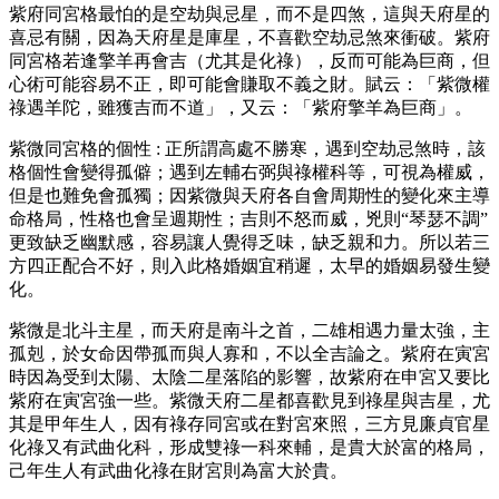
紫府同宮格最怕的是空劫與忌星，而不是四煞，這與天府星的
喜忌有關，因為天府星是庫星，不喜歡空劫忌煞來衝破。紫府
同宮格若逢擎羊再會吉（尤其是化祿），反而可能為巨商，但
心術可能容易不正，即可能會賺取不義之財。賦云：「紫微權
祿遇羊陀，雖獲吉而不道」，又云：「紫府擎羊為巨商」。
紫微同宮格的個性 : 正所謂高處不勝寒，遇到空劫忌煞時，該
格個性會變得孤僻；遇到左輔右弼與祿權科等，可視為權威，
但是也難免會孤獨；因紫微與天府各自會周期性的變化來主導
命格局，性格也會呈週期性；吉則不怒而威，兇則“琴瑟不調”
更致缺乏幽默感，容易讓人覺得乏味，缺乏親和力。所以若三
方四正配合不好，則入此格婚姻宜稍遲，太早的婚姻易發生變
化。
紫微是北斗主星，而天府是南斗之首，二雄相遇力量太強，主
孤剋，於女命因帶孤而與人寡和，不以全吉論之。紫府在寅宮
時因為受到太陽、太陰二星落陷的影響，故紫府在申宮又要比
紫府在寅宮強一些。紫微天府二星都喜歡見到祿星與吉星，尤
其是甲年生人，因有祿存同宮或在對宮來照，三方見廉貞官星
化祿又有武曲化科，形成雙祿一科來輔，是貴大於富的格局，
己年生人有武曲化祿在財宮則為富大於貴。