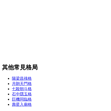
其他常見格局
陽梁昌祿格
月朗天門格
七殺朝斗格
石中隱玉格
巨機同臨格
壽星入廟格