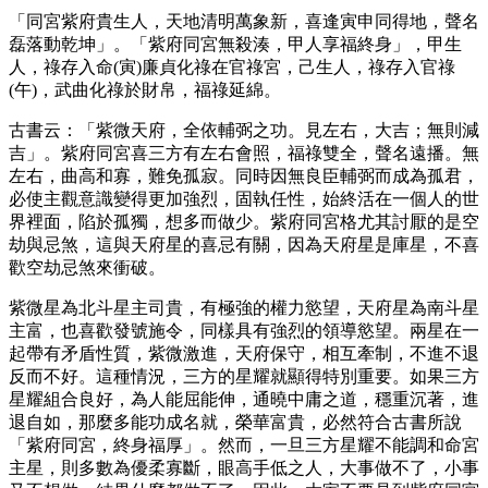
「同宮紫府貴生人，天地清明萬象新，喜逢寅申同得地，聲名
磊落動乾坤」。「紫府同宮無殺湊，甲人享福終身」，甲生
人，祿存入命(寅)廉貞化祿在官祿宮，己生人，祿存入官祿
(午)，武曲化祿於財帛，福祿延綿。
古書云：「紫微天府，全依輔弼之功。見左右，大吉；無則減
吉」。紫府同宮喜三方有左右會照，福祿雙全，聲名遠播。無
左右，曲高和寡，難免孤寂。同時因無良臣輔弼而成為孤君，
必使主觀意識變得更加強烈，固執任性，始終活在一個人的世
界裡面，陷於孤獨，想多而做少。紫府同宮格尤其討厭的是空
劫與忌煞，這與天府星的喜忌有關，因為天府星是庫星，不喜
歡空劫忌煞來衝破。
紫微星為北斗星主司貴，有極強的權力慾望，天府星為南斗星
主富，也喜歡發號施令，同樣具有強烈的領導慾望。兩星在一
起帶有矛盾性質，紫微激進，天府保守，相互牽制，不進不退
反而不好。這種情況，三方的星耀就顯得特別重要。如果三方
星耀組合良好，為人能屈能伸，通曉中庸之道，穩重沉著，進
退自如，那麼多能功成名就，榮華富貴，必然符合古書所說
「紫府同宮，終身福厚」。然而，一旦三方星耀不能調和命宮
主星，則多數為優柔寡斷，眼高手低之人，大事做不了，小事