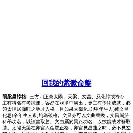
回我的紫微命盤
陽梁昌祿格
: 三方四正會太陽、天梁、文昌、及化祿或祿存，
主有科名有考試運，容易在競爭中勝出，更主有學術成就，必
須太陽居廟旺之地才入格，且如果太陽化忌(甲年生人)或文昌
化忌(辛年生人)則均為破格。文昌亦可以文曲替換，文昌屬於
科舉功名，以讀書取勝。文曲屬於異路功名，以技能或才藝取
勝。太陽天梁在卯宮入命屬正格，卯宮見昌曲之時，必不見左