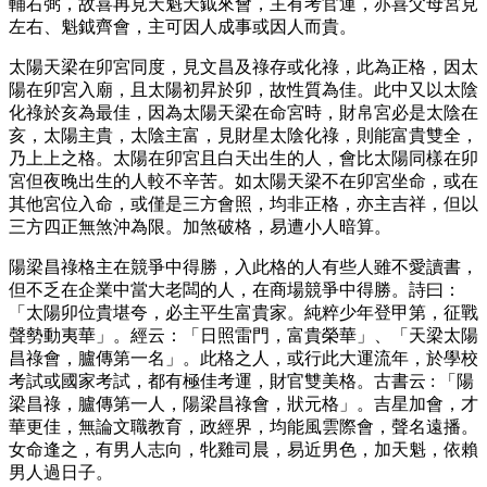
輔右弼，故喜再見天魁天鉞來會，主有考官運，亦喜父母宮見
左右、魁鉞齊會，主可因人成事或因人而貴。
太陽天梁在卯宮同度，見文昌及祿存或化祿，此為正格，因太
陽在卯宮入廟，且太陽初昇於卯，故性質為佳。此中又以太陰
化祿於亥為最佳，因為太陽天梁在命宮時，財帛宮必是太陰在
亥，太陽主貴，太陰主富，見財星太陰化祿，則能富貴雙全，
乃上上之格。太陽在卯宮且白天出生的人，會比太陽同樣在卯
宮但夜晚出生的人較不辛苦。如太陽天梁不在卯宮坐命，或在
其他宮位入命，或僅是三方會照，均非正格，亦主吉祥，但以
三方四正無煞沖為限。加煞破格，易遭小人暗算。
陽梁昌祿格主在競爭中得勝，入此格的人有些人雖不愛讀書，
但不乏在企業中當大老闆的人，在商場競爭中得勝。詩曰：
「太陽卯位貴堪夸，必主平生富貴家。純粹少年登甲第，征戰
聲勢動夷華」。經云：「日照雷門，富貴榮華」、「天梁太陽
昌祿會，臚傳第一名」。此格之人，或行此大運流年，於學校
考試或國家考試，都有極佳考運，財官雙美格。古書云 : 「陽
梁昌祿，臚傳第一人，陽梁昌祿會，狀元格」。吉星加會，才
華更佳，無論文職教育，政經界，均能風雲際會，聲名遠播。
女命逢之，有男人志向，牝雞司晨，易近男色，加天魁，依賴
男人過日子。