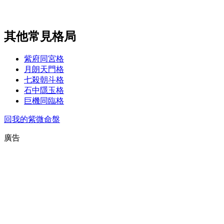
其他常見格局
紫府同宮格
月朗天門格
七殺朝斗格
石中隱玉格
巨機同臨格
回我的紫微命盤
廣告