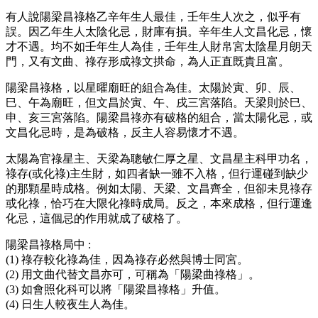
有人說陽梁昌祿格乙辛年生人最佳，壬年生人次之，似乎有
誤。因乙年生人太陰化忌，財庫有損。辛年生人文昌化忌，懷
才不遇。均不如壬年生人為佳，壬年生人財帛宮太陰星月朗天
門，又有文曲、祿存形成祿文拱命，為人正直既貴且富。
陽梁昌祿格，以星曜廟旺的組合為佳。太陽於寅、卯、辰、
巳、午為廟旺，但文昌於寅、午、戌三宮落陷。天梁則於巳、
申、亥三宮落陷。陽梁昌祿亦有破格的組合，當太陽化忌，或
文昌化忌時，是為破格，反主人容易懷才不遇。
太陽為官祿星主、天梁為聰敏仁厚之星、文昌星主科甲功名，
祿存(或化祿)主生財，如四者缺一雖不入格，但行運碰到缺少
的那顆星時成格。例如太陽、天梁、文昌齊全，但卻未見祿存
或化祿，恰巧在大限化祿時成局。反之，本來成格，但行運逢
化忌，這個忌的作用就成了破格了。
陽梁昌祿格局中 :
(1) 祿存較化祿為佳，因為祿存必然與博士同宮。
(2) 用文曲代替文昌亦可，可稱為「陽梁曲祿格」。
(3) 如會照化科可以將「陽梁昌祿格」升值。
(4) 日生人較夜生人為佳。