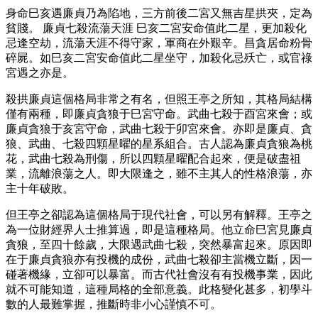
身命巳亥遇廉貞乃為陷地，三方前後二宮又無吉星拱夾，定為
貧賤。 廉貞七殺流蕩天涯 巳亥二宮安命值此二星，更加殺化
忌逢空劫，流蕩天涯不得守家，軍商在外艱辛。昌貪居命粉骨
碎屍。如巳亥二宮安命值此二星坐守，加殺化忌殀亡，或官祿
宮遇之亦是。
殺拱廉貞這個格局非常之有名，但照王亭之所知，其格局結構
僅有兩種，即廉貞貪狼于巳宮守命。武曲七殺于酉宮來會；或
廉貞貪狼于亥宮守命，武曲七殺于卯宮來會。亦即是廉貞、貪
狼、武曲、七殺四顆星曜的星系組合。古人認為廉貞貪狼為桃
花，武曲七殺為刑傷，所以四顆星曜配合起來，便是破盡祖
業，流離浪蕩之人。即大限逢之，雖不主其人的性格浪蕩，亦
主十年破敗。
但王亭之卻認為這個格局于現代社會，可以另有解釋。王亭之
為一位財經界人士推算過，即是這種格局。他立命巳宮見廉貞
貪狼，至四十餘歲，大限遇武曲七殺，突然暴富起來。原因即
在于廉貞貪狼亦有投機的成份，武曲七殺卻主當機立斷，因一
碰著機緣，立卻可以暴富。而古代社會沒有有投機事業，因此
就不可能知道，這種局格的全部意義。此格變化甚多，初學斗
數的人最難掌握，推斷時非小心謹慎不可。