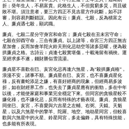
折；癸年生人，不易富貴。此格生人，不但貧窮多災，而且破
敗不堪。須注意者，要三方四正不見吉星方作此斷，如不詳
審，則容易判斷錯誤。因此有云︰廉貞、七殺，反為積富之
人、廉貞遇七殺，顯武職。
廉貞、七殺二星分守身宮和命宮； 廉貞七殺在丑未宮守命；
七殺在卯酉守命，三合有廉貞。以上諸等，命宮三方四正無吉
星加會，反而加會羊陀火鈴天刑化忌劫空等諸多惡曜，便為殺
拱廉貞之格。古詩云︰貞逢七殺實堪傷，十載淹留有禍殃。運
至經求多不遂，錢財勝似雪流湯。
廉貞星不喜歡在巳、亥宮化忌再逢六煞星，為“殺拱廉貞格”，
浪漫不安，諸事不順。廉貞星在巳、亥宮，也不喜廉貞星化
祿，反有畫蛇添足之嫌，有喜好經商的現象，但經商易多波
折，如在財經界工作，也失去了廉貞星應有的衝勁，多在中年
以後，才能使家庭和事業完全穩定下來。但同宮的貪狼星較不
嫌化祿，也不嫌化忌，反而有特殊的才藝表現。廉貞、貪狼星
同坐巳、亥宮，不喜愛與六吉星之左輔、右弼、天鉞、天魁
星，以及六煞星中的擎羊、陀羅、地空、地劫星同宮，但較喜
歡與六煞星中的火星、鈴星同宮，多走偏鋒，具有特殊技能，
也多能有所表現。