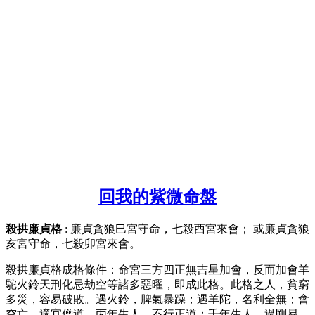
回我的紫微命盤
殺拱廉貞格
: 廉貞貪狼巳宮守命，七殺酉宮來會； 或廉貞貪狼
亥宮守命，七殺卯宮來會。
殺拱廉貞格成格條件：命宮三方四正無吉星加會，反而加會羊
駝火鈴天刑化忌劫空等諸多惡曜，即成此格。此格之人，貧窮
多災，容易破敗。遇火鈴，脾氣暴躁；遇羊陀，名利全無；會
空亡，適宜僧道。丙年生人，不行正道；壬年生人，過剛易