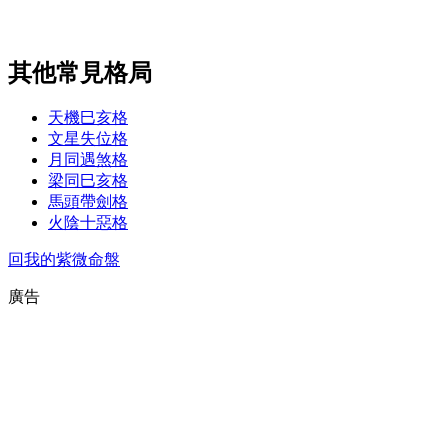
其他常見格局
天機巳亥格
文星失位格
月同遇煞格
梁同巳亥格
馬頭帶劍格
火陰十惡格
回我的紫微命盤
廣告