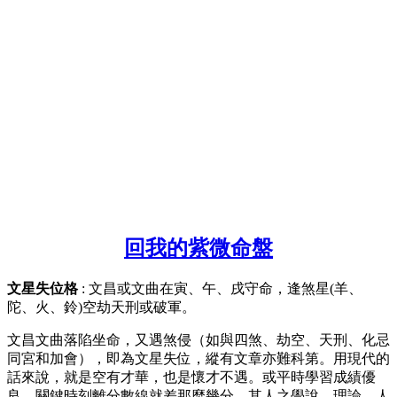
回我的紫微命盤
文星失位格
: 文昌或文曲在寅、午、戌守命，逢煞星(羊、
陀、火、鈴)空劫天刑或破軍。
文昌文曲落陷坐命，又遇煞侵（如與四煞、劫空、天刑、化忌
同宮和加會），即為文星失位，縱有文章亦難科第。用現代的
話來說，就是空有才華，也是懷才不遇。或平時學習成績優
良，關鍵時刻離分數線就差那麼幾分。其人之學說、理論、人