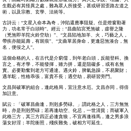
生觀必有其怪異之處，難為眾人所接受，甚或研習歪路左道之
術，以及宗教、玄學、法術等。
古詩云：“文星入命本為奇，沖陷還應事阻疑。任是燈窗勤著
力，功名常于白頭時”。經云：“昌曲陷宮兇煞破，虛譽之隆
（兇煞即羊陀火鈴空劫）”、“文昌陷地加羊、火，巧藝之人，
帶疾亦能延壽，有斑痕”、“文曲單居身命，更逢惡煞湊合，無
名，便佞之人”。
這個命格的人，在古代是介窮儒，到年老白頭，反能登科。換
言之，有才學，不能發揮，雖力拼，還是阻礙多，或有名無
實。必要勤奮到老方可通達。遇火鈴，脾氣急躁，不易聚財；
遇羊駝，性格乖張，富貴不長；遇空劫，易研習旁門。
文昌與破軍的組合，逢此格局，宜注意水厄。文昌亦同，得倍
加註意。
賦云：「破軍昌曲逢，刑剋多勞碌。」謂此格之人，三方無煞
時，亦是刑剋勞碌；若再逢劫空、化忌，一世清貧；而破軍入
此格三方，其三方四正必逢貪狼，不宜再逢祿馬，逢之男多浪
蕩女好淫；羊陀衝照，殘疾難免，破相方可延生。