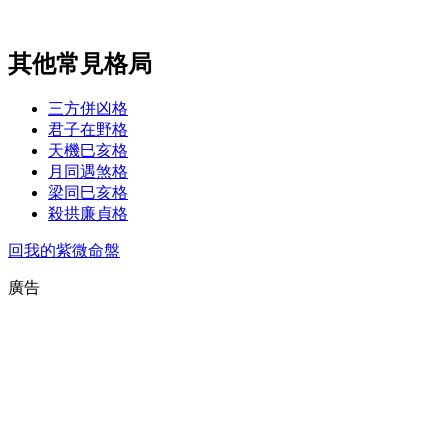
其他常見格局
三方併凶格
君子在野格
天機巳亥格
月同遇煞格
梁同巳亥格
殺拱廉貞格
回我的紫微命盤
廣告