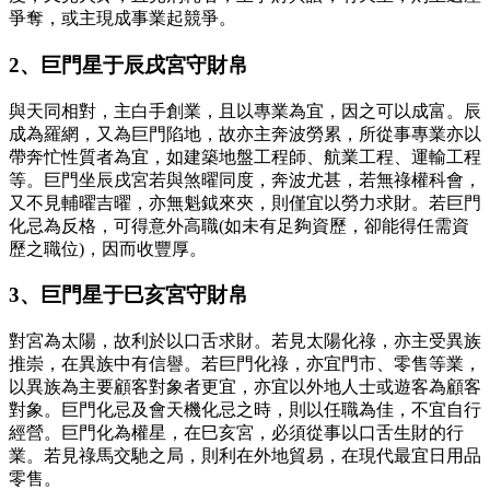
爭奪，或主現成事業起競爭。
2、巨門星于辰戌宮守財帛
與天同相對，主白手創業，且以專業為宜，因之可以成富。辰
成為羅網，又為巨門陷地，故亦主奔波勞累，所從事專業亦以
帶奔忙性質者為宜，如建築地盤工程師、航業工程、運輸工程
等。巨門坐辰戌宮若與煞曜同度，奔波尤甚，若無祿權科會，
又不見輔曜吉曜，亦無魁鉞來夾，則僅宜以勞力求財。若巨門
化忌為反格，可得意外高職(如未有足夠資歷，卻能得任需資
歷之職位)，因而收豐厚。
3、巨門星于巳亥宮守財帛
對宮為太陽，故利於以口舌求財。若見太陽化祿，亦主受異族
推崇，在異族中有信譽。若巨門化祿，亦宜門市、零售等業，
以異族為主要顧客對象者更宜，亦宜以外地人士或遊客為顧客
對象。巨門化忌及會天機化忌之時，則以任職為佳，不宜自行
經營。巨門化為權星，在巳亥宮，必須從事以口舌生財的行
業。若見祿馬交馳之局，則利在外地貿易，在現代最宜日用品
零售。