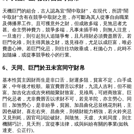
天機巨門的組合，古人認為宜“鬧中取財”，在現代，所謂“鬧
中取財”含有在競爭中取財之意，亦可斷為其人從事自由職業
及傳播界工作。且可獲意外之財，但成敗多端，見煞忌者尤
甚。命主勞神費力，競爭多端，凡事未插手時，則無人注意，
一旦進行，則引起別人追隨爭奪，且凡得財必須費盡唇舌。若
巨門化祿，則主得異族之財，迭見祿存，尤足以成巨富，唯必
費盡心神。若巨門化忌，則往往功敗垂成，枉拋心力，此時不
如隨緣，或從事競爭較小的行業。
6、天同、巨門於丑未宮同守財帛
基本性質主因財而生是非口舌，財運多阻，貧富不定，白手成
家，中年後才較順。最宜費唇舌以求財，九流人吉利，但不能
富。加吉化吉或吉夾稍能聚財致富。見祿馬，可經商致富。巨
門化忌者，尤非費唇舌以求財不可，若見羊陀，亦主勞心。同
巨，加煞勞心，是非紛爭，貧困。加昌曲化忌並桃花刑耗，主
因色破財。喜左右夾、昌曲夾，則積財能力稍強，若火鈴夾忌
又見刑耗，因官司詞訟破財。與陰煞、天虛、大耗同度，則主
機關巧計。見天刑，宜從事法律，或與糾紛有關的事業(如執
達吏、公正行)。