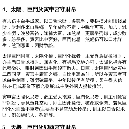
4、太陽、巨門於寅申宮守財帛
有吉仍主白手成家。以口舌求財，多競爭，要拼搏才能賺錢聚
財，財利多來自異鄉，早年成敗不定，中晚年可富。加吉，減
少辛勞，晚發富裕，逢祿大富。加煞星，更競爭勞碌，成少敗
多，紛爭多。寅宮比申宮好。巨門化忌，煞輕仍可以口才謀
生，煞刑忌重，因財致訟。
太陽巨門同度，太陽化權，巨門化祿者，主受異族提拔得財，
亦主憑口舌以得財。無吉化，有祿馬交馳亦可，太陽化祿亦有
此種徵兆，唯財易因出手闊綽而散去。日巨，太陽巨門於寅中
二酉同度，寅宮主庸旺之鄉，自比申寓為佳，所以在寅宮者可
以白手創業，雖勞碌競爭、中年以後仍有所獲，叉主得人信
任.在已成基業下擴充發展;或主受外國人提拔推崇。
寅申宮太陽化忌者，必主受人拖累，巨門化忌者，則主引致官
非詞訟，更見煞耗空劫，則主因此負債、破產或倒閉。若見巨
門化忌而煞不重者(主要為不見空劫及鈴星)，則主以口舌以求
財，例如經紀人、教師等。
5、天機、巨門於卯酉宮守財帛