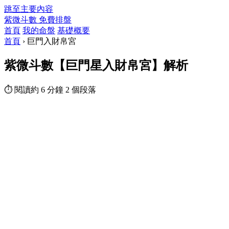
跳至主要內容
紫微斗數
免費排盤
首頁
我的命盤
基礎概要
首頁
›
巨門入財帛宮
紫微斗數【巨門星入財帛宮】解析
⏱ 閱讀約 6 分鐘
2 個段落