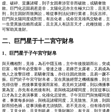
虛、破碎、蜚廉諸曜，則子女因牽涉官非而破敗，或驕奢致
敗。巨門化忌固易惹是非，太陽化忌亦主生極大口舌，且見天
刑，則主因財而致興訟，唯從事刑法紀律行業者，則反吉祥。
巨門與太陽同度或對照，有吉化者，或命宮見祿馬交馳者，主
一生受異族信賴而成富，且主其人有語言天才，此種技能，亦
可幫助其進財。
二、巨門星于十二宮守財帛
1、巨門星于子午宮守財帛
與天機相對，見祿，為石中隱玉格，主中年後脫穎而出，突成
巨富，唯早年必受艱辛，發達之後，若鋒芒太露者，又易成為
他人之攻擊目標，若驕奢淫逸，亦往往因此致敗，且易一蹶不
振。巨門於子午宮守財帛者，宜在異族經營之機構服務，則主
先得信譽，然後事業發展而富裕。若見科文諸曜，則以傳播事
業為宜，亦先有名然後有利。若與桃花諸曜同度，則宜從事以
口才為主之表演事業，化祿化忌皆然。子午宮巨門與煞曜同度
者，事業每多糾紛，與桃花諸曜同度，又見陰煞、天姚，則因
財而招色禍，從事演藝者尤須慎防。若不見吉化，但有祿存同
度，又見火鈴，且見刑耗者，主爭財興訟，有天巫，則主遺產