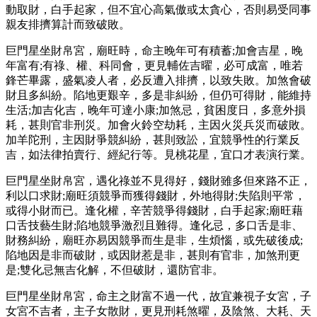
動取財，白手起家，但不宜心高氣傲或太貪心，否則易受同事
親友排擠算計而致破敗。
巨門星坐財帛宮，廟旺時，命主晚年可有積蓄;加會吉星，晚
年富有;有祿、權、科同會，更見輔佐吉曜，必可成富，唯若
鋒芒畢露，盛氣凌人者，必反遭入排擠，以致失敗。加煞會破
財且多糾紛。陷地更艱辛，多是非糾紛，但仍可得財，能維持
生活;加吉化吉，晚年可達小康;加煞忌，貧困度日，多意外損
耗，甚則官非刑災。加會火鈴空劫耗，主因火災兵災而破敗。
加羊陀刑，主因財爭競糾紛，甚則致訟，宜競爭性的行業反
吉，如法律拍賣行、經紀行等。見桃花星，宜口才表演行業。
巨門星坐財帛宮，遇化祿並不見得好，錢財雖多但來路不正，
利以口求財;廟旺須競爭而獲得錢財，外地得財;失陷則平常，
或得小財而已。逢化權，辛苦競爭得錢財，白手起家;廟旺藉
口舌技藝生財;陷地競爭激烈且難得。逢化忌，多口舌是非、
財務糾紛，廟旺亦易因競爭而生是非，生煩惱，或先破後成;
陷地因是非而破財，或因財惹是非，甚則有官非，加煞刑更
是;雙化忌無吉化解，不但破財，還防官非。
巨門星坐財帛宮，命主之財富不過一代，故宜兼視子女宮，子
女宮不吉者，主子女散財，更見刑耗煞曜，及陰煞、大耗、天