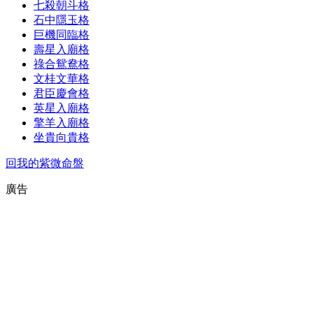
七殺朝斗格
石中隱玉格
巨機同臨格
壽星入廟格
祿合鴛鴦格
文桂文華格
君臣慶會格
英星入廟格
擎羊入廟格
坐貴向貴格
回我的紫微命盤
廣告