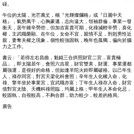
碌。
午位的太陽，光芒萬丈，稱『光輝燦爛格』或『日麗中天
格』，氣勢萬千，心胸豪邁，志向遠大，領袖群倫，事業一發
衝天，居午雖辛勞些，但加吉富貴可期，化祿減輕辛勞，喜化
權，主武職榮顯。在午位，女命不宜，親情不足，刑剋男性近
親，妻奪夫權之現象，個性較強固執，晚年也孤獨，偏向於腦
力之工作。
書云 : 「若得左右昌曲，魁鉞三合拱照財官二宮，富貴極
品」，即太陽居午，會照六吉星，財官雙美，財運、事業運都
屬強運，是很好的命格，但如逢羊陀火鈴即屬破格。以己年生
人，祿存同宮，對宮天梁化科會照；辛年生人化權入命，化
祿、擎羊坐於事業宮，宜武職亦富；丁年生人祿存入命，財宮
借對宮太陰、天機科祿照臨，均屬上格；甲年生人本命化忌，
較固執，自視較高，不夠合群，助力較少，較差的格局。
廣告