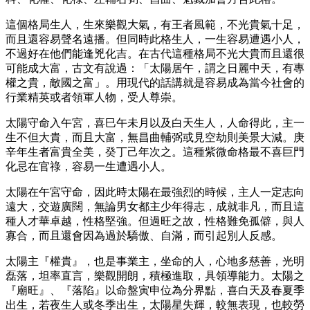
這個格局生人，生來樂觀大氣，有王者風範，不光貴氣十足，
而且還容易聲名遠播。但同時此格生人，一生容易遭遇小人，
不過好在他們能逢兇化吉。在古代這種格局不光大貴而且還很
可能成大富，古文有說過：「太陽居午，謂之日麗中天，有專
權之貴，敵國之富」。用現代的話講就是容易成為當今社會的
行業精英或者領軍人物，受人尊崇。
太陽守命入午宮，喜巳午未月以及白天生人，人命得此，主一
生不但大貴，而且大富，無昌曲輔弼或見空劫則美景大減。庚
辛年生者富貴全美，癸丁己年次之。這種紫微命格最不喜巨門
化忌在官祿，容易一生遭遇小人。
太陽在午宮守命，因此時太陽在最強烈的時候，主人一定志向
遠大，交遊廣闊，無論男女都主少年得志，成就非凡，而且這
種人才華卓越，性格堅強。但過旺之故，性格難免孤僻，與人
寡合，而且還會因為過於驕傲、自滿，而引起別人反感。
太陽主『權貴』，也是事業主，坐命的人，心地多慈善，光明
磊落，坦率直言，樂觀開朗，積極進取，具領導能力。太陽之
『廟旺』、『落陷』以命盤寅申位為分界點，喜白天及春夏季
出生，若夜生人或冬季出生，太陽星失輝，較無表現，也較勞