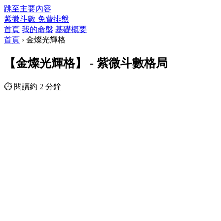
跳至主要內容
紫微斗數
免費排盤
首頁
我的命盤
基礎概要
首頁
›
金燦光輝格
【金燦光輝格】 - 紫微斗數格局
⏱ 閱讀約 2 分鐘