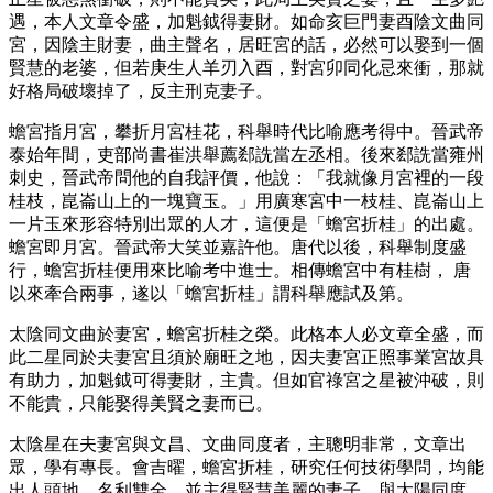
遇，本人文章令盛，加魁鉞得妻財。如命亥巨門妻酉陰文曲同
宮，因陰主財妻，曲主聲名，居旺宮的話，必然可以娶到一個
賢慧的老婆，但若庚生人羊刃入酉，對宮卯同化忌來衝，那就
好格局破壞掉了，反主刑克妻子。
蟾宮指月宮，攀折月宮桂花，科舉時代比喻應考得中。晉武帝
泰始年間，吏部尚書崔洪舉薦郄詵當左丞相。後來郄詵當雍州
刺史，晉武帝問他的自我評價，他說：「我就像月宮裡的一段
桂枝，崑崙山上的一塊寶玉。」用廣寒宮中一枝桂、崑崙山上
一片玉來形容特別出眾的人才，這便是「蟾宮折桂」的出處。
蟾宮即月宮。晉武帝大笑並嘉許他。唐代以後，科舉制度盛
行，蟾宮折桂便用來比喻考中進士。相傳蟾宮中有桂樹， 唐
以來牽合兩事，遂以「蟾宮折桂」謂科舉應試及第。
太陰同文曲於妻宮，蟾宮折桂之榮。此格本人必文章全盛，而
此二星同於夫妻宮且須於廟旺之地，因夫妻宮正照事業宮故具
有助力，加魁鉞可得妻財，主貴。但如官祿宮之星被沖破，則
不能貴，只能娶得美賢之妻而已。
太陰星在夫妻宮與文昌、文曲同度者，主聰明非常，文章出
眾，學有專長。會吉曜，蟾宮折桂，研究任何技術學問，均能
出人頭地，名利雙全，並主得賢慧美麗的妻子。與太陽同度，