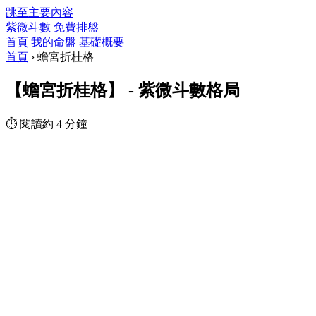
跳至主要內容
紫微斗數
免費排盤
首頁
我的命盤
基礎概要
首頁
›
蟾宮折桂格
【蟾宮折桂格】 - 紫微斗數格局
⏱ 閱讀約 4 分鐘