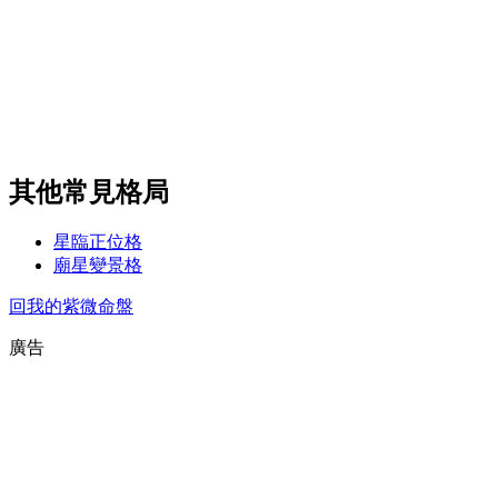
其他常見格局
星臨正位格
廟星變景格
回我的紫微命盤
廣告