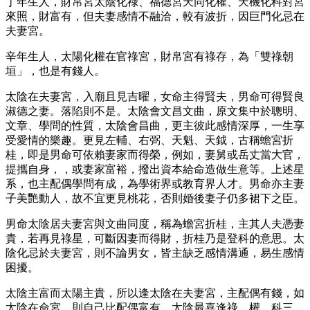
丁年生人，財帛宮太陰化祿、福德宮天同化權、天機化科對宮
來照，財富有，但夫妻感情不融洽，較有波折，因巨門化忌在
夫妻宮。
辛年生人，太陽化權在官祿宮，財帛宮有祿存，為「雙祿朝
垣」，也是有錢人。
太陰在夫妻宮，入廟且見吉曜，女命主得賢夫，男命可得賢良
淑德之妻。落陷則不是。太陰會文昌文曲，原文集中於聰明、
文章、學問的性質，太陰會昌曲，更主彼此感情深厚，一生享
受愛情的樂趣。更見左輔、右弼、天魁、天鉞，古稱蟾宮折
桂，即是男命可依賴妻家而得榮，例如，妻舅或岳丈當大官，
提攜自身，，或妻家富裕，撥出資本給命造做生意等。上述星
系，也主配偶學問有成，為學術界或教育界人才。男命亦主妻
子美艷動人，故不宜更見桃花，否則婚後妻子仍多裙下之臣。
男命太陰居夫妻宮與文曲同度，稱為蟾宮折桂，主其人夫憑妻
貴，若再見祿星，可斷因妻而得財，折桂乃是登科的意思。太
陰化忌於夫妻宮，則不論男女，皆主缺乏感情溝通，易生感情
困擾。
太陰主富而太陽主貴，所以逢太陰在夫妻宮，主配偶有錢，如
太陰在命宮，則自己比配偶富有。太陰最喜逢祿，權，科三