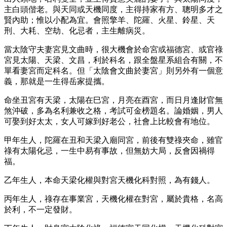
主白頭偕老。與天同或天機同度，主得持家有方、聰明多才之
賢內助；惟以小配為宜。會照擎羊、陀羅、火星、鈴星、天
刑、大耗、空劫、化忌者，主生離病災。
當太陰守夫妻宮見文曲時，很大機會於命宮或福德宮、或官祿
宮見太陽、天梁、文昌，利於科名，跟全盤星系組合有關，不
單看妻宮而定科名。但「太陰會文曲於妻宮」則另外有一個意
義，那就是一生得岳家提攜。
命坐丑宮有天梁，太陽在巳宮，月亮在酉宮，而日月逢財官無
煞沖破，多為名利兼收之格，考試可金榜題名。論婚姻，男人
可娶到好太太，女人可嫁到好老公，社會上比較會有地位。
甲年生人，陀羅在丑和天梁入廟同宮，前後有雙祿夾命，雖官
祿有太陽化忌，一生中易有事故，但無妨大局，反會因禍得
福。
乙年生人，本命天梁化權與對宮天機化科對照，為有錢人。
丙年生人，祿存在事業宮，天機化權在對宮，屬於貴格，名高
於利，不一定發財。