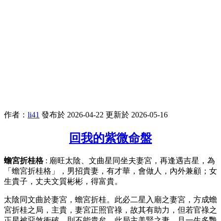
作者：
li41
發布於 2026-04-22
更新於 2026-05-16
回我的紫微命盤
蟾宮折桂格
: 廟旺太陰、文曲星同坐夫妻宮，再逢遇吉星，為
「蟾宮折桂格」，男招貴妻，有才華，會做人，內外兼顧；女
生貴子，丈夫文質彬彬，得富貴。
太陰同文曲於妻宮，蟾宮折桂。此必二星入廟之妻宮，方成蟾
宮折桂之局，主貴，妻宮正照官祿，故其有助力，但若官祿之
正星被惡煞衝破，則不能貴矣，此局主美賢之妻，且一生多艷