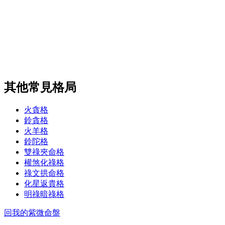
其他常見格局
火貪格
鈴貪格
火羊格
鈴陀格
雙祿夾命格
權煞化祿格
祿文拱命格
化星返貴格
明祿暗祿格
回我的紫微命盤