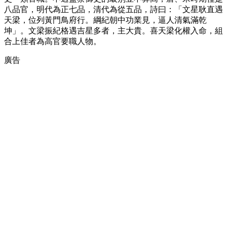
八品官，明代為正七品，清代為從五品，詩曰：「文星耿直遇
天梁，位列黃門鳥府行。綱紀朝中功業見，逼人清氣滿乾
坤」。文梁振紀格遇吉星多者，主大貴。喜天梁化權入命，組
合上佳者為高官要職人物。
廣告