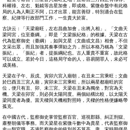
科權祿、左右、魁鉞等吉星加會，即成格。紫微命盤中有此格
局的人為人剛正不阿，口才出眾，能言善辯，特別適合在監
察、紀律等行政部門工作，一生貴大於富。
古訣云：「天梁廟旺，左右昌曲加會，出將入相」。「文曲天
梁同宮，位至臺綱。」即是「文梁振紀格」的根據。天梁在古
代為監察御史（臺綱），如與文星（文曲或文昌）相會，不但
文采出眾，而且加強其奏事彈劾之力，所以本格乃稱為「文梁
振紀」。「振紀」者，提振綱紀也。古人重貴不重富，故此格
可以成立。若於今日，這格局守命的人，容易開罪人，未必可
成美格。
天梁在子午、辰戌、寅卯六宮入廟朝，在丑未二宮乘旺；文曲
於巳酉丑三宮人廟，寅卯未三宮乘旺，所以兩星都廟旺的宮
位，便只有丑、卯、未三宮。天梁在丑未為獨坐，對宮為天
機。天梁在卯宮，則必與太陽同度。兩個結構比較，以太陽天
梁同度者為優。當天樑與天機相對照時，天樑的性格便嫌略帶
孤克。
在中國古代，監察御史掌管監察百官、巡視郡縣、糾正刑獄、
肅整朝儀等事務。而天梁星在紫微斗數中為貴星，代表監察御
史一類官職。不過監察御史的級別並不算高，唐、宋時期僅是