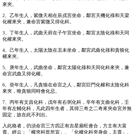
來夾。
2、乙年生人，紫微天相在辰戌宮坐命，鄰宮天機化祿和天梁
化權來夾，兼命宮紫微又得化科。
3、丁年生人，武曲天府在子午宮坐命，鄰宮太陰化祿和天同
化權來夾。
4、己年生人，太陽太陰在丑未坐命，鄰宮武曲化祿和貪狼化
權來夾。
5、庚年生人，武曲坐命，鄰宮太陽化祿和天同化科來夾，兼
命宮武曲又得化權。
6、癸年生人，凡貪狼在命宮之人，鄰宮巨門化權和太陰化科
來夾，唯貪狼同時會化忌。
7、丙年有文昌化科，戊年有右弼化科，辛年有文曲化科，壬
年有左輔化科，凡此四年生者，其得三奇之二奇來夾命宮并無
固定，故在此不列出。
入此格者，仍須命宮三方四正有吉星廟旺會合，方主有大富
貴。經云：「權夾科世所宜」、「化權化科夾身命，主貴」、