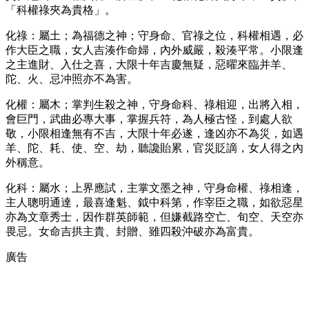
「科權祿夾為貴格」。
化祿：屬土；為福德之神；守身命、官祿之位，科權相遇，必
作大臣之職，女人吉湊作命婦，內外威嚴，殺湊平常。小限逢
之主進財、入仕之喜，大限十年吉慶無疑，惡曜來臨并羊、
陀、火、忌冲照亦不為害。
化權：屬木；掌判生殺之神，守身命科、祿相迎，出將入相，
會巨門，武曲必專大事，掌握兵符，為人極古怪，到處人欲
敬，小限相逢無有不吉，大限十年必遂，逢凶亦不為災，如遇
羊、陀、耗、使、空、劫，聽讒貽累，官災貶謫，女人得之內
外稱意。
化科：屬水；上界應試，主掌文墨之神，守身命權、祿相逢，
主人聰明通達，最喜逢魁、鉞中科第，作宰臣之職，如欲惡星
亦為文章秀士，因作群英師範，但嫌截路空亡、旬空、天空亦
畏忌。女命吉拱主貴、封贈、雖四殺沖破亦為富貴。
廣告