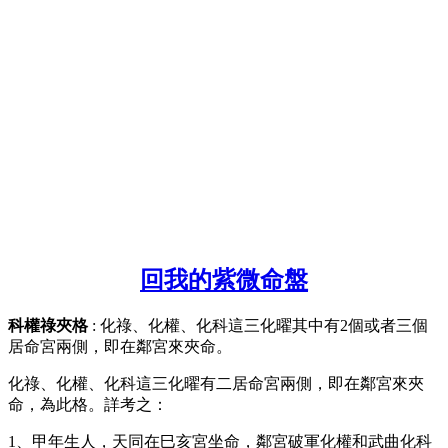
回我的紫微命盤
科權祿夾格
: 化祿、化權、化科這三化曜其中有2個或者三個
居命宮兩側，即在鄰宮來夾命。
化祿、化權、化科這三化曜有二居命宮兩側，即在鄰宮來夾
命，為此格。詳考之：
1、甲年生人，天同在巳亥宮坐命，鄰宮破軍化權和武曲化科