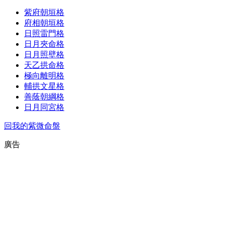
紫府朝垣格
府相朝垣格
日照雷門格
日月夾命格
日月照壁格
天乙拱命格
極向離明格
輔拱文星格
善蔭朝綱格
日月同宮格
回我的紫微命盤
廣告