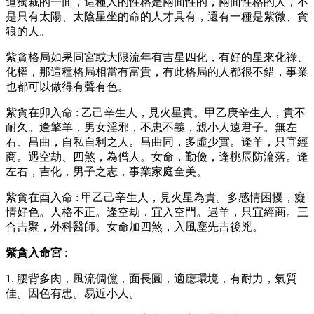
道獨裁的一面，這種人的性格是兩面性的，兩面性格的人，不
是只有太陽、太陰星坐的命的人才具有，還有一種是紫微、貪
狼的人。
紫貪格局如果同宮或大限流年有吉星四化，有好的星來化祿、
化權，那這種格局相當有富貴，有此格局的人都很不錯，事業
也都可以做得有聲有色。
紫貪在卯入命 : 乙己辛生人，見火星貴。甲乙庚辛生人，貴不
耐久。逢擎羊，男女淫邪，不忠不義，親小人遠君子。無左
右、昌曲，自私自利之人。昌曲同，多虛少實。逢羊，只宜經
商。遇空劫、四煞，為僧人。女命，勤儉，逢桃辰防淪落。逢
左右，吉化，男子之志，事業家庭全美。
紫貪在酉入命 : 甲乙己辛生人，見火星為貴。多感情困擾，癡
情好色。人格不正。逢空劫，宜入空門。遇羊，只宜經商。三
合吉聚，外科醫師。女命加四煞，入風塵先吉後兇。
紫貪入命宮
:
1. 腰背多肉，風流倜儻，面長圓，適應環境，有耐力，氣質
佳。因色有患。易近小人。