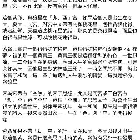
星同宮，不作此論，反有富貴，但為人怪異。
這個紫微、貪狼星在「卯、酉」宮，如果這個人是出生在春
天、夏天，同宮、對宮中又帶有兩顆桃花星，包括貪狼化祿、
或者紅鸞、天喜這些桃花星的話。那真的是會很風流，而且也
會很有異性緣，可以說桃花運很重。
紫貪其實是一個很特殊的格局，這種特殊格局有點類似＜紅樓
夢＞裡的那一個賈寶玉，賈寶玉便是這種類型的特色，一世風
流、十二金釵圍在他身邊，享盡人生的富貴榮華及艷遇，可是
突如其來，因他最喜歡的林黛玉死了，一時之間想不開，就出
家當了和尚，這一輩子遭遇到人生劇烈的轉變，這就是紫微、
貪狼星。
因為它帶有『空無』的因子思想，尤其是同宮或三會宮有
「劫、空」這些空星，這種『空無』的思想因子，就會產生出
很大的影響性來。就像民國初年，有一和尚，原來是一個很浪
漫的詩人，後來竟然出家，一生在『色』與『空』的間很極
端。
紫貪如果不帶「劫、空」的話，又在秋天、冬天以後才出生，
那這個紫、貪是什麼意思？此時的紫、貪就有另外一種發展，