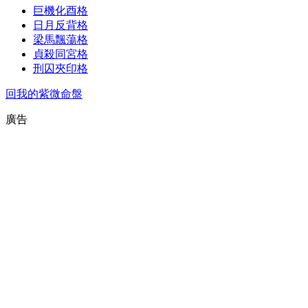
巨機化酉格
日月反背格
梁馬飄蕩格
貞殺同宮格
刑囚夾印格
回我的紫微命盤
廣告