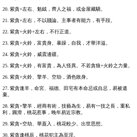
20. 紫貪+左右、魁鉞，齊人之福，或金屋藏驕。
21. 紫貪+左右，不以賤論。主事者有能力，有手段。
22. 紫貪+火鈴+左右，不行正道。
23. 紫貪+火鈴，富貴身。暴躁，自我，才華洋溢。
24. 紫貪+火鈴，威震邊疆。
25. 紫貪+火鈴，有富貴，為人怪異。不若貪狼+火鈴之力量。
26. 紫貪+火鈴、擎羊、空劫，酒色敗身。
27. 紫貪逢羊，命宮、福德、田宅有本命忌或自忌，易被遺
棄。
28. 紫貪+擎羊，經商有術，技藝為生，易有一技之長，重私
利，圓滑，桃花惹事，晚年易近宗教。
29. 紫貪+空劫、華蓋入，桃花較少。出世思想。
30. 紫貪逢桃辰，桃花犯主為至淫。