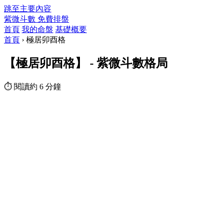
跳至主要內容
紫微斗數
免費排盤
首頁
我的命盤
基礎概要
首頁
›
極居卯酉格
【極居卯酉格】 - 紫微斗數格局
⏱ 閱讀約 6 分鐘