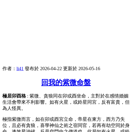
作者：
li41
發布於 2026-04-22
更新於 2026-05-16
回我的紫微命盤
極居卯酉格
: 紫微、貪狼同在卯或酉坐命，主對於在感情婚姻
生活會帶來不利影響。如有火星，或鈴星同宮，反有富貴，但
為人怪異。
極指紫微而言，如在卯或酉宮立命，帝星在東方，西方乃失
位，且必有貪狼，喜學神仙之術之宿同官，若再有劫空同於身
命，逢煞星沖破，反是空門中之僧道也。此局如有火星，或鈴