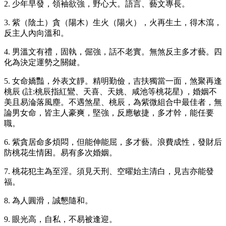
2. 少年早發，領袖欲強，野心大。語言、藝文專長。
3. 紫（陰土）貪（陽木）生火（陽火），火再生土，得木瀉，
反主人內向溫和。
4. 男溫文有禮，固執，倔強，話不老實。無煞反主多才藝。四
化為決定運勢之關鍵。
5. 女命嬌豔，外表文靜。精明勤儉，吉扶獨當一面，煞聚再逢
桃辰 (註:桃辰指紅鸞、天喜、天姚、咸池等桃花星) ，婚姻不
美且易淪落風塵。不遇煞星、桃辰，為紫微組合中最佳者，無
論男女命，皆主人豪爽，堅強，反應敏捷，多才幹，能任要
職。
6. 紫貪居命多煩悶，但能伸能屈，多才藝。浪費成性，發財后
防桃花生情困。易有多次婚姻。
7. 桃花犯主為至淫。須見天刑、空曜始主清白，見吉亦能發
福。
8. 為人圓滑，誠懇隨和。
9. 眼光高，自私，不易被逢迎。