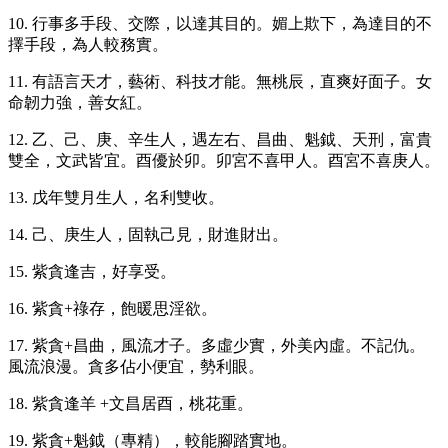
10. 行事多手段、交際，以達其目的。媚上欺下，為達目的不
擇手段，為人較務實。
11. 有語言天才，藝術、科技才能。無桃辰，直爽好面子。女
命韌力強，善女紅。
12. 乙、己、庚、辛生人，遇左右、昌曲、魁鉞、天刑，富貴
雙全，文武皆宜。酉優於卯。卯宮不喜甲人。酉宮不喜庚人。
13. 戊年雙月生人，名利雙收。
14. 己、庚生人，固執己見，財進財出。
15. 紫貪逢吉，好享受。
16. 紫貪+祿存，飽暖思淫欲。
17. 紫貪+昌曲，風流才子。多虛少實，外美內虛。不記仇。
風流浪漫。貪多佔小便宜，勢利眼。
18. 紫貪逢羊 +文昌居酉，桃花重。
19. 紫貪+魁鉞（專精），較能腳踏實地。