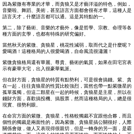
因為紫微有專業的才華，而貪狼又是才藝洋溢的特色，例如，
音樂啦、舞蹈、美術，甚至語言方面都會很有才華，這種人是
語言天才，什麼語言都可以通。這是其特點的一。
第二，除了藝術、音樂的才藝外，像是哲學、宗教、命理等各
種方面的玄學，也都有特殊的研究偏好。
當然秋天的紫微、貪狼星，桃花性減弱，取而代之是什麼呢？
愛喝酒！這種格局的人很愛喝酒，自命風流很瀟灑！
紫微貪狼格局還有華麗、尊貴、藝術的氣質，如果在田宅宮表
示有豪華大宅，出入很豪華氣派。
但在財方面，貪狼星的特質有點勢利，可是很會搞錢。紫、貪
在一起，往往貪狼星的性質比較強烈，當然也帶一點紫微星的
孤單孤獨，但這二顆星在一起的時候，貪狼星是主星，所以在
錢財方面，喜歡搞投機、搞股票，然而這種格局的人，總是很
現實、很勢利眼。
在命宮方面的紫微、貪狼星，性格較獨裁不宜跟他合夥，而且
個性的獨裁是兩面性的，因為紫微、貪狼星搞公關很好，人際
關係會做，做人又表現得很親切，但是一轉身的另一面，是霸